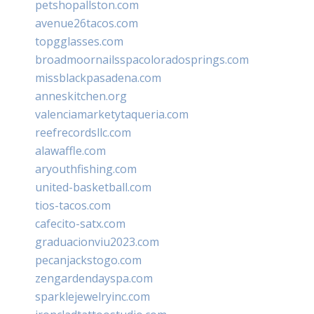
petshopallston.com
avenue26tacos.com
topgglasses.com
broadmoornailsspacoloradosprings.com
missblackpasadena.com
anneskitchen.org
valenciamarketytaqueria.com
reefrecordsllc.com
alawaffle.com
aryouthfishing.com
united-basketball.com
tios-tacos.com
cafecito-satx.com
graduacionviu2023.com
pecanjackstogo.com
zengardendayspa.com
sparklejewelryinc.com