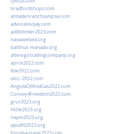
cyetus.com
bradfordshops.com
almadenranchsanjose.com
advocatevijay.com
adlibilimler2023.com
naswwebed.org
balithut-manado.org
alteregotradingcompany.org
aprce2022.com
ibie2022.com
sbcc-2022.com
AngolaOilAndGas2022.com
Convoy4Freedom2022.com
grur2023.org
hkhk2023.org
napm2023.org
apsdfd2023.org
forumausape2023.com