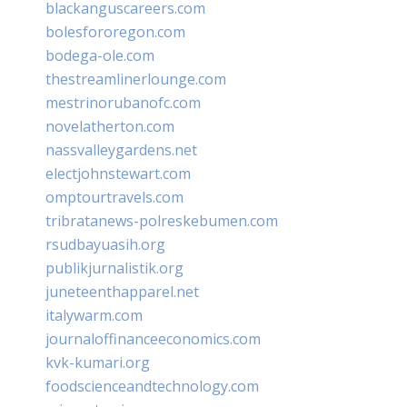
blackanguscareers.com
bolesfororegon.com
bodega-ole.com
thestreamlinerlounge.com
mestrinorubanofc.com
novelatherton.com
nassvalleygardens.net
electjohnstewart.com
omptourtravels.com
tribratanews-polreskebumen.com
rsudbayuasih.org
publikjurnalistik.org
juneteenthapparel.net
italywarm.com
journaloffinanceeconomics.com
kvk-kumari.org
foodscienceandtechnology.com