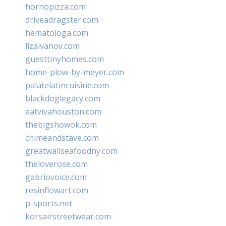
hornopizza.com
driveadragster.com
hematologa.com
lizaivanov.com
guesttinyhomes.com
home-plow-by-meyer.com
palatelatincuisine.com
blackdoglegacy.com
eatvivahouston.com
thebigshowok.com
chimeandstave.com
greatwallseafoodny.com
theloverose.com
gabriovoice.com
resinflowart.com
p-sports.net
korsairstreetwear.com