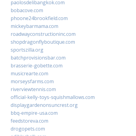
paolosdelibangkok.com
bobacove.com
phoone24brookfield.com
mickeybarmama.com
roadwayconstructioninc.com
shopdragonflyboutique.com
sportszilla.org
batchprovisionsbar.com
brasserie-gobette.com
musicrearte.com
morseysfarms.com
riverviewtennis.com
official-kelly-toys-squishmallows.com
displaygardenonsuncrest.org
bbq-empire-usa.com
feedstoreva.com
drogopets.com