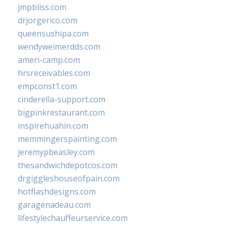
jmpbliss.com
drjorgerico.com
queensushipa.com
wendyweimerdds.com
ameri-camp.com
hrsreceivables.com
empconst1.com
cinderella-support.com
bigpinkrestaurant.com
inspirehuahin.com
memmingerspainting.com
jeremypbeasley.com
thesandwichdepotcos.com
drgiggleshouseofpain.com
hotflashdesigns.com
garagenadeau.com
lifestylechauffeurservice.com