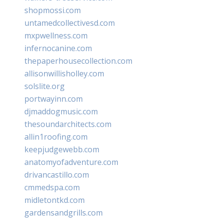
shopmossi.com
untamedcollectivesd.com
mxpwellness.com
infernocanine.com
thepaperhousecollection.com
allisonwillisholley.com
solslite.org
portwayinn.com
djmaddogmusic.com
thesoundarchitects.com
allin1roofing.com
keepjudgewebb.com
anatomyofadventure.com
drivancastillo.com
cmmedspa.com
midletontkd.com
gardensandgrills.com