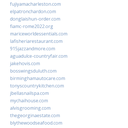
fujiyamacharleston.com
elpatronchardon.com
donglaishun-order.com
fiamc-rome2022.org
mariceworldessentials.com
lafisheriarestaurant.com
915jazzandmore.com
aguadulce-countryfair.com
jakehovis.com
bosswingsduluth.com
birminghamautocare.com
tonyscountrykitchen.com
jbellasnailspa.com
mychaihouse.com
alvisgrooming.com
thegeorginaestate.com
blythewoodseafood.com