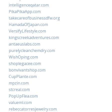
intelligenceqatar.com
PikaPikaApp.com
takecareofbusinessdfw.org
HamadaOfJapan.com
VersifyLifestyle.com
kingscreekadventures.com
antaeuslabs.com
purelycleanchemdry.com
WishOping.com
shoplegacee.com
bonvivantshop.com
CupPlante.com
mpzin.com
stcreal.com
PopUpFlea.com
valueml.com
rebeccatorresjewelry.com