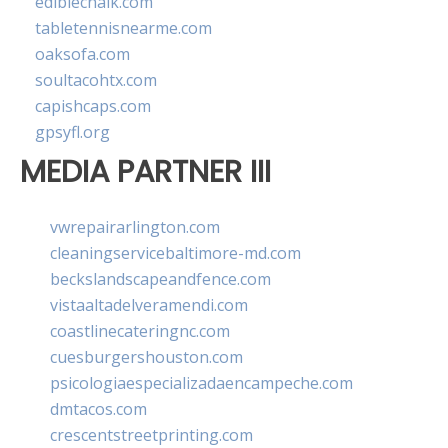
ediblechalk.com
tabletennisnearme.com
oaksofa.com
soultacohtx.com
capishcaps.com
gpsyfl.org
MEDIA PARTNER III
vwrepairarlington.com
cleaningservicebaltimore-md.com
beckslandscapeandfence.com
vistaaltadelveramendi.com
coastlinecateringnc.com
cuesburgershouston.com
psicologiaespecializadaencampeche.com
dmtacos.com
crescentstreetprinting.com