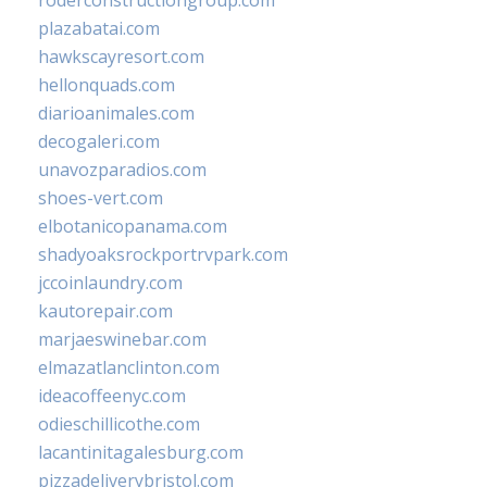
roderconstructiongroup.com
plazabatai.com
hawkscayresort.com
hellonquads.com
diarioanimales.com
decogaleri.com
unavozparadios.com
shoes-vert.com
elbotanicopanama.com
shadyoaksrockportrvpark.com
jccoinlaundry.com
kautorepair.com
marjaeswinebar.com
elmazatlanclinton.com
ideacoffeenyc.com
odieschillicothe.com
lacantinitagalesburg.com
pizzadeliverybristol.com