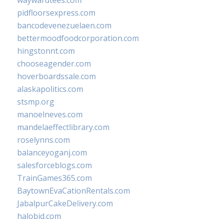
waywardtees.com
pidfloorsexpress.com
bancodevenezuelaen.com
bettermoodfoodcorporation.com
hingstonnt.com
chooseagender.com
hoverboardssale.com
alaskapolitics.com
stsmp.org
manoelneves.com
mandelaeffectlibrary.com
roselynns.com
balanceyoganj.com
salesforceblogs.com
TrainGames365.com
BaytownEvaCationRentals.com
JabalpurCakeDelivery.com
halobjd.com