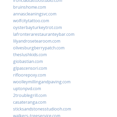
ironcladtattoostudio.com
bruinshome.com
annascleaningsvc.com
wolfcitytattoo.com
oysterbayturkeytrot.com
lafronterarestauranteybar.com
lilyandrosetearoom.com
olivesburgberrypatch.com
theslushkids.com
giobastian.com
glpascensori.com
rifloorepoxy.com
woolleymillingandpaving.com
uptonpvd.com
2troublegrill.com
casateranga.com
sticksandstonesstudiooh.com
walkers-treeservice.com