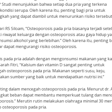
i? Studi menunjukkan bahwa setiap dua pria yang terkena
ondisi serupa. Oleh karena itu, penting bagi pria untuk
ngkah yang dapat diambil untuk menurunkan risiko tersebut
ari RS Siloam, “Osteoporosis pada pria biasanya terjadi sete
ki riwayat keluarga dengan osteoporosis atau gaya hidup y
sumsi alkohol yang berlebihan.” Oleh karena itu, penting b
r dapat mengurangi risiko osteoporosis.
sis pada pria adalah dengan mengonsumsi makanan yang k
Sarah Fitri, “Kalsium dan vitamin D sangat penting untuk
h osteoporosis pada pria. Makanan seperti susu, keju,
akan sumber yang baik untuk mendapatkan nutrisi ini.”
nting dalam mencegah osteoporosis pada pria. Menurut dr. A
au angkat beban dapat membantu memperkuat tulang dan men
porosis.” Merutin rutin melakukan olahraga minimal 30 men
 osteoporosis pada pria.