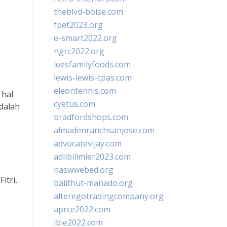
theblvd-boise.com
fpet2023.org
e-smart2022.org
ngrc2022.org
leesfamilyfoods.com
lewis-lewis-cpas.com
eleontennis.com
 hal
cyetus.com
dalah
bradfordshops.com
almadenranchsanjose.com
advocatevijay.com
adlibilimler2023.com
naswwebed.org
itri,
balithut-manado.org
alteregotradingcompany.org
aprce2022.com
ibie2022.com