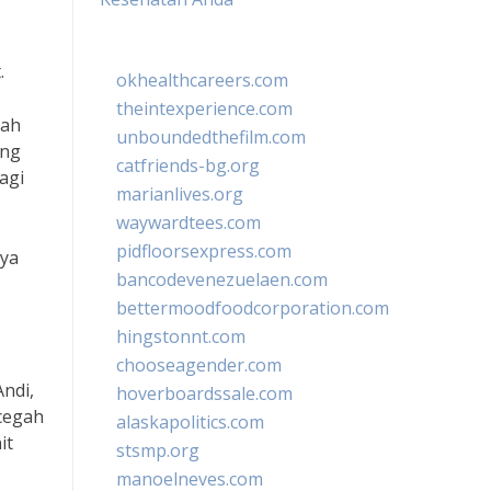
.
okhealthcareers.com
theintexperience.com
lah
unboundedthefilm.com
ang
catfriends-bg.org
agi
marianlives.org
waywardtees.com
pidfloorsexpress.com
aya
bancodevenezuelaen.com
bettermoodfoodcorporation.com
hingstonnt.com
chooseagender.com
ndi,
hoverboardssale.com
cegah
alaskapolitics.com
it
stsmp.org
manoelneves.com