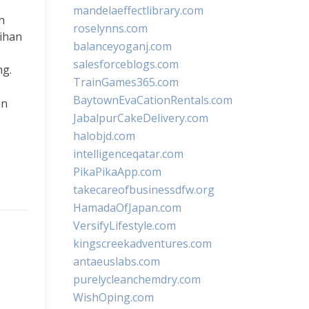
mandelaeffectlibrary.com
n
roselynns.com
ihan
balanceyoganj.com
salesforceblogs.com
ng.
TrainGames365.com
BaytownEvaCationRentals.com
an
JabalpurCakeDelivery.com
halobjd.com
intelligenceqatar.com
PikaPikaApp.com
takecareofbusinessdfw.org
HamadaOfJapan.com
VersifyLifestyle.com
kingscreekadventures.com
antaeuslabs.com
purelycleanchemdry.com
WishOping.com