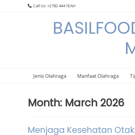
Skip
Call Us: +2782 444 YEAH
to
content
BASILFOOD
M
Jenis Olahraga
Manfaat Olahraga
Ti
Month:
March 2026
Menjaga Kesehatan Otak: 