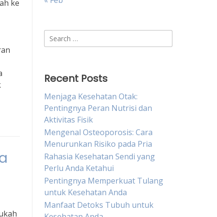
« Feb
rah ke
Search
for:
ran
a
Recent Posts
k
Menjaga Kesehatan Otak:
Pentingnya Peran Nutrisi dan
Aktivitas Fisik
Mengenal Osteoporosis: Cara
Menurunkan Risiko pada Pria
ia
Rahasia Kesehatan Sendi yang
Perlu Anda Ketahui
Pentingnya Memperkuat Tulang
untuk Kesehatan Anda
Manfaat Detoks Tubuh untuk
hukah
Kesehatan Anda