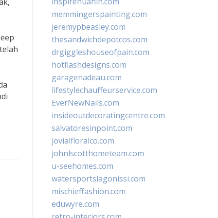
inspirehuahin.com
ak,
memmingerspainting.com
jeremypbeasley.com
leep
thesandwichdepotcos.com
telah
drgiggleshouseofpain.com
hotflashdesigns.com
garagenadeau.com
da
lifestylechauffeurservice.com
ndi
EverNewNails.com
insideoutdecoratingcentre.com
salvatoresinpoint.com
jovialfloralco.com
johnlscotthometeam.com
u-seehomes.com
watersportslagonissi.com
mischieffashion.com
eduwyre.com
retro-interiors.com