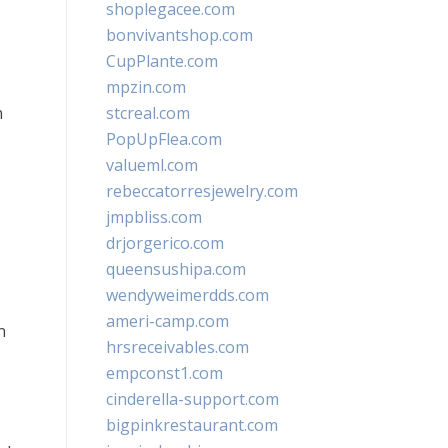
shoplegacee.com
bonvivantshop.com
CupPlante.com
mpzin.com
n
stcreal.com
PopUpFlea.com
valueml.com
rebeccatorresjewelry.com
jmpbliss.com
drjorgerico.com
queensushipa.com
wendyweimerdds.com
ameri-camp.com
n
hrsreceivables.com
empconst1.com
cinderella-support.com
bigpinkrestaurant.com