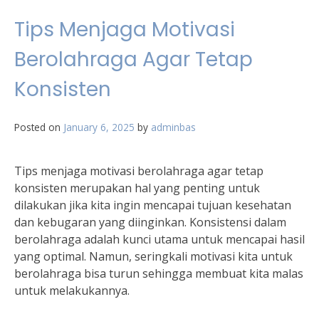
Tips Menjaga Motivasi
Berolahraga Agar Tetap
Konsisten
Posted on
January 6, 2025
by
adminbas
Tips menjaga motivasi berolahraga agar tetap
konsisten merupakan hal yang penting untuk
dilakukan jika kita ingin mencapai tujuan kesehatan
dan kebugaran yang diinginkan. Konsistensi dalam
berolahraga adalah kunci utama untuk mencapai hasil
yang optimal. Namun, seringkali motivasi kita untuk
berolahraga bisa turun sehingga membuat kita malas
untuk melakukannya.