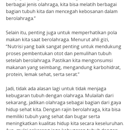
berbagai jenis olahraga, kita bisa melatih berbagai
bagian tubuh kita dan mencegah kebosanan dalam
berolahraga.”
Selain itu, penting juga untuk memperhatikan pola
makan kita saat berolahraga. Menurut ahli gizi,
“Nutrisi yang baik sangat penting untuk mendukung
proses pembentukan otot dan pemulihan tubuh
setelah berolahraga. Pastikan kita mengonsumsi
makanan yang seimbang, mengandung karbohidrat,
protein, lemak sehat, serta serat.”
Jadi, tidak ada alasan lagi untuk tidak menjaga
kebugaran tubuh dengan olahraga. Mulailah dari
sekarang, jadikan olahraga sebagai bagian dari gaya
hidup sehat kita. Dengan rajin berolahraga, kita bisa
memiliki tubuh yang sehat dan bugar serta
meningkatkan kualitas hidup kita secara keseluruhan.