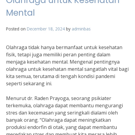
Olahraga untuk Kesehatan
Mental
Posted on
December 18, 2024
by
adminbas
Olahraga tidak hanya bermanfaat untuk kesehatan
fisik, tetapi juga memiliki peran penting dalam
menjaga kesehatan mental. Mengenal pentingnya
olahraga untuk kesehatan mental sangatlah vital bagi
kita semua, terutama di tengah kondisi pandemi
seperti sekarang ini.
Menurut dr. Raden Prayoga, seorang psikiater
terkemuka, olahraga dapat membantu mengurangi
stres dan kecemasan yang seringkali dialami oleh
banyak orang. “Olahraga dapat meningkatkan
produksi endorfin di otak, yang dapat membantu
meredakan stres dan membuat kita merasa lebih