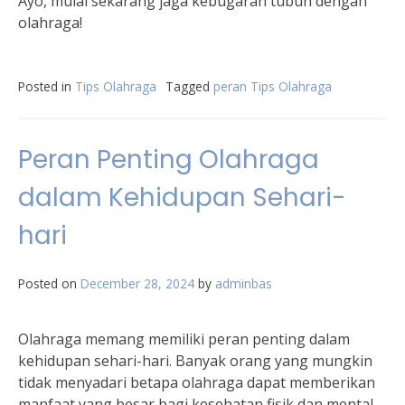
Ayo, mulai sekarang jaga kebugaran tubuh dengan
olahraga!
Posted in
Tips Olahraga
Tagged
peran Tips Olahraga
Peran Penting Olahraga
dalam Kehidupan Sehari-
hari
Posted on
December 28, 2024
by
adminbas
Olahraga memang memiliki peran penting dalam
kehidupan sehari-hari. Banyak orang yang mungkin
tidak menyadari betapa olahraga dapat memberikan
manfaat yang besar bagi kesehatan fisik dan mental