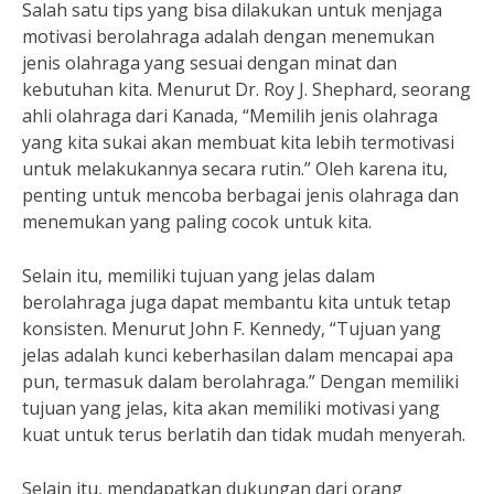
Salah satu tips yang bisa dilakukan untuk menjaga
motivasi berolahraga adalah dengan menemukan
jenis olahraga yang sesuai dengan minat dan
kebutuhan kita. Menurut Dr. Roy J. Shephard, seorang
ahli olahraga dari Kanada, “Memilih jenis olahraga
yang kita sukai akan membuat kita lebih termotivasi
untuk melakukannya secara rutin.” Oleh karena itu,
penting untuk mencoba berbagai jenis olahraga dan
menemukan yang paling cocok untuk kita.
Selain itu, memiliki tujuan yang jelas dalam
berolahraga juga dapat membantu kita untuk tetap
konsisten. Menurut John F. Kennedy, “Tujuan yang
jelas adalah kunci keberhasilan dalam mencapai apa
pun, termasuk dalam berolahraga.” Dengan memiliki
tujuan yang jelas, kita akan memiliki motivasi yang
kuat untuk terus berlatih dan tidak mudah menyerah.
Selain itu, mendapatkan dukungan dari orang