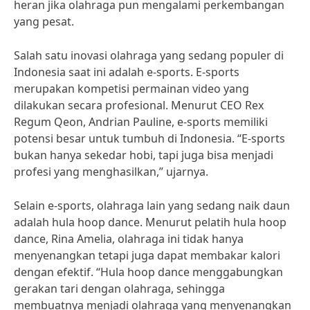
heran jika olahraga pun mengalami perkembangan
yang pesat.
Salah satu inovasi olahraga yang sedang populer di
Indonesia saat ini adalah e-sports. E-sports
merupakan kompetisi permainan video yang
dilakukan secara profesional. Menurut CEO Rex
Regum Qeon, Andrian Pauline, e-sports memiliki
potensi besar untuk tumbuh di Indonesia. “E-sports
bukan hanya sekedar hobi, tapi juga bisa menjadi
profesi yang menghasilkan,” ujarnya.
Selain e-sports, olahraga lain yang sedang naik daun
adalah hula hoop dance. Menurut pelatih hula hoop
dance, Rina Amelia, olahraga ini tidak hanya
menyenangkan tetapi juga dapat membakar kalori
dengan efektif. “Hula hoop dance menggabungkan
gerakan tari dengan olahraga, sehingga
membuatnya menjadi olahraga yang menyenangkan