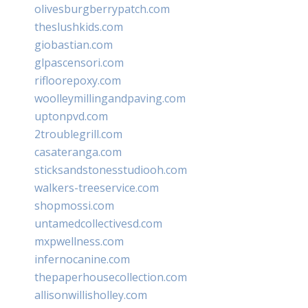
olivesburgberrypatch.com
theslushkids.com
giobastian.com
glpascensori.com
rifloorepoxy.com
woolleymillingandpaving.com
uptonpvd.com
2troublegrill.com
casateranga.com
sticksandstonesstudiooh.com
walkers-treeservice.com
shopmossi.com
untamedcollectivesd.com
mxpwellness.com
infernocanine.com
thepaperhousecollection.com
allisonwillisholley.com