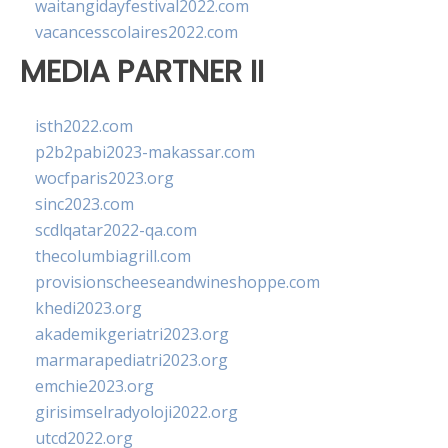
waitangidayfestival2022.com
vacancesscolaires2022.com
MEDIA PARTNER II
isth2022.com
p2b2pabi2023-makassar.com
wocfparis2023.org
sinc2023.com
scdlqatar2022-qa.com
thecolumbiagrill.com
provisionscheeseandwineshoppe.com
khedi2023.org
akademikgeriatri2023.org
marmarapediatri2023.org
emchie2023.org
girisimselradyoloji2022.org
utcd2022.org