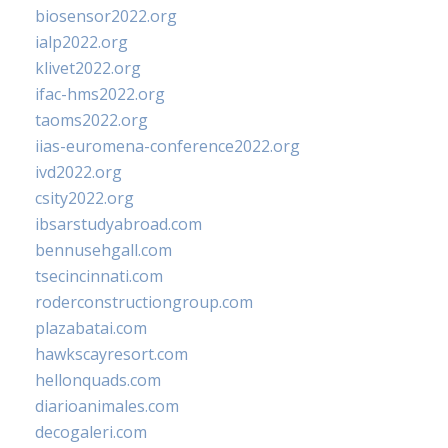
biosensor2022.org
ialp2022.org
klivet2022.org
ifac-hms2022.org
taoms2022.org
iias-euromena-conference2022.org
ivd2022.org
csity2022.org
ibsarstudyabroad.com
bennusehgall.com
tsecincinnati.com
roderconstructiongroup.com
plazabatai.com
hawkscayresort.com
hellonquads.com
diarioanimales.com
decogaleri.com