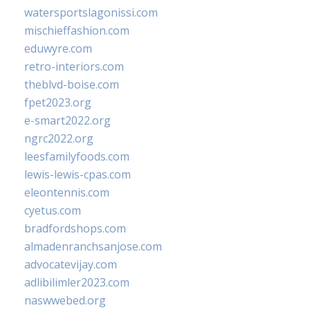
watersportslagonissi.com
mischieffashion.com
eduwyre.com
retro-interiors.com
theblvd-boise.com
fpet2023.org
e-smart2022.org
ngrc2022.org
leesfamilyfoods.com
lewis-lewis-cpas.com
eleontennis.com
cyetus.com
bradfordshops.com
almadenranchsanjose.com
advocatevijay.com
adlibilimler2023.com
naswwebed.org