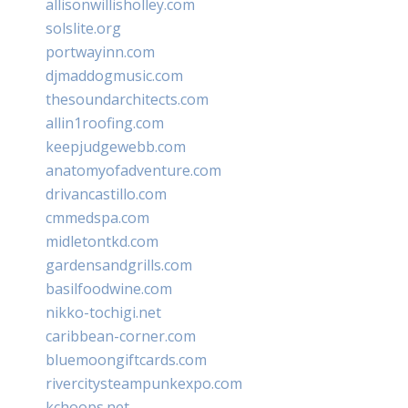
allisonwillisholley.com
solslite.org
portwayinn.com
djmaddogmusic.com
thesoundarchitects.com
allin1roofing.com
keepjudgewebb.com
anatomyofadventure.com
drivancastillo.com
cmmedspa.com
midletontkd.com
gardensandgrills.com
basilfoodwine.com
nikko-tochigi.net
caribbean-corner.com
bluemoongiftcards.com
rivercitysteampunkexpo.com
kchoops.net