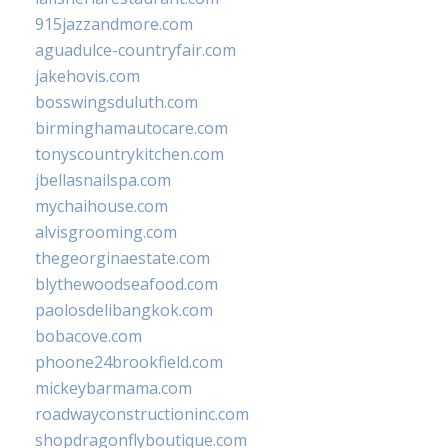
915jazzandmore.com
aguadulce-countryfair.com
jakehovis.com
bosswingsduluth.com
birminghamautocare.com
tonyscountrykitchen.com
jbellasnailspa.com
mychaihouse.com
alvisgrooming.com
thegeorginaestate.com
blythewoodseafood.com
paolosdelibangkok.com
bobacove.com
phoone24brookfield.com
mickeybarmama.com
roadwayconstructioninc.com
shopdragonflyboutique.com