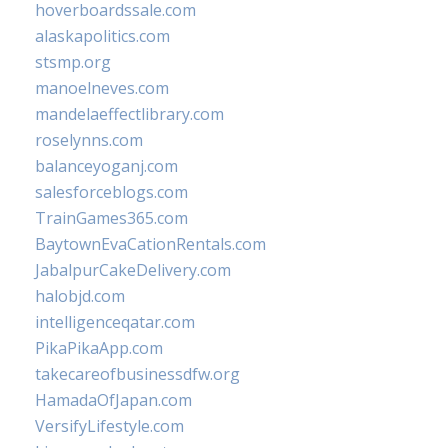
hoverboardssale.com
alaskapolitics.com
stsmp.org
manoelneves.com
mandelaeffectlibrary.com
roselynns.com
balanceyoganj.com
salesforceblogs.com
TrainGames365.com
BaytownEvaCationRentals.com
JabalpurCakeDelivery.com
halobjd.com
intelligenceqatar.com
PikaPikaApp.com
takecareofbusinessdfw.org
HamadaOfJapan.com
VersifyLifestyle.com