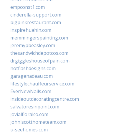
empconst1.com
cinderella-support.com
bigpinkrestaurant.com
inspirehuahin.com
memmingerspainting.com
jeremypbeasley.com
thesandwichdepotcos.com
drgiggleshouseofpain.com
hotflashdesigns.com
garagenadeau.com
lifestylechauffeurservice.com
EverNewNails.com
insideoutdecoratingcentre.com
salvatoresinpoint.com
jovialfloralco.com
johnlscotthometeam.com
u-seehomes.com