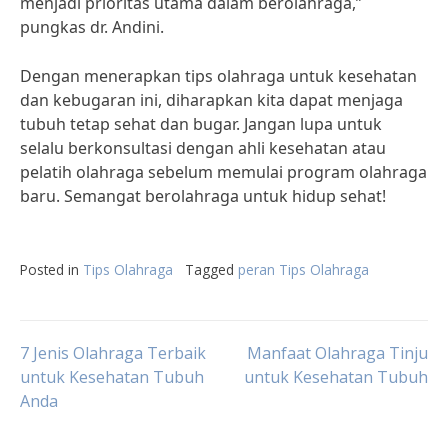
menjadi prioritas utama dalam berolahraga,”
pungkas dr. Andini.
Dengan menerapkan tips olahraga untuk kesehatan
dan kebugaran ini, diharapkan kita dapat menjaga
tubuh tetap sehat dan bugar. Jangan lupa untuk
selalu berkonsultasi dengan ahli kesehatan atau
pelatih olahraga sebelum memulai program olahraga
baru. Semangat berolahraga untuk hidup sehat!
Posted in
Tips Olahraga
Tagged
peran Tips Olahraga
Post
7 Jenis Olahraga Terbaik
Manfaat Olahraga Tinju
untuk Kesehatan Tubuh
untuk Kesehatan Tubuh
Anda
navigation