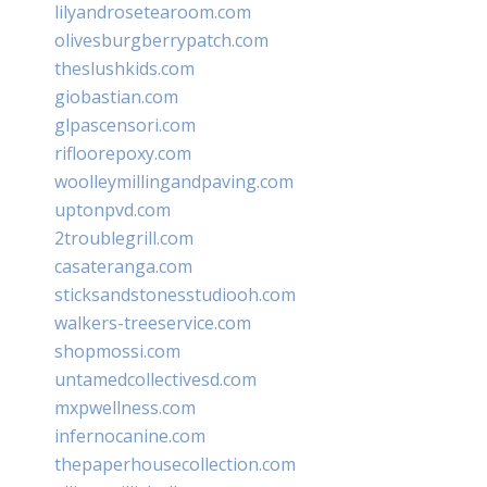
lilyandrosetearoom.com
olivesburgberrypatch.com
theslushkids.com
giobastian.com
glpascensori.com
rifloorepoxy.com
woolleymillingandpaving.com
uptonpvd.com
2troublegrill.com
casateranga.com
sticksandstonesstudiooh.com
walkers-treeservice.com
shopmossi.com
untamedcollectivesd.com
mxpwellness.com
infernocanine.com
thepaperhousecollection.com