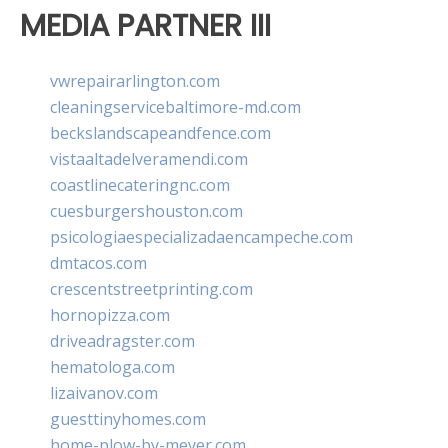
MEDIA PARTNER III
vwrepairarlington.com
cleaningservicebaltimore-md.com
beckslandscapeandfence.com
vistaaltadelveramendi.com
coastlinecateringnc.com
cuesburgershouston.com
psicologiaespecializadaencampeche.com
dmtacos.com
crescentstreetprinting.com
hornopizza.com
driveadragster.com
hematologa.com
lizaivanov.com
guesttinyhomes.com
home-plow-by-meyer.com