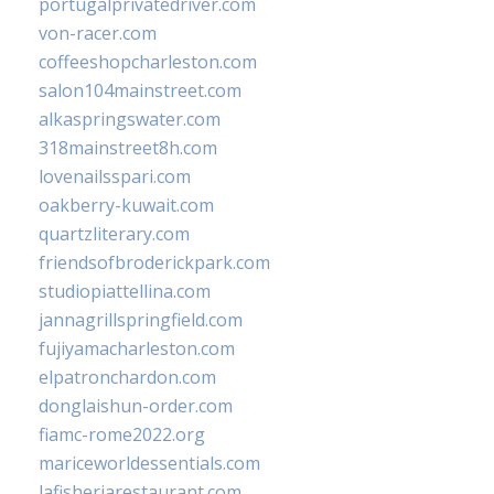
portugalprivatedriver.com
von-racer.com
coffeeshopcharleston.com
salon104mainstreet.com
alkaspringswater.com
318mainstreet8h.com
lovenailsspari.com
oakberry-kuwait.com
quartzliterary.com
friendsofbroderickpark.com
studiopiattellina.com
jannagrillspringfield.com
fujiyamacharleston.com
elpatronchardon.com
donglaishun-order.com
fiamc-rome2022.org
mariceworldessentials.com
lafisheriarestaurant.com