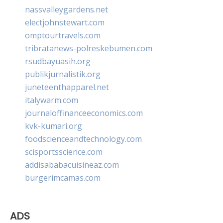
nassvalleygardens.net
electjohnstewart.com
omptourtravels.com
tribratanews-polreskebumen.com
rsudbayuasih.org
publikjurnalistik.org
juneteenthapparel.net
italywarm.com
journaloffinanceeconomics.com
kvk-kumari.org
foodscienceandtechnology.com
scisportsscience.com
addisababacuisineaz.com
burgerimcamas.com
ADS