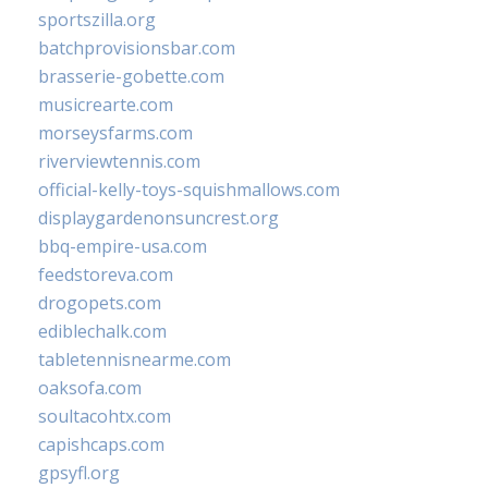
sportszilla.org
batchprovisionsbar.com
brasserie-gobette.com
musicrearte.com
morseysfarms.com
riverviewtennis.com
official-kelly-toys-squishmallows.com
displaygardenonsuncrest.org
bbq-empire-usa.com
feedstoreva.com
drogopets.com
ediblechalk.com
tabletennisnearme.com
oaksofa.com
soultacohtx.com
capishcaps.com
gpsyfl.org