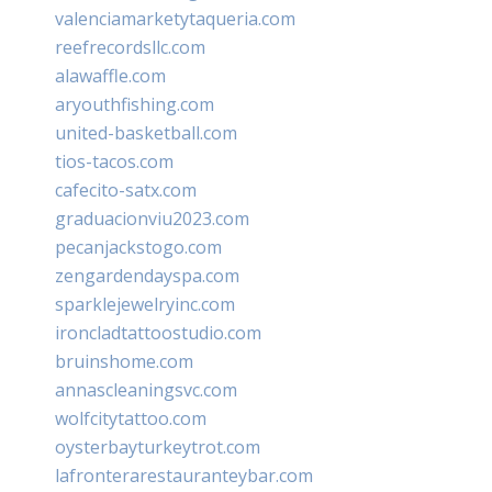
valenciamarketytaqueria.com
reefrecordsllc.com
alawaffle.com
aryouthfishing.com
united-basketball.com
tios-tacos.com
cafecito-satx.com
graduacionviu2023.com
pecanjackstogo.com
zengardendayspa.com
sparklejewelryinc.com
ironcladtattoostudio.com
bruinshome.com
annascleaningsvc.com
wolfcitytattoo.com
oysterbayturkeytrot.com
lafronterarestauranteybar.com