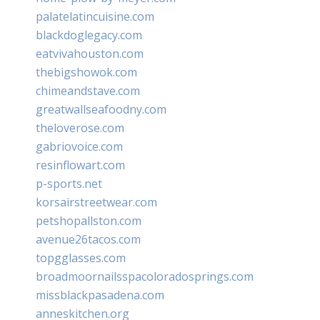
palatelatincuisine.com
blackdoglegacy.com
eatvivahouston.com
thebigshowok.com
chimeandstave.com
greatwallseafoodny.com
theloverose.com
gabriovoice.com
resinflowart.com
p-sports.net
korsairstreetwear.com
petshopallston.com
avenue26tacos.com
topgglasses.com
broadmoornailsspacoloradosprings.com
missblackpasadena.com
anneskitchen.org