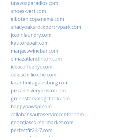
unavozparadios.com
shoes-vert.com
elbotanicopanama.com
shadyoaksrockportrvpark.com
jccoinlaundry.com
kautorepair.com
marjaeswinebar.com
elmazatlanclinton.com
ideacoffeenyc.com
odieschillicothe.com
lacantinitagalesburg.com
pizzadeliverybristol.com
greenstarsmogcheck.com
happypawspl.com
callahansautoservicecenter.com
georgiascornermarket.com
perfectfit24-7.com