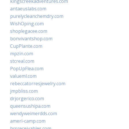
kingscreekadventures.com
antaeuslabs.com
purelycleanchemdry.com
WishOping.com
shoplegacee.com
bonvivantshop.com
CupPlante.com
mpzin.com
stcreal.com
PopUpFlea.com
valueml.com
rebeccatorresjewelry.com
jmpbliss.com
drjorgerico.com
queensushipa.com
wendyweimerdds.com
ameri-camp.com
hrsreceivables.com