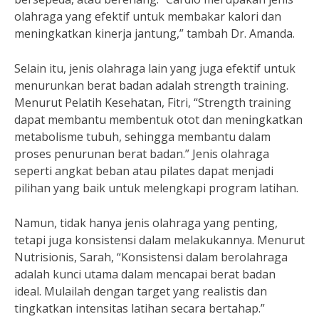
olahraga yang efektif untuk membakar kalori dan
meningkatkan kinerja jantung,” tambah Dr. Amanda.
Selain itu, jenis olahraga lain yang juga efektif untuk
menurunkan berat badan adalah strength training.
Menurut Pelatih Kesehatan, Fitri, “Strength training
dapat membantu membentuk otot dan meningkatkan
metabolisme tubuh, sehingga membantu dalam
proses penurunan berat badan.” Jenis olahraga
seperti angkat beban atau pilates dapat menjadi
pilihan yang baik untuk melengkapi program latihan.
Namun, tidak hanya jenis olahraga yang penting,
tetapi juga konsistensi dalam melakukannya. Menurut
Nutrisionis, Sarah, “Konsistensi dalam berolahraga
adalah kunci utama dalam mencapai berat badan
ideal. Mulailah dengan target yang realistis dan
tingkatkan intensitas latihan secara bertahap.”