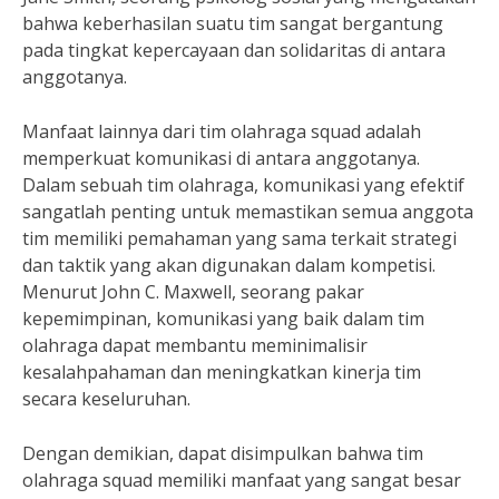
bahwa keberhasilan suatu tim sangat bergantung
pada tingkat kepercayaan dan solidaritas di antara
anggotanya.
Manfaat lainnya dari tim olahraga squad adalah
memperkuat komunikasi di antara anggotanya.
Dalam sebuah tim olahraga, komunikasi yang efektif
sangatlah penting untuk memastikan semua anggota
tim memiliki pemahaman yang sama terkait strategi
dan taktik yang akan digunakan dalam kompetisi.
Menurut John C. Maxwell, seorang pakar
kepemimpinan, komunikasi yang baik dalam tim
olahraga dapat membantu meminimalisir
kesalahpahaman dan meningkatkan kinerja tim
secara keseluruhan.
Dengan demikian, dapat disimpulkan bahwa tim
olahraga squad memiliki manfaat yang sangat besar