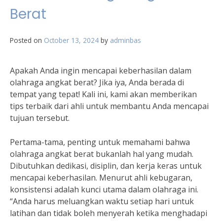
Berat
Posted on
October 13, 2024
by
adminbas
Apakah Anda ingin mencapai keberhasilan dalam
olahraga angkat berat? Jika iya, Anda berada di
tempat yang tepat! Kali ini, kami akan memberikan
tips terbaik dari ahli untuk membantu Anda mencapai
tujuan tersebut.
Pertama-tama, penting untuk memahami bahwa
olahraga angkat berat bukanlah hal yang mudah.
Dibutuhkan dedikasi, disiplin, dan kerja keras untuk
mencapai keberhasilan. Menurut ahli kebugaran,
konsistensi adalah kunci utama dalam olahraga ini.
“Anda harus meluangkan waktu setiap hari untuk
latihan dan tidak boleh menyerah ketika menghadapi