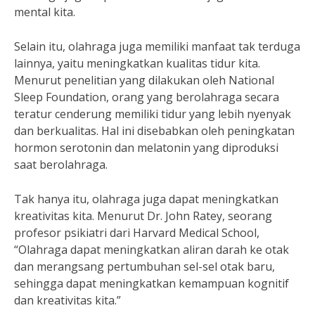
mental kita.
Selain itu, olahraga juga memiliki manfaat tak terduga
lainnya, yaitu meningkatkan kualitas tidur kita.
Menurut penelitian yang dilakukan oleh National
Sleep Foundation, orang yang berolahraga secara
teratur cenderung memiliki tidur yang lebih nyenyak
dan berkualitas. Hal ini disebabkan oleh peningkatan
hormon serotonin dan melatonin yang diproduksi
saat berolahraga.
Tak hanya itu, olahraga juga dapat meningkatkan
kreativitas kita. Menurut Dr. John Ratey, seorang
profesor psikiatri dari Harvard Medical School,
“Olahraga dapat meningkatkan aliran darah ke otak
dan merangsang pertumbuhan sel-sel otak baru,
sehingga dapat meningkatkan kemampuan kognitif
dan kreativitas kita.”