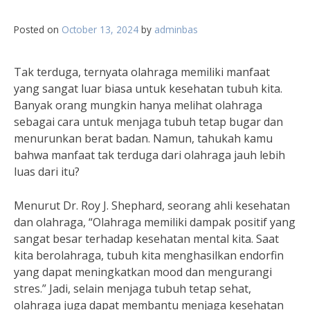
Posted on
October 13, 2024
by
adminbas
Tak terduga, ternyata olahraga memiliki manfaat
yang sangat luar biasa untuk kesehatan tubuh kita.
Banyak orang mungkin hanya melihat olahraga
sebagai cara untuk menjaga tubuh tetap bugar dan
menurunkan berat badan. Namun, tahukah kamu
bahwa manfaat tak terduga dari olahraga jauh lebih
luas dari itu?
Menurut Dr. Roy J. Shephard, seorang ahli kesehatan
dan olahraga, “Olahraga memiliki dampak positif yang
sangat besar terhadap kesehatan mental kita. Saat
kita berolahraga, tubuh kita menghasilkan endorfin
yang dapat meningkatkan mood dan mengurangi
stres.” Jadi, selain menjaga tubuh tetap sehat,
olahraga juga dapat membantu menjaga kesehatan