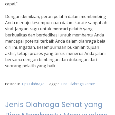
capai.”
Dengan demikian, peran pelatih dalam membimbing
Anda menuju kesempurnaan dalam karate sangatlah
vital. Jangan ragu untuk mencari pelatih yang
berkualitas dan berdedikasi untuk membantu Anda
mencapai potensi terbaik Anda dalam olahraga bela
diri ini. Ingatlah, kesempurnaan bukanlah tujuan
akhir, tetapi proses yang terus-menerus Anda jalani
bersama dengan bimbingan dan dukungan dari
seorang pelatih yang baik.
Posted in
Tips Olahraga
Tagged
Tips Olahraga karate
Jenis Olahraga Sehat yang