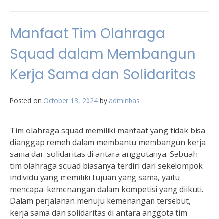
Manfaat Tim Olahraga
Squad dalam Membangun
Kerja Sama dan Solidaritas
Posted on
October 13, 2024
by
adminbas
Tim olahraga squad memiliki manfaat yang tidak bisa
dianggap remeh dalam membantu membangun kerja
sama dan solidaritas di antara anggotanya. Sebuah
tim olahraga squad biasanya terdiri dari sekelompok
individu yang memiliki tujuan yang sama, yaitu
mencapai kemenangan dalam kompetisi yang diikuti.
Dalam perjalanan menuju kemenangan tersebut,
kerja sama dan solidaritas di antara anggota tim