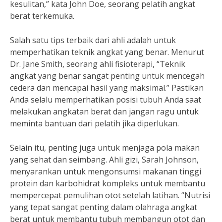
kesulitan,” kata John Doe, seorang pelatih angkat
berat terkemuka.
Salah satu tips terbaik dari ahli adalah untuk
memperhatikan teknik angkat yang benar. Menurut
Dr. Jane Smith, seorang ahli fisioterapi, “Teknik
angkat yang benar sangat penting untuk mencegah
cedera dan mencapai hasil yang maksimal.” Pastikan
Anda selalu memperhatikan posisi tubuh Anda saat
melakukan angkatan berat dan jangan ragu untuk
meminta bantuan dari pelatih jika diperlukan.
Selain itu, penting juga untuk menjaga pola makan
yang sehat dan seimbang. Ahli gizi, Sarah Johnson,
menyarankan untuk mengonsumsi makanan tinggi
protein dan karbohidrat kompleks untuk membantu
mempercepat pemulihan otot setelah latihan. “Nutrisi
yang tepat sangat penting dalam olahraga angkat
berat untuk membantu tubuh membangun otot dan