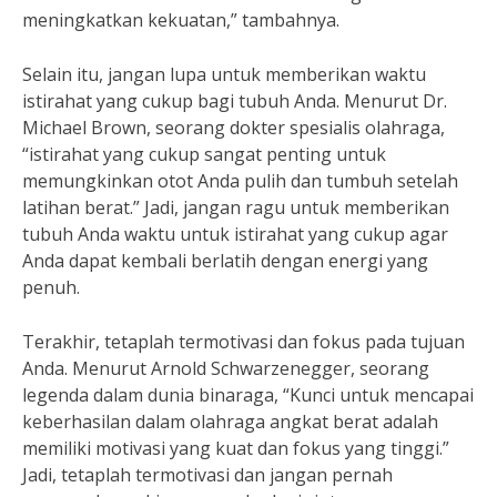
meningkatkan kekuatan,” tambahnya.
Selain itu, jangan lupa untuk memberikan waktu
istirahat yang cukup bagi tubuh Anda. Menurut Dr.
Michael Brown, seorang dokter spesialis olahraga,
“istirahat yang cukup sangat penting untuk
memungkinkan otot Anda pulih dan tumbuh setelah
latihan berat.” Jadi, jangan ragu untuk memberikan
tubuh Anda waktu untuk istirahat yang cukup agar
Anda dapat kembali berlatih dengan energi yang
penuh.
Terakhir, tetaplah termotivasi dan fokus pada tujuan
Anda. Menurut Arnold Schwarzenegger, seorang
legenda dalam dunia binaraga, “Kunci untuk mencapai
keberhasilan dalam olahraga angkat berat adalah
memiliki motivasi yang kuat dan fokus yang tinggi.”
Jadi, tetaplah termotivasi dan jangan pernah