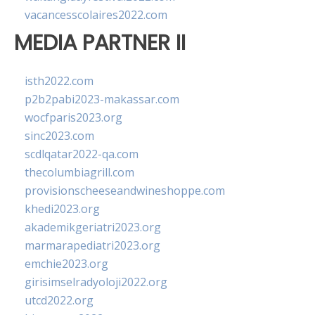
vacancesscolaires2022.com
MEDIA PARTNER II
isth2022.com
p2b2pabi2023-makassar.com
wocfparis2023.org
sinc2023.com
scdlqatar2022-qa.com
thecolumbiagrill.com
provisionscheeseandwineshoppe.com
khedi2023.org
akademikgeriatri2023.org
marmarapediatri2023.org
emchie2023.org
girisimselradyoloji2022.org
utcd2022.org