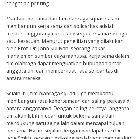
sangatlah penting.
Manfaat pertama dari tim olahraga squad dalam
membangun kerja sama dan solidaritas adalah
melatih anggotanya untuk bekerja bersama sebagai
satu kesatuan. Menurut penelitian yang dilakukan
oleh Prof. Dr. John Sullivan, seorang pakar
manajemen sumber daya manusia, kerja sama dalam
tim olahraga dapat menguatkan hubungan antar
anggota tim dan memperkuat rasa solidaritas di
antara mereka.
Selain itu, tim olahraga squad juga membantu
membangun rasa kebersamaan dan saling percaya di
antara anggotanya. Dengan saling percaya, anggota
tim akan lebih mudah untuk bekerja sama dan
mendukung satu sama lain dalam mencapai tujuan
bersama. Hal ini sejalan dengan pendapat dari Dr.
Jane Smith, seorang psikolog sosial yang mengatakan