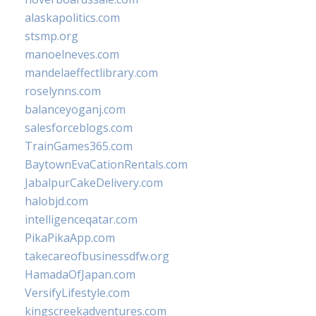
alaskapolitics.com
stsmp.org
manoelneves.com
mandelaeffectlibrary.com
roselynns.com
balanceyoganj.com
salesforceblogs.com
TrainGames365.com
BaytownEvaCationRentals.com
JabalpurCakeDelivery.com
halobjd.com
intelligenceqatar.com
PikaPikaApp.com
takecareofbusinessdfw.org
HamadaOfJapan.com
VersifyLifestyle.com
kingscreekadventures.com