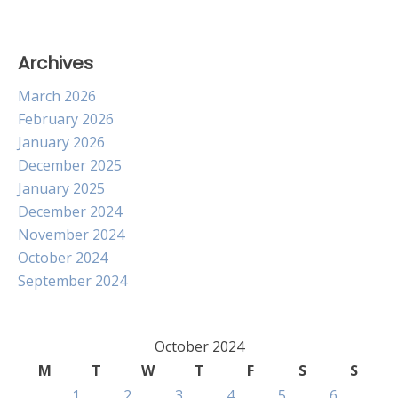
Archives
March 2026
February 2026
January 2026
December 2025
January 2025
December 2024
November 2024
October 2024
September 2024
October 2024
M
T
W
T
F
S
S
1
2
3
4
5
6