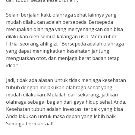
dan tubuh secara keseluruhan”.
Selain berjalan kaki, olahraga sehat lainnya yang
mudah dilakukan adalah bersepeda. Bersepeda
merupakan olahraga yang menyenangkan dan bisa
dilakukan oleh semua kalangan usia. Menurut dr.
Fitria, seorang ahli gizi, “Bersepeda adalah olahraga
yang dapat meningkatkan kesehatan jantung,
menguatkan otot, dan menjaga berat badan tetap
ideal”.
Jadi, tidak ada alasan untuk tidak menjaga kesehatan
tubuh dengan melakukan olahraga sehat yang
mudah dilakukan. Mulailah dari sekarang, jadikan
olahraga sebagai bagian dari gaya hidup sehat Anda.
Kesehatan tubuh adalah investasi terbaik yang bisa
Anda lakukan untuk masa depan yang lebih baik.
Semoga bermanfaat!