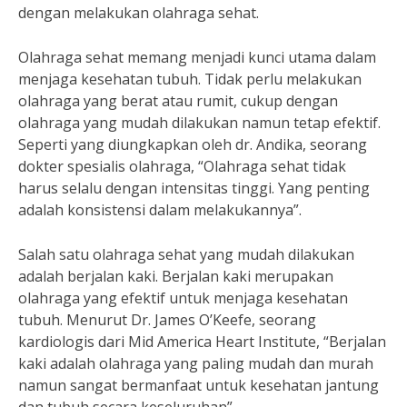
dengan melakukan olahraga sehat.
Olahraga sehat memang menjadi kunci utama dalam
menjaga kesehatan tubuh. Tidak perlu melakukan
olahraga yang berat atau rumit, cukup dengan
olahraga yang mudah dilakukan namun tetap efektif.
Seperti yang diungkapkan oleh dr. Andika, seorang
dokter spesialis olahraga, “Olahraga sehat tidak
harus selalu dengan intensitas tinggi. Yang penting
adalah konsistensi dalam melakukannya”.
Salah satu olahraga sehat yang mudah dilakukan
adalah berjalan kaki. Berjalan kaki merupakan
olahraga yang efektif untuk menjaga kesehatan
tubuh. Menurut Dr. James O’Keefe, seorang
kardiologis dari Mid America Heart Institute, “Berjalan
kaki adalah olahraga yang paling mudah dan murah
namun sangat bermanfaat untuk kesehatan jantung