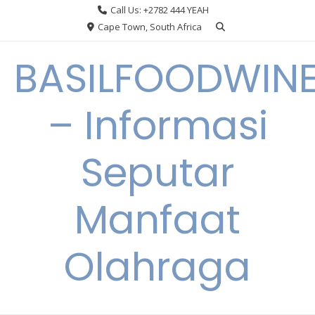
Skip
Call Us: +2782 444 YEAH
to
Cape Town, South Africa
content
BASILFOODWIN
– Informasi
Seputar
Manfaat
Olahraga