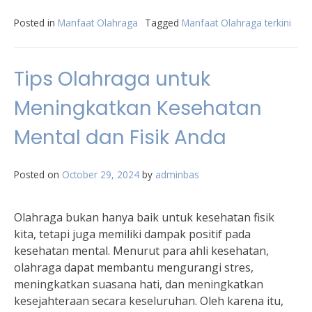
Posted in
Manfaat Olahraga
Tagged
Manfaat Olahraga terkini
Tips Olahraga untuk
Meningkatkan Kesehatan
Mental dan Fisik Anda
Posted on
October 29, 2024
by
adminbas
Olahraga bukan hanya baik untuk kesehatan fisik
kita, tetapi juga memiliki dampak positif pada
kesehatan mental. Menurut para ahli kesehatan,
olahraga dapat membantu mengurangi stres,
meningkatkan suasana hati, dan meningkatkan
kesejahteraan secara keseluruhan. Oleh karena itu,