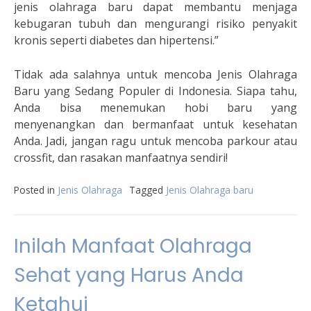
jenis olahraga baru dapat membantu menjaga
kebugaran tubuh dan mengurangi risiko penyakit
kronis seperti diabetes dan hipertensi.”
Tidak ada salahnya untuk mencoba Jenis Olahraga
Baru yang Sedang Populer di Indonesia. Siapa tahu,
Anda bisa menemukan hobi baru yang
menyenangkan dan bermanfaat untuk kesehatan
Anda. Jadi, jangan ragu untuk mencoba parkour atau
crossfit, dan rasakan manfaatnya sendiri!
Posted in
Jenis Olahraga
Tagged
Jenis Olahraga baru
Inilah Manfaat Olahraga
Sehat yang Harus Anda
Ketahui