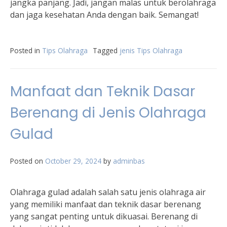
jangka panjang. Jadi, jangan malas untuk berolahraga
dan jaga kesehatan Anda dengan baik. Semangat!
Posted in
Tips Olahraga
Tagged
jenis Tips Olahraga
Manfaat dan Teknik Dasar
Berenang di Jenis Olahraga
Gulad
Posted on
October 29, 2024
by
adminbas
Olahraga gulad adalah salah satu jenis olahraga air
yang memiliki manfaat dan teknik dasar berenang
yang sangat penting untuk dikuasai. Berenang di