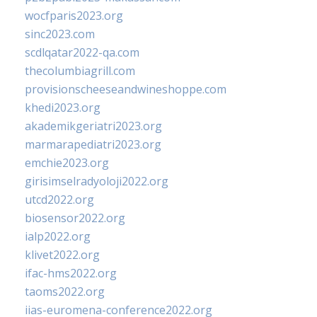
wocfparis2023.org
sinc2023.com
scdlqatar2022-qa.com
thecolumbiagrill.com
provisionscheeseandwineshoppe.com
khedi2023.org
akademikgeriatri2023.org
marmarapediatri2023.org
emchie2023.org
girisimselradyoloji2022.org
utcd2022.org
biosensor2022.org
ialp2022.org
klivet2022.org
ifac-hms2022.org
taoms2022.org
iias-euromena-conference2022.org