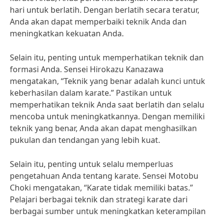
hari untuk berlatih. Dengan berlatih secara teratur,
Anda akan dapat memperbaiki teknik Anda dan
meningkatkan kekuatan Anda.
Selain itu, penting untuk memperhatikan teknik dan
formasi Anda. Sensei Hirokazu Kanazawa
mengatakan, “Teknik yang benar adalah kunci untuk
keberhasilan dalam karate.” Pastikan untuk
memperhatikan teknik Anda saat berlatih dan selalu
mencoba untuk meningkatkannya. Dengan memiliki
teknik yang benar, Anda akan dapat menghasilkan
pukulan dan tendangan yang lebih kuat.
Selain itu, penting untuk selalu memperluas
pengetahuan Anda tentang karate. Sensei Motobu
Choki mengatakan, “Karate tidak memiliki batas.”
Pelajari berbagai teknik dan strategi karate dari
berbagai sumber untuk meningkatkan keterampilan