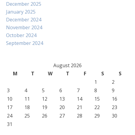
December 2025
January 2025
December 2024
November 2024
October 2024
September 2024
August 2026
M
T
W
T
F
S
S
1
2
3
4
5
6
7
8
9
10
11
12
13
14
15
16
17
18
19
20
21
22
23
24
25
26
27
28
29
30
31