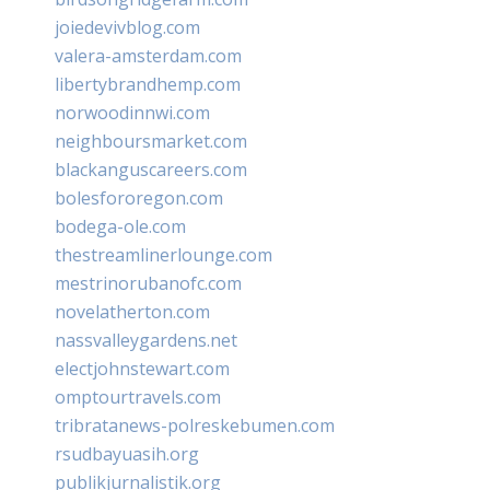
joiedevivblog.com
valera-amsterdam.com
libertybrandhemp.com
norwoodinnwi.com
neighboursmarket.com
blackanguscareers.com
bolesfororegon.com
bodega-ole.com
thestreamlinerlounge.com
mestrinorubanofc.com
novelatherton.com
nassvalleygardens.net
electjohnstewart.com
omptourtravels.com
tribratanews-polreskebumen.com
rsudbayuasih.org
publikjurnalistik.org