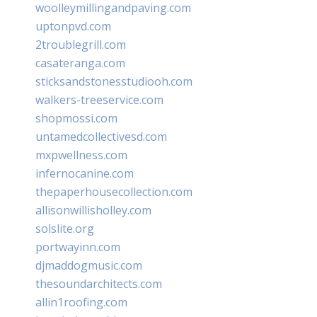
woolleymillingandpaving.com
uptonpvd.com
2troublegrill.com
casateranga.com
sticksandstonesstudiooh.com
walkers-treeservice.com
shopmossi.com
untamedcollectivesd.com
mxpwellness.com
infernocanine.com
thepaperhousecollection.com
allisonwillisholley.com
solslite.org
portwayinn.com
djmaddogmusic.com
thesoundarchitects.com
allin1roofing.com