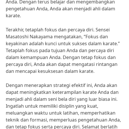
Anda. Dengan terus belajar dan mengembangkan
pengetahuan Anda, Anda akan menjadi ahli dalam
karate.
Terakhir, tetaplah fokus dan percaya diri. Sensei
Masatoshi Nakayama mengatakan, “Fokus dan
keyakinan adalah kunci untuk sukses dalam karate.”
Tetaplah fokus pada tujuan Anda dan percaya diri
dalam kemampuan Anda. Dengan tetap fokus dan
percaya diri, Anda akan dapat mengatasi rintangan
dan mencapai kesuksesan dalam karate.
Dengan menerapkan strategi efektif ini, Anda akan
dapat meningkatkan keterampilan karate Anda dan
menjadi ahli dalam seni bela diri yang luar biasa ini.
Ingatlah untuk memiliki disiplin yang kuat,
meluangkan waktu untuk latihan, memperhatikan
teknik dan formasi, memperluas pengetahuan Anda,
dan tetap fokus serta percaya diri. Selamat berlatih