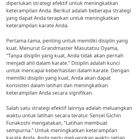
diperlukan strategi efektif untuk meningkatkan
keterampilan Anda. Berikut adalah beberapa strategi
yang dapat Anda terapkan untuk meningkatkan
keterampilan karate Anda.
Pertama-tama, penting untuk memiliki disiplin yang
kuat. Menurut Grandmaster Masutatsu Oyama,
“Tanpa disiplin yang kuat, Anda tidak akan pernah
menjadi ahli dalam karate.” Disiplin adalah kunci
untuk mencapai keberhasilan dalam karate. Dengan
memiliki disiplin yang kuat, Anda akan dapat
konsisten dalam latihan dan meningkatkan
keterampilan Anda secara signifikan.
Salah satu strategi efektif lainnya adalah meluangkan
waktu untuk latihan secara teratur. Sensei Gichin
Funakoshi mengatakan, “Latihan membuat
sempurna.” Untuk meningkatkan keterampilan
karate Anda, Anda perlu meluangkan waktu setiap