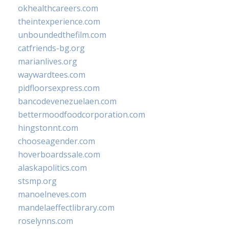
okhealthcareers.com
theintexperience.com
unboundedthefilm.com
catfriends-bg.org
marianlives.org
waywardtees.com
pidfloorsexpress.com
bancodevenezuelaen.com
bettermoodfoodcorporation.com
hingstonnt.com
chooseagender.com
hoverboardssale.com
alaskapolitics.com
stsmp.org
manoelneves.com
mandelaeffectlibrary.com
roselynns.com