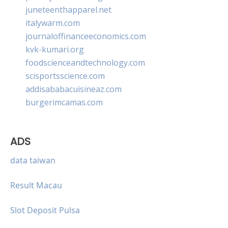
juneteenthapparel.net
italywarm.com
journaloffinanceeconomics.com
kvk-kumari.org
foodscienceandtechnology.com
scisportsscience.com
addisababacuisineaz.com
burgerimcamas.com
ADS
data taiwan
Result Macau
Slot Deposit Pulsa