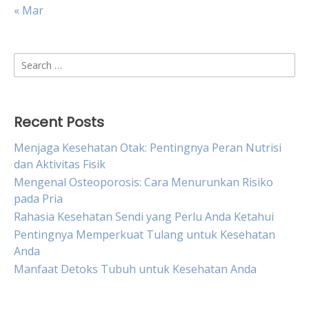
« Mar
Search
for:
Recent Posts
Menjaga Kesehatan Otak: Pentingnya Peran Nutrisi
dan Aktivitas Fisik
Mengenal Osteoporosis: Cara Menurunkan Risiko
pada Pria
Rahasia Kesehatan Sendi yang Perlu Anda Ketahui
Pentingnya Memperkuat Tulang untuk Kesehatan
Anda
Manfaat Detoks Tubuh untuk Kesehatan Anda