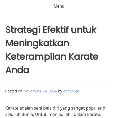
Menu
Strategi Efektif untuk
Meningkatkan
Keterampilan Karate
Anda
Posted on
November 24, 2024
by
adminbas
Karate adalah seni bela diri yang sangat populer di
seluruh dunia. Untuk menjadi ahli dalam karate,