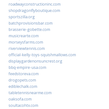
roadwayconstructioninc.com
shopdragonflyboutique.com
sportszilla.org
batchprovisionsbar.com
brasserie-gobette.com
musicrearte.com
morseysfarms.com
riverviewtennis.com
official-kelly-toys-squishmallows.com
displaygardenonsuncrest.org
bbq-empire-usa.com
feedstoreva.com
drogopets.com
ediblechalk.com
tabletennisnearme.com
oaksofa.com
soultacohtx.com