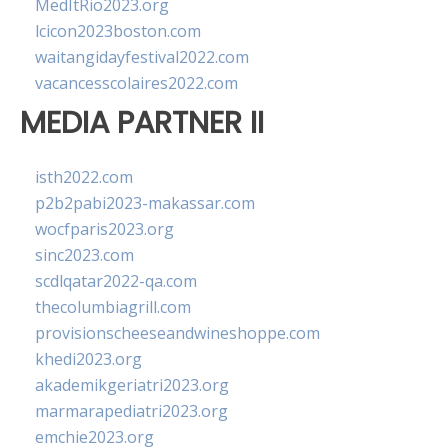
MedItRio2023.org
lcicon2023boston.com
waitangidayfestival2022.com
vacancesscolaires2022.com
MEDIA PARTNER II
isth2022.com
p2b2pabi2023-makassar.com
wocfparis2023.org
sinc2023.com
scdlqatar2022-qa.com
thecolumbiagrill.com
provisionscheeseandwineshoppe.com
khedi2023.org
akademikgeriatri2023.org
marmarapediatri2023.org
emchie2023.org