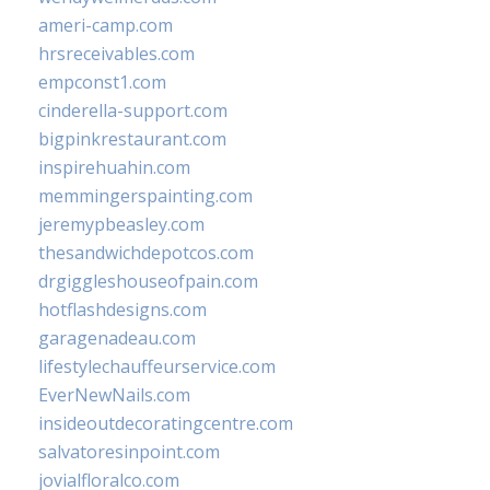
ameri-camp.com
hrsreceivables.com
empconst1.com
cinderella-support.com
bigpinkrestaurant.com
inspirehuahin.com
memmingerspainting.com
jeremypbeasley.com
thesandwichdepotcos.com
drgiggleshouseofpain.com
hotflashdesigns.com
garagenadeau.com
lifestylechauffeurservice.com
EverNewNails.com
insideoutdecoratingcentre.com
salvatoresinpoint.com
jovialfloralco.com