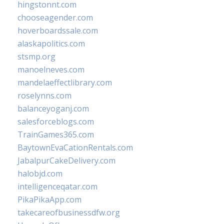
hingstonnt.com
chooseagender.com
hoverboardssale.com
alaskapolitics.com
stsmp.org
manoelneves.com
mandelaeffectlibrary.com
roselynns.com
balanceyoganj.com
salesforceblogs.com
TrainGames365.com
BaytownEvaCationRentals.com
JabalpurCakeDelivery.com
halobjd.com
intelligenceqatar.com
PikaPikaApp.com
takecareofbusinessdfw.org