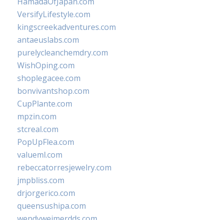
HamadaOfJapan.com
VersifyLifestyle.com
kingscreekadventures.com
antaeuslabs.com
purelycleanchemdry.com
WishOping.com
shoplegacee.com
bonvivantshop.com
CupPlante.com
mpzin.com
stcreal.com
PopUpFlea.com
valueml.com
rebeccatorresjewelry.com
jmpbliss.com
drjorgerico.com
queensushipa.com
wendyweimerdds.com