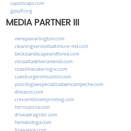
capishcaps.com
gpsyfl.org
MEDIA PARTNER III
vwrepairarlington.com
cleaningservicebaltimore-md.com
beckslandscapeandfence.com
vistaaltadelveramendi.com
coastlinecateringnc.com
cuesburgershouston.com
psicologiaespecializadaencampeche.com
dmtacos.com
crescentstreetprinting.com
hornopizza.com
driveadragster.com
hematologa.com
lizaivanov.com