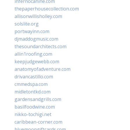
infernocanine.com
thepaperhousecollection.com
allisonwillisholley.com
solslite.org
portwayinn.com
djmaddogmusic.com
thesoundarchitects.com
allin1roofing.com
keepjudgewebb.com
anatomyofadventure.com
drivancastillo.com
cmmedspa.com
midletontkd.com
gardensandgrills.com
basilfoodwine.com
nikko-tochigi.net
caribbean-corner.com
bluemoongiftcards.com