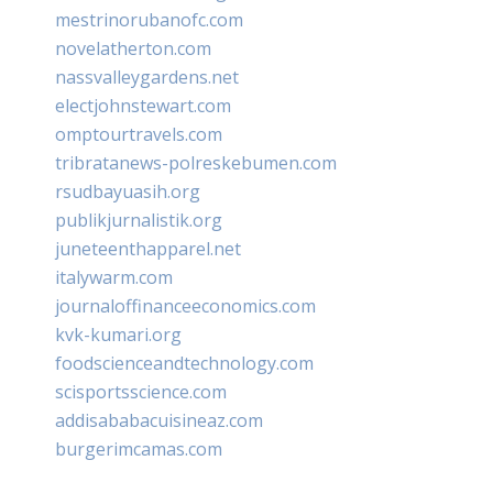
mestrinorubanofc.com
novelatherton.com
nassvalleygardens.net
electjohnstewart.com
omptourtravels.com
tribratanews-polreskebumen.com
rsudbayuasih.org
publikjurnalistik.org
juneteenthapparel.net
italywarm.com
journaloffinanceeconomics.com
kvk-kumari.org
foodscienceandtechnology.com
scisportsscience.com
addisababacuisineaz.com
burgerimcamas.com