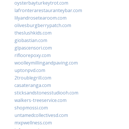
oysterbayturkeytrot.com
lafronterarestauranteybar.com
lilyandrosetearoom.com
olivesburgberrypatch.com
theslushkids.com
giobastian.com
glpascensori.com
rifloorepoxy.com
woolleymillingandpaving.com
uptonpvd.com
2troublegrill.com
casateranga.com
sticksandstonesstudiooh.com
walkers-treeservice.com
shopmossi.com
untamedcollectivesd.com
mxpwellness.com