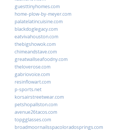
guesttinyhomes.com
home-plow-by-meyer.com
palatelatincuisine.com
blackdoglegacy.com
eatvivahouston.com
thebigshowok.com
chimeandstave.com
greatwallseafoodny.com
theloverose.com
gabriovoice.com
resinflowart.com
p-sports.net
korsairstreetwear.com
petshopallston.com
avenue26tacos.com
topgglasses.com
broadmoornailsspacoloradosprings.com