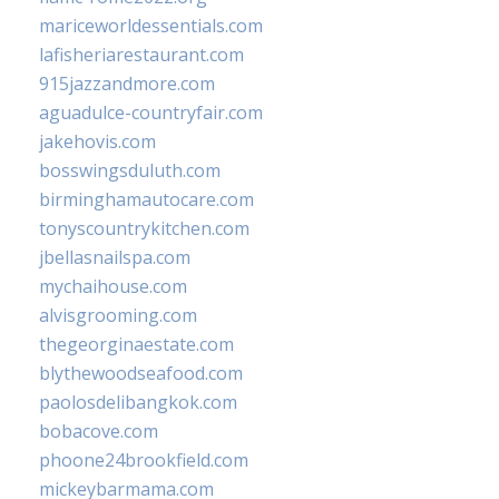
mariceworldessentials.com
lafisheriarestaurant.com
915jazzandmore.com
aguadulce-countryfair.com
jakehovis.com
bosswingsduluth.com
birminghamautocare.com
tonyscountrykitchen.com
jbellasnailspa.com
mychaihouse.com
alvisgrooming.com
thegeorginaestate.com
blythewoodseafood.com
paolosdelibangkok.com
bobacove.com
phoone24brookfield.com
mickeybarmama.com