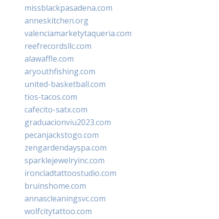
missblackpasadena.com
anneskitchen.org
valenciamarketytaqueria.com
reefrecordsllc.com
alawaffle.com
aryouthfishing.com
united-basketball.com
tios-tacos.com
cafecito-satx.com
graduacionviu2023.com
pecanjackstogo.com
zengardendayspa.com
sparklejewelryinc.com
ironcladtattoostudio.com
bruinshome.com
annascleaningsvc.com
wolfcitytattoo.com