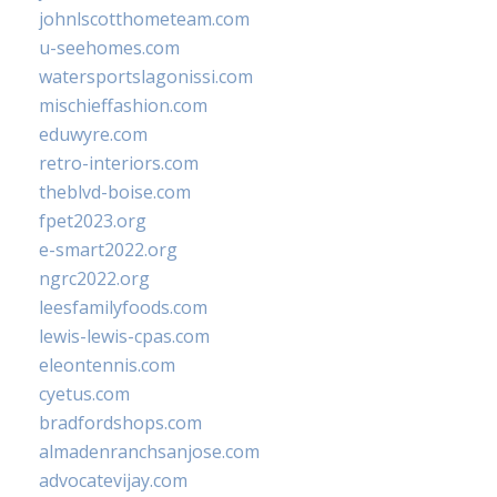
johnlscotthometeam.com
u-seehomes.com
watersportslagonissi.com
mischieffashion.com
eduwyre.com
retro-interiors.com
theblvd-boise.com
fpet2023.org
e-smart2022.org
ngrc2022.org
leesfamilyfoods.com
lewis-lewis-cpas.com
eleontennis.com
cyetus.com
bradfordshops.com
almadenranchsanjose.com
advocatevijay.com