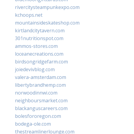
rivercitysteampunkexpo.com
kchoops.net
mountainsideskateshop.com
kirtlandcitytavern.com
301nutritionspot.com
ammos-stores.com
loceanecreations.com
birdsongridgefarm.com
joiedevivblog.com
valera-amsterdam.com
libertybrandhemp.com
norwoodinnwi.com
neighboursmarket.com
blackanguscareers.com
bolesfororegon.com
bodega-ole.com
thestreamlinerlounge.com