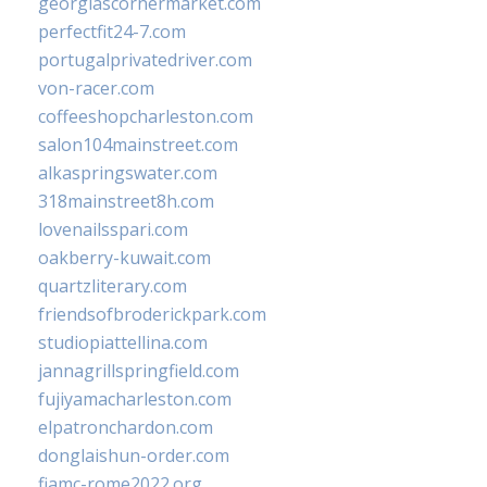
georgiascornermarket.com
perfectfit24-7.com
portugalprivatedriver.com
von-racer.com
coffeeshopcharleston.com
salon104mainstreet.com
alkaspringswater.com
318mainstreet8h.com
lovenailsspari.com
oakberry-kuwait.com
quartzliterary.com
friendsofbroderickpark.com
studiopiattellina.com
jannagrillspringfield.com
fujiyamacharleston.com
elpatronchardon.com
donglaishun-order.com
fiamc-rome2022.org