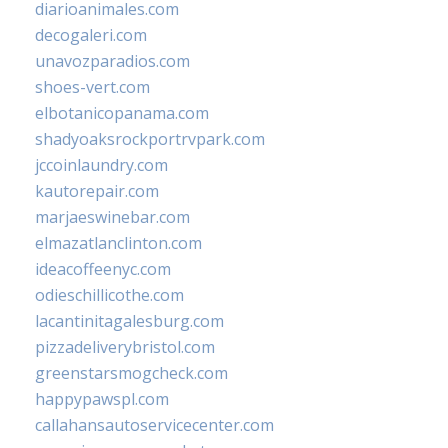
diarioanimales.com
decogaleri.com
unavozparadios.com
shoes-vert.com
elbotanicopanama.com
shadyoaksrockportrvpark.com
jccoinlaundry.com
kautorepair.com
marjaeswinebar.com
elmazatlanclinton.com
ideacoffeenyc.com
odieschillicothe.com
lacantinitagalesburg.com
pizzadeliverybristol.com
greenstarsmogcheck.com
happypawspl.com
callahansautoservicecenter.com