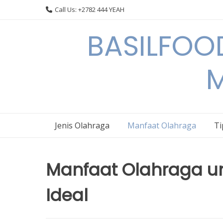
Skip
Call Us: +2782 444 YEAH
to
content
BASILFOOD
M
Jenis Olahraga
Manfaat Olahraga
Ti
Manfaat Olahraga u
Ideal