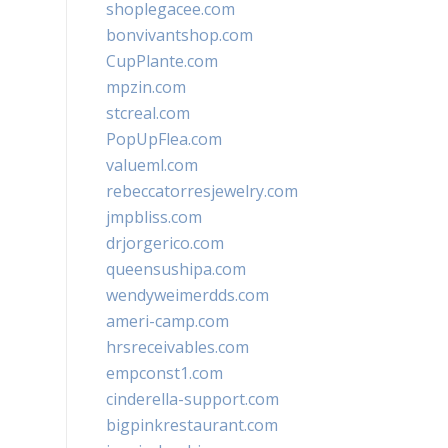
shoplegacee.com
bonvivantshop.com
CupPlante.com
mpzin.com
stcreal.com
PopUpFlea.com
valueml.com
rebeccatorresjewelry.com
jmpbliss.com
drjorgerico.com
queensushipa.com
wendyweimerdds.com
ameri-camp.com
hrsreceivables.com
empconst1.com
cinderella-support.com
bigpinkrestaurant.com