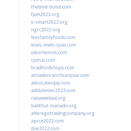
theblvd-boise.com
fpet2023.org
e-smart2022.org
ngrc2022.org
leesfamilyfoods.com
lewis-lewis-cpas.com
eleontennis.com
cyetus.com
bradfordshops.com
almadenranchsanjose.com
advocatevijay.com
adlibilimler2023.com
naswwebed.org
balithut-manado.org
alteregotradingcompany.org
aprce2022.com
ibie2022.com