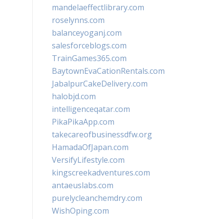
mandelaeffectlibrary.com
roselynns.com
balanceyoganj.com
salesforceblogs.com
TrainGames365.com
BaytownEvaCationRentals.com
JabalpurCakeDelivery.com
halobjd.com
intelligenceqatar.com
PikaPikaApp.com
takecareofbusinessdfw.org
HamadaOfJapan.com
VersifyLifestyle.com
kingscreekadventures.com
antaeuslabs.com
purelycleanchemdry.com
WishOping.com