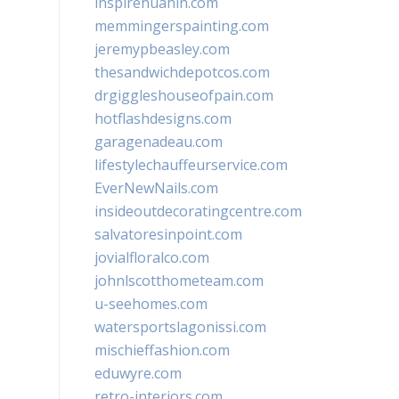
inspirehuahin.com
memmingerspainting.com
jeremypbeasley.com
thesandwichdepotcos.com
drgiggleshouseofpain.com
hotflashdesigns.com
garagenadeau.com
lifestylechauffeurservice.com
EverNewNails.com
insideoutdecoratingcentre.com
salvatoresinpoint.com
jovialfloralco.com
johnlscotthometeam.com
u-seehomes.com
watersportslagonissi.com
mischieffashion.com
eduwyre.com
retro-interiors.com