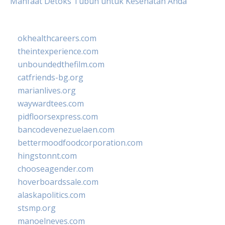
Manfaat Detoks Tubuh untuk Kesehatan Anda
okhealthcareers.com
theintexperience.com
unboundedthefilm.com
catfriends-bg.org
marianlives.org
waywardtees.com
pidfloorsexpress.com
bancodevenezuelaen.com
bettermoodfoodcorporation.com
hingstonnt.com
chooseagender.com
hoverboardssale.com
alaskapolitics.com
stsmp.org
manoelneves.com