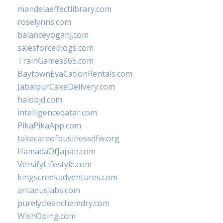
mandelaeffectlibrary.com
roselynns.com
balanceyoganj.com
salesforceblogs.com
TrainGames365.com
BaytownEvaCationRentals.com
JabalpurCakeDelivery.com
halobjd.com
intelligenceqatar.com
PikaPikaApp.com
takecareofbusinessdfw.org
HamadaOfJapan.com
VersifyLifestyle.com
kingscreekadventures.com
antaeuslabs.com
purelycleanchemdry.com
WishOping.com