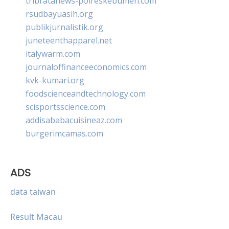
tribratanews-polreskebumen.com
rsudbayuasih.org
publikjurnalistik.org
juneteenthapparel.net
italywarm.com
journaloffinanceeconomics.com
kvk-kumari.org
foodscienceandtechnology.com
scisportsscience.com
addisababacuisineaz.com
burgerimcamas.com
ADS
data taiwan
Result Macau