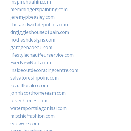
inspirehuahin.com
memmingerspainting.com
jeremypbeasley.com
thesandwichdepotcos.com
drgiggleshouseofpain.com
hotflashdesigns.com
garagenadeau.com
lifestylechauffeurservice.com
EverNewNails.com
insideoutdecoratingcentre.com
salvatoresinpoint.com
jovialfloralco.com
johnlscotthometeam.com
u-seehomes.com
watersportslagonissi.com
mischieffashion.com
eduwyre.com