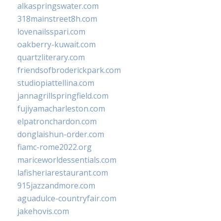
alkaspringswater.com
318mainstreet8h.com
lovenailsspari.com
oakberry-kuwait.com
quartzliterary.com
friendsofbroderickpark.com
studiopiattellina.com
jannagrillspringfield.com
fujiyamacharleston.com
elpatronchardon.com
donglaishun-order.com
fiamc-rome2022.org
mariceworldessentials.com
lafisheriarestaurant.com
915jazzandmore.com
aguadulce-countryfair.com
jakehovis.com