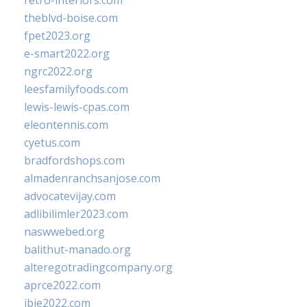
retro-interiors.com
theblvd-boise.com
fpet2023.org
e-smart2022.org
ngrc2022.org
leesfamilyfoods.com
lewis-lewis-cpas.com
eleontennis.com
cyetus.com
bradfordshops.com
almadenranchsanjose.com
advocatevijay.com
adlibilimler2023.com
naswwebed.org
balithut-manado.org
alteregotradingcompany.org
aprce2022.com
ibie2022.com