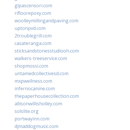
glpascensori.com
rifloorepoxy.com
woolleymillingandpaving.com
uptonpvd.com
2troublegrill.com
casateranga.com
sticksandstonesstudiooh.com
walkers-treeservice.com
shopmossi.com
untamedcollectivesd.com
mxpwellness.com
infernocanine.com
thepaperhousecollection.com
allisonwillisholley.com
solslite.org
portwayinn.com
djmaddogmusic.com