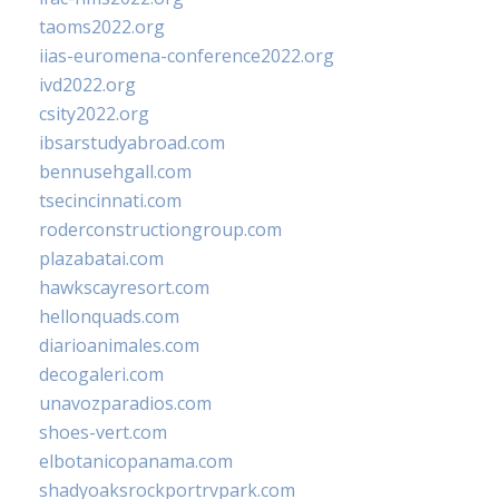
taoms2022.org
iias-euromena-conference2022.org
ivd2022.org
csity2022.org
ibsarstudyabroad.com
bennusehgall.com
tsecincinnati.com
roderconstructiongroup.com
plazabatai.com
hawkscayresort.com
hellonquads.com
diarioanimales.com
decogaleri.com
unavozparadios.com
shoes-vert.com
elbotanicopanama.com
shadyoaksrockportrvpark.com