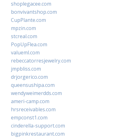
shoplegacee.com
bonvivantshop.com
CupPlante.com
mpzin.com
stcreal.com
PopUpFlea.com
valueml.com
rebeccatorresjewelry.com
jmpbliss.com
drjorgerico.com
queensushipa.com
wendyweimerdds.com
ameri-camp.com
hrsreceivables.com
empconst1.com
cinderella-support.com
bigpinkrestaurant.com