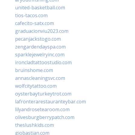
united-basketball.com
tios-tacos.com
cafecito-satx.com
graduacionviu2023.com
pecanjackstogo.com
zengardendayspa.com
sparklejewelryinc.com
ironcladtattoostudio.com
bruinshome.com
annascleaningsvc.com
wolfcitytattoo.com
oysterbayturkeytrot.com
lafronterarestauranteybar.com
lilyandrosetearoom.com
olivesburgberrypatch.com
theslushkids.com
giobastian.com