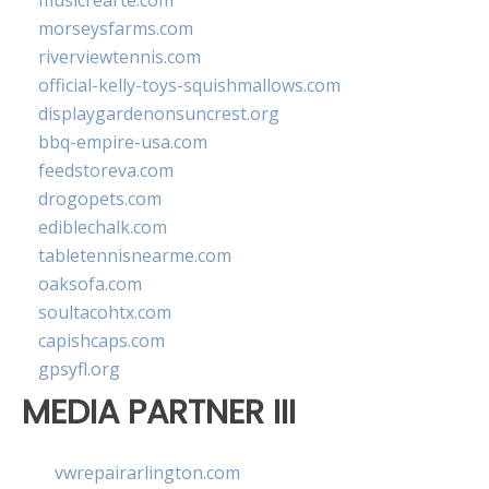
musicrearte.com
morseysfarms.com
riverviewtennis.com
official-kelly-toys-squishmallows.com
displaygardenonsuncrest.org
bbq-empire-usa.com
feedstoreva.com
drogopets.com
ediblechalk.com
tabletennisnearme.com
oaksofa.com
soultacohtx.com
capishcaps.com
gpsyfl.org
MEDIA PARTNER III
vwrepairarlington.com