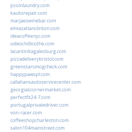
jccoinlaundry.com
kautorepair.com
marjaeswinebar.com
elmazatlanclinton.com
ideacoffeenyc.com
odieschillicothe.com
lacantinitagalesburg.com
pizzadeliverybristol.com
greenstarsmogcheck.com
happypawspl.com
callahansautoservicecenter.com
georgiascornermarket.com
perfectfit24-7.com
portugalprivatedriver.com
von-racer.com
coffeeshopcharleston.com
salon104mainstreet.com