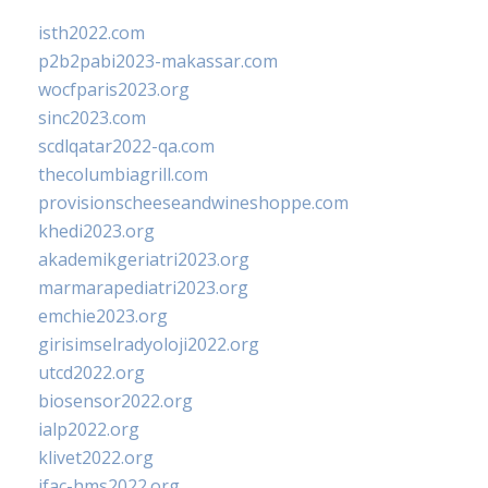
isth2022.com
p2b2pabi2023-makassar.com
wocfparis2023.org
sinc2023.com
scdlqatar2022-qa.com
thecolumbiagrill.com
provisionscheeseandwineshoppe.com
khedi2023.org
akademikgeriatri2023.org
marmarapediatri2023.org
emchie2023.org
girisimselradyoloji2022.org
utcd2022.org
biosensor2022.org
ialp2022.org
klivet2022.org
ifac-hms2022.org