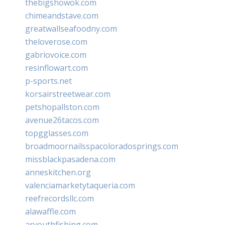
thebigshowok.com
chimeandstave.com
greatwallseafoodny.com
theloverose.com
gabriovoice.com
resinflowart.com
p-sports.net
korsairstreetwear.com
petshopallston.com
avenue26tacos.com
topgglasses.com
broadmoornailsspacoloradosprings.com
missblackpasadena.com
anneskitchen.org
valenciamarketytaqueria.com
reefrecordsllc.com
alawaffle.com
aryouthfishing.com