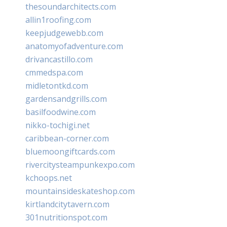
thesoundarchitects.com
allin1roofing.com
keepjudgewebb.com
anatomyofadventure.com
drivancastillo.com
cmmedspa.com
midletontkd.com
gardensandgrills.com
basilfoodwine.com
nikko-tochigi.net
caribbean-corner.com
bluemoongiftcards.com
rivercitysteampunkexpo.com
kchoops.net
mountainsideskateshop.com
kirtlandcitytavern.com
301nutritionspot.com