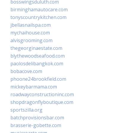
bosswingsduluth.com
birminghamautocare.com
tonyscountrykitchen.com
jbellasnailspa.com
mychaihouse.com
alvisgrooming.com
thegeorginaestate.com
blythewoodseafood.com
paolosdelibangkok.com
bobacove.com
phoone24brookfield.com
mickeybarmama.com
roadwayconstructioninc.com
shopdragonflyboutique.com
sportszilla.org
batchprovisionsbar.com
brasserie-gobette.com