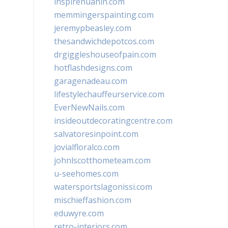
inspirehuahin.com
memmingerspainting.com
jeremypbeasley.com
thesandwichdepotcos.com
drgiggleshouseofpain.com
hotflashdesigns.com
garagenadeau.com
lifestylechauffeurservice.com
EverNewNails.com
insideoutdecoratingcentre.com
salvatoresinpoint.com
jovialfloralco.com
johnlscotthometeam.com
u-seehomes.com
watersportslagonissi.com
mischieffashion.com
eduwyre.com
retro-interiors.com