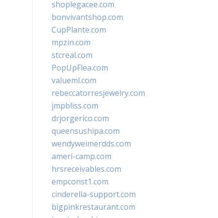
shoplegacee.com
bonvivantshop.com
CupPlante.com
mpzin.com
stcreal.com
PopUpFlea.com
valueml.com
rebeccatorresjewelry.com
jmpbliss.com
drjorgerico.com
queensushipa.com
wendyweimerdds.com
ameri-camp.com
hrsreceivables.com
empconst1.com
cinderella-support.com
bigpinkrestaurant.com