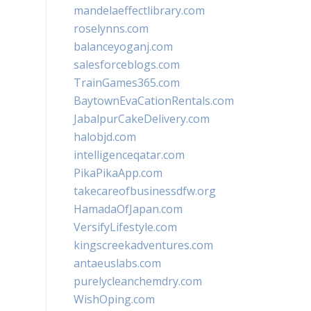
mandelaeffectlibrary.com
roselynns.com
balanceyoganj.com
salesforceblogs.com
TrainGames365.com
BaytownEvaCationRentals.com
JabalpurCakeDelivery.com
halobjd.com
intelligenceqatar.com
PikaPikaApp.com
takecareofbusinessdfw.org
HamadaOfJapan.com
VersifyLifestyle.com
kingscreekadventures.com
antaeuslabs.com
purelycleanchemdry.com
WishOping.com