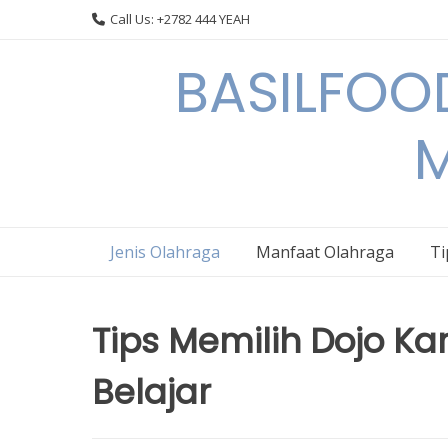
Skip
Call Us: +2782 444 YEAH
to
content
BASILFOOD
M
Jenis Olahraga
Manfaat Olahraga
Ti
Tips Memilih Dojo Ka
Belajar