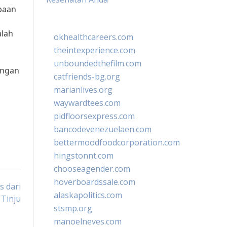
baan
alah
okhealthcareers.com
theintexperience.com
unboundedthefilm.com
engan
catfriends-bg.org
marianlives.org
waywardtees.com
pidfloorsexpress.com
bancodevenezuelaen.com
bettermoodfoodcorporation.com
hingstonnt.com
chooseagender.com
hoverboardssale.com
s dari
alaskapolitics.com
 Tinju
stsmp.org
manoelneves.com