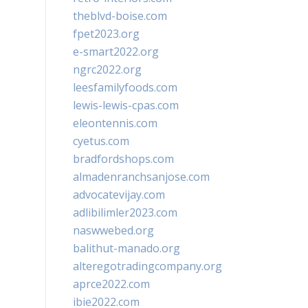
theblvd-boise.com
fpet2023.org
e-smart2022.org
ngrc2022.org
leesfamilyfoods.com
lewis-lewis-cpas.com
eleontennis.com
cyetus.com
bradfordshops.com
almadenranchsanjose.com
advocatevijay.com
adlibilimler2023.com
naswwebed.org
balithut-manado.org
alteregotradingcompany.org
aprce2022.com
ibie2022.com