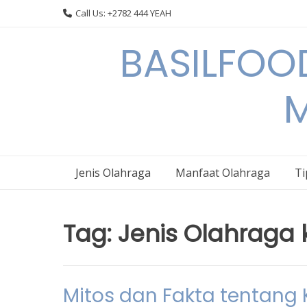
Skip
Call Us: +2782 444 YEAH
to
content
BASILFOOD
M
Jenis Olahraga
Manfaat Olahraga
Ti
Tag:
Jenis Olahraga 
Mitos dan Fakta tentang 