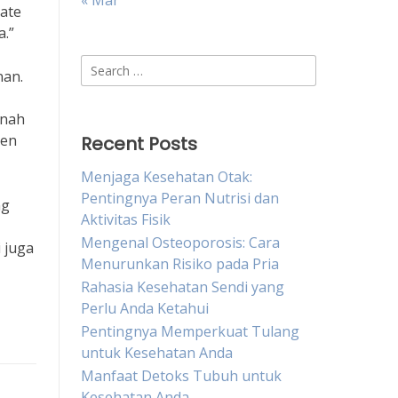
« Mar
rate
.”
Search
nan.
for:
rnah
ten
Recent Posts
Menjaga Kesehatan Otak:
Pentingnya Peran Nutrisi dan
ng
Aktivitas Fisik
Mengenal Osteoporosis: Cara
i juga
Menurunkan Risiko pada Pria
Rahasia Kesehatan Sendi yang
Perlu Anda Ketahui
Pentingnya Memperkuat Tulang
untuk Kesehatan Anda
Manfaat Detoks Tubuh untuk
Kesehatan Anda