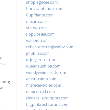
shoplegacee.com
bonvivantshop.com
CupPlante.com
mpzin.com
stcreal.com
PopUpFlea.com
valueml.com
rebeccatorresjewelry.com
jmpbliss.com
a
drjorgerico.com
sik,
queensushipa.com
wendyweimerdds.com
ameri-camp.com
ntang
hrsreceivables.com
ai
empconst1.com
cinderella-support.com
bigpinkrestaurant.com
,