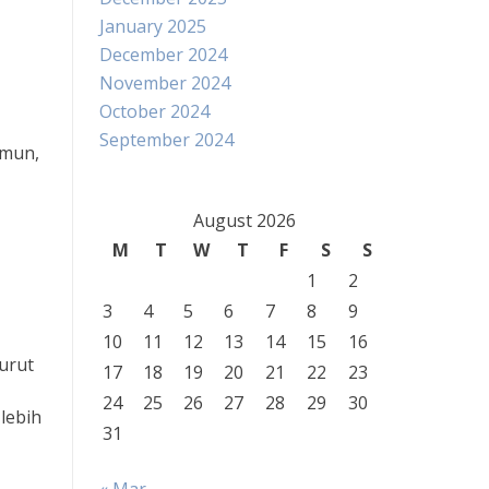
January 2025
December 2024
November 2024
October 2024
September 2024
amun,
August 2026
M
T
W
T
F
S
S
1
2
3
4
5
6
7
8
9
10
11
12
13
14
15
16
urut
17
18
19
20
21
22
23
24
25
26
27
28
29
30
lebih
31