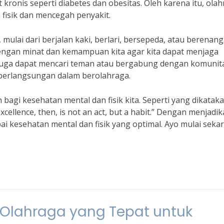
kronis seperti diabetes dan obesitas. Oleh karena itu, ola
fisik dan mencegah penyakit.
 mulai dari berjalan kaki, berlari, bersepeda, atau berenang
dengan minat dan kemampuan kita agar kita dapat menjaga
ta juga dapat mencari teman atau bergabung dengan komunit
berlangsungan dalam berolahraga.
 bagi kesehatan mental dan fisik kita. Seperti yang dikatak
xcellence, then, is not an act, but a habit.” Dengan menjadi
ai kesehatan mental dan fisik yang optimal. Ayo mulai seka
Olahraga yang Tepat untuk