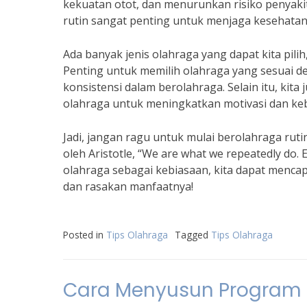
kekuatan otot, dan menurunkan risiko penyakit 
rutin sangat penting untuk menjaga kesehatan 
Ada banyak jenis olahraga yang dapat kita pilih,
Penting untuk memilih olahraga yang sesuai 
konsistensi dalam berolahraga. Selain itu, ki
olahraga untuk meningkatkan motivasi dan ke
Jadi, jangan ragu untuk mulai berolahraga rutin
oleh Aristotle, “We are what we repeatedly do. E
olahraga sebagai kebiasaan, kita dapat mencap
dan rasakan manfaatnya!
Posted in
Tips Olahraga
Tagged
Tips Olahraga
Cara Menyusun Program 