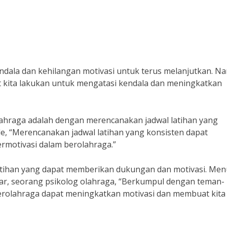
endala dan kehilangan motivasi untuk terus melanjutkan. N
t kita lakukan untuk mengatasi kendala dan meningkatkan
lahraga adalah dengan merencanakan jadwal latihan yang
le, “Merencanakan jadwal latihan yang konsisten dapat
ermotivasi dalam berolahraga.”
 latihan yang dapat memberikan dukungan dan motivasi. Men
egar, seorang psikolog olahraga, “Berkumpul dengan teman-
erolahraga dapat meningkatkan motivasi dan membuat kita 