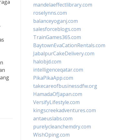
hraga
mandelaeffectlibrary.com
roselynns.com
balanceyoganj.com
.
salesforceblogs.com
TrainGames365.com
as
BaytownEvaCationRentals.com
JabalpurCakeDelivery.com
halobjd.com
an
intelligenceqatar.com
kan
rang
PikaPikaApp.com
takecareofbusinessdfw.org
HamadaOfJapan.com
VersifyLifestyle.com
kingscreekadventures.com
antaeuslabs.com
purelycleanchemdry.com
WishOping.com