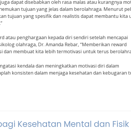
uga dapat disebabkan oleh rasa malas atau kurangnya mot
menemukan tujuan yang jelas dalam berolahraga. Menurut pel
kan tujuan yang spesifik dan realistis dapat membantu kita 
.”
rd atau penghargaan kepada diri sendiri setelah mencapai
sikolog olahraga, Dr. Amanda Rebar, “Memberikan reward
i dan membuat kita lebih termotivasi untuk terus berolahr
ngatasi kendala dan meningkatkan motivasi diri dalam
aplah konsisten dalam menjaga kesehatan dan kebugaran 
agi Kesehatan Mental dan Fisik