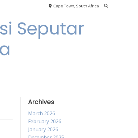
Cape Town, South Africa
si Seputar
ga
Archives
March 2026
February 2026
January 2026
December 2025