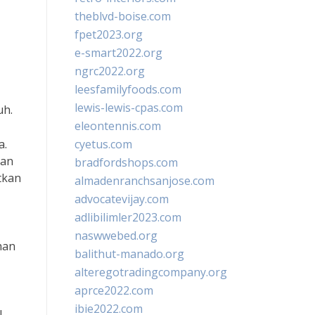
theblvd-boise.com
fpet2023.org
e-smart2022.org
ngrc2022.org
leesfamilyfoods.com
lewis-lewis-cpas.com
uh.
eleontennis.com
a.
cyetus.com
uan
bradfordshops.com
tkan
almadenranchsanjose.com
advocatevijay.com
adlibilimler2023.com
naswwebed.org
han
balithut-manado.org
alteregotradingcompany.org
aprce2022.com
ibie2022.com
l