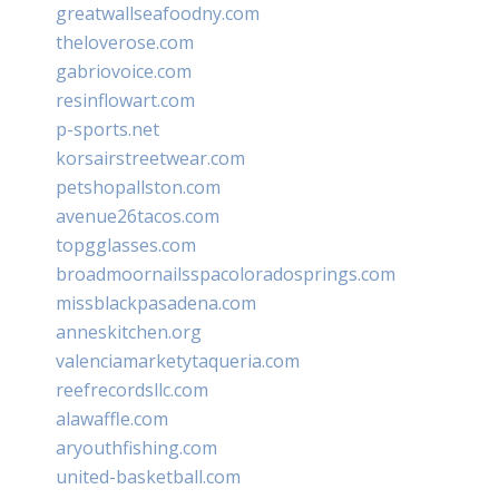
greatwallseafoodny.com
theloverose.com
gabriovoice.com
resinflowart.com
p-sports.net
korsairstreetwear.com
petshopallston.com
avenue26tacos.com
topgglasses.com
broadmoornailsspacoloradosprings.com
missblackpasadena.com
anneskitchen.org
valenciamarketytaqueria.com
reefrecordsllc.com
alawaffle.com
aryouthfishing.com
united-basketball.com