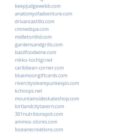
keepjudgewebb.com
anatomyofadventure.com
drivancastillo.com
cmmedspa.com
midletontkd.com
gardensandgrills.com
basilfoodwine.com
nikko-tochigi.net
caribbean-corner.com
bluemoongiftcards.com
rivercitysteampunkexpo.com
kchoops.net
mountainsideskateshop.com
kirtlandcitytavern.com
301nutritionspot.com
ammos-stores.com
loceanecreations.com