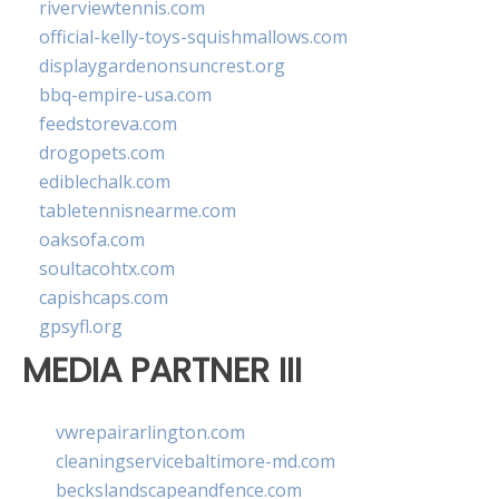
riverviewtennis.com
official-kelly-toys-squishmallows.com
displaygardenonsuncrest.org
bbq-empire-usa.com
feedstoreva.com
drogopets.com
ediblechalk.com
tabletennisnearme.com
oaksofa.com
soultacohtx.com
capishcaps.com
gpsyfl.org
MEDIA PARTNER III
vwrepairarlington.com
cleaningservicebaltimore-md.com
beckslandscapeandfence.com