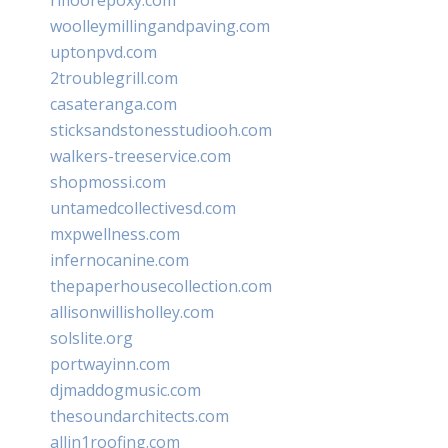
woolleymillingandpaving.com
uptonpvd.com
2troublegrill.com
casateranga.com
sticksandstonesstudiooh.com
walkers-treeservice.com
shopmossi.com
untamedcollectivesd.com
mxpwellness.com
infernocanine.com
thepaperhousecollection.com
allisonwillisholley.com
solslite.org
portwayinn.com
djmaddogmusic.com
thesoundarchitects.com
allin1roofing.com