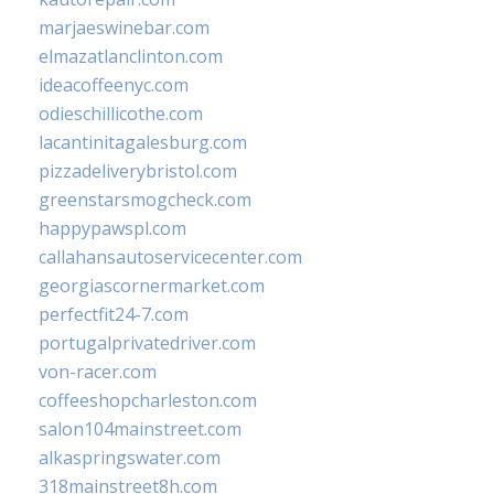
marjaeswinebar.com
elmazatlanclinton.com
ideacoffeenyc.com
odieschillicothe.com
lacantinitagalesburg.com
pizzadeliverybristol.com
greenstarsmogcheck.com
happypawspl.com
callahansautoservicecenter.com
georgiascornermarket.com
perfectfit24-7.com
portugalprivatedriver.com
von-racer.com
coffeeshopcharleston.com
salon104mainstreet.com
alkaspringswater.com
318mainstreet8h.com