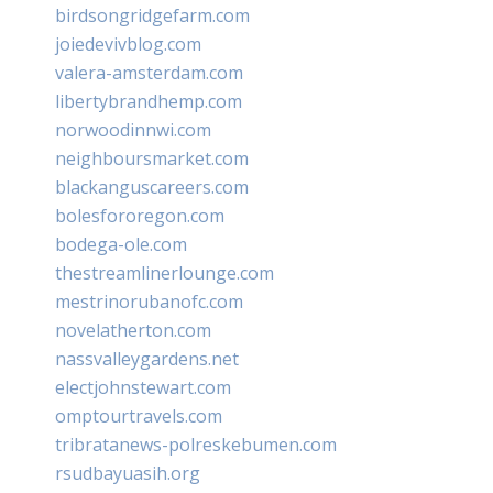
birdsongridgefarm.com
joiedevivblog.com
valera-amsterdam.com
libertybrandhemp.com
norwoodinnwi.com
neighboursmarket.com
blackanguscareers.com
bolesfororegon.com
bodega-ole.com
thestreamlinerlounge.com
mestrinorubanofc.com
novelatherton.com
nassvalleygardens.net
electjohnstewart.com
omptourtravels.com
tribratanews-polreskebumen.com
rsudbayuasih.org