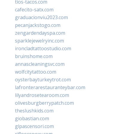
tios-tacos.com
cafecito-satx.com
graduacionviu2023.com
pecanjackstogo.com
zengardendayspa.com
sparklejewelryinc.com
ironcladtattoostudio.com
bruinshome.com
annascleaningsvc.com
wolfcitytattoo.com
oysterbayturkeytrot.com
lafronterarestauranteybar.com
lilyandrosetearoom.com
olivesburgberrypatch.com
theslushkids.com
giobastian.com
glpascensori.com
rifloorepoxy.com