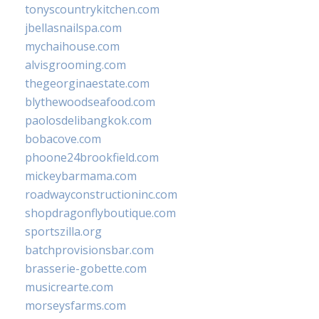
tonyscountrykitchen.com
jbellasnailspa.com
mychaihouse.com
alvisgrooming.com
thegeorginaestate.com
blythewoodseafood.com
paolosdelibangkok.com
bobacove.com
phoone24brookfield.com
mickeybarmama.com
roadwayconstructioninc.com
shopdragonflyboutique.com
sportszilla.org
batchprovisionsbar.com
brasserie-gobette.com
musicrearte.com
morseysfarms.com