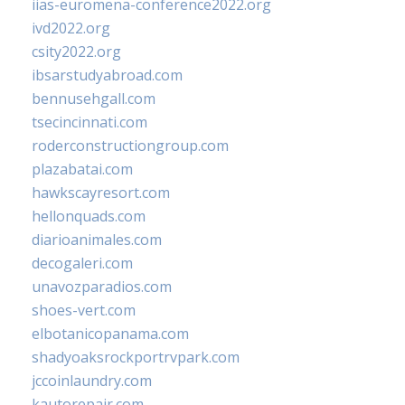
iias-euromena-conference2022.org
ivd2022.org
csity2022.org
ibsarstudyabroad.com
bennusehgall.com
tsecincinnati.com
roderconstructiongroup.com
plazabatai.com
hawkscayresort.com
hellonquads.com
diarioanimales.com
decogaleri.com
unavozparadios.com
shoes-vert.com
elbotanicopanama.com
shadyoaksrockportrvpark.com
jccoinlaundry.com
kautorepair.com