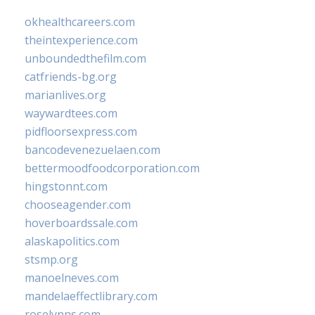
okhealthcareers.com
theintexperience.com
unboundedthefilm.com
catfriends-bg.org
marianlives.org
waywardtees.com
pidfloorsexpress.com
bancodevenezuelaen.com
bettermoodfoodcorporation.com
hingstonnt.com
chooseagender.com
hoverboardssale.com
alaskapolitics.com
stsmp.org
manoelneves.com
mandelaeffectlibrary.com
roselynns.com