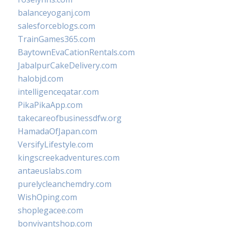
balanceyoganj.com
salesforceblogs.com
TrainGames365.com
BaytownEvaCationRentals.com
JabalpurCakeDelivery.com
halobjd.com
intelligenceqatar.com
PikaPikaApp.com
takecareofbusinessdfw.org
HamadaOfJapan.com
VersifyLifestyle.com
kingscreekadventures.com
antaeuslabs.com
purelycleanchemdry.com
WishOping.com
shoplegacee.com
bonvivantshop.com