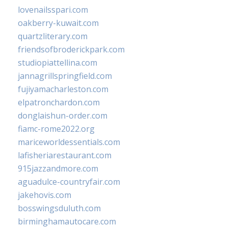
lovenailsspari.com
oakberry-kuwait.com
quartzliterary.com
friendsofbroderickpark.com
studiopiattellina.com
jannagrillspringfield.com
fujiyamacharleston.com
elpatronchardon.com
donglaishun-order.com
fiamc-rome2022.org
mariceworldessentials.com
lafisheriarestaurant.com
915jazzandmore.com
aguadulce-countryfair.com
jakehovis.com
bosswingsduluth.com
birminghamautocare.com