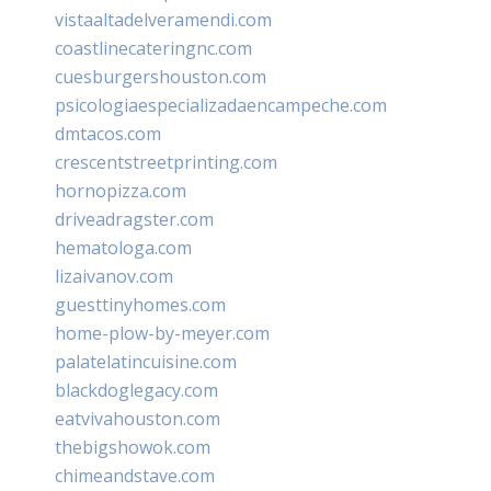
vistaaltadelveramendi.com
coastlinecateringnc.com
cuesburgershouston.com
psicologiaespecializadaencampeche.com
dmtacos.com
crescentstreetprinting.com
hornopizza.com
driveadragster.com
hematologa.com
lizaivanov.com
guesttinyhomes.com
home-plow-by-meyer.com
palatelatincuisine.com
blackdoglegacy.com
eatvivahouston.com
thebigshowok.com
chimeandstave.com