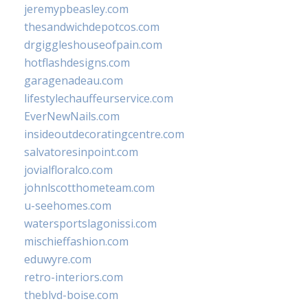
jeremypbeasley.com
thesandwichdepotcos.com
drgiggleshouseofpain.com
hotflashdesigns.com
garagenadeau.com
lifestylechauffeurservice.com
EverNewNails.com
insideoutdecoratingcentre.com
salvatoresinpoint.com
jovialfloralco.com
johnlscotthometeam.com
u-seehomes.com
watersportslagonissi.com
mischieffashion.com
eduwyre.com
retro-interiors.com
theblvd-boise.com