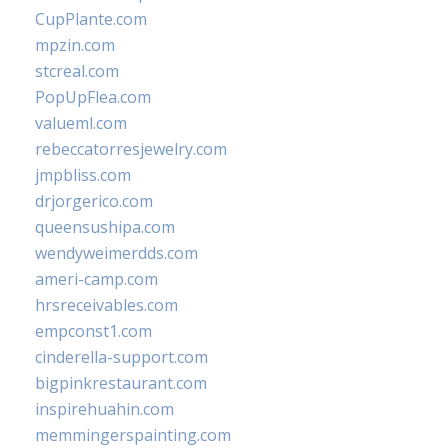
CupPlante.com
mpzin.com
stcreal.com
PopUpFlea.com
valueml.com
rebeccatorresjewelry.com
jmpbliss.com
drjorgerico.com
queensushipa.com
wendyweimerdds.com
ameri-camp.com
hrsreceivables.com
empconst1.com
cinderella-support.com
bigpinkrestaurant.com
inspirehuahin.com
memmingerspainting.com