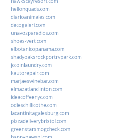
hawkscayresort.com
hellonquads.com
diarioanimales.com
decogaleri.com
unavozparadios.com
shoes-vert.com
elbotanicopanama.com
shadyoaksrockportrvpark.com
jccoinlaundry.com
kautorepair.com
marjaeswinebar.com
elmazatlanclinton.com
ideacoffeenyc.com
odieschillicothe.com
lacantinitagalesburg.com
pizzadeliverybristol.com
greenstarsmogcheck.com
happypawspl.com