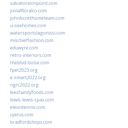
salvatoresinpoint.com
jovialfloralco.com
johnlscotthometeam.com
u-seehomes.com
watersportslagonissi.com
mischieffashion.com
eduwyre.com
retro-interiors.com
theblvd-boise.com
fpet2023.org
e-smart2022.org
ngrc2022.org
leesfamilyfoods.com
lewis-lewis-cpas.com
eleontennis.com
cyetus.com
bradfordshops.com