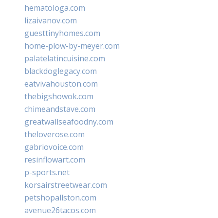
hematologa.com
lizaivanov.com
guesttinyhomes.com
home-plow-by-meyer.com
palatelatincuisine.com
blackdoglegacy.com
eatvivahouston.com
thebigshowok.com
chimeandstave.com
greatwallseafoodny.com
theloverose.com
gabriovoice.com
resinflowart.com
p-sports.net
korsairstreetwear.com
petshopallston.com
avenue26tacos.com