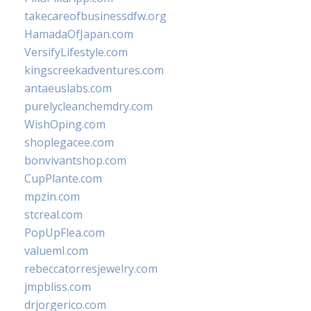
takecareofbusinessdfw.org
HamadaOfJapan.com
VersifyLifestyle.com
kingscreekadventures.com
antaeuslabs.com
purelycleanchemdry.com
WishOping.com
shoplegacee.com
bonvivantshop.com
CupPlante.com
mpzin.com
stcreal.com
PopUpFlea.com
valueml.com
rebeccatorresjewelry.com
jmpbliss.com
drjorgerico.com