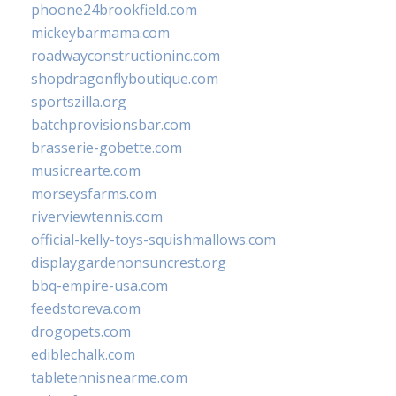
phoone24brookfield.com
mickeybarmama.com
roadwayconstructioninc.com
shopdragonflyboutique.com
sportszilla.org
batchprovisionsbar.com
brasserie-gobette.com
musicrearte.com
morseysfarms.com
riverviewtennis.com
official-kelly-toys-squishmallows.com
displaygardenonsuncrest.org
bbq-empire-usa.com
feedstoreva.com
drogopets.com
ediblechalk.com
tabletennisnearme.com