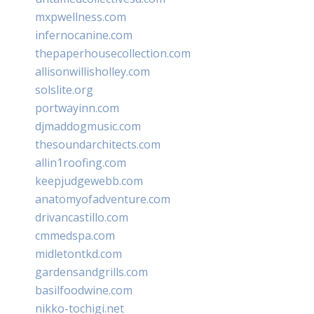
mxpwellness.com
infernocanine.com
thepaperhousecollection.com
allisonwillisholley.com
solslite.org
portwayinn.com
djmaddogmusic.com
thesoundarchitects.com
allin1roofing.com
keepjudgewebb.com
anatomyofadventure.com
drivancastillo.com
cmmedspa.com
midletontkd.com
gardensandgrills.com
basilfoodwine.com
nikko-tochigi.net