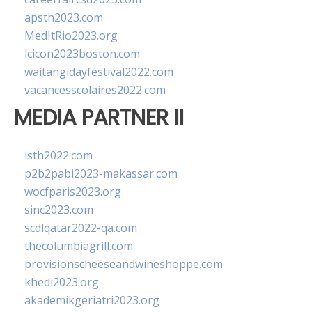
apsth2023.com
MedItRio2023.org
lcicon2023boston.com
waitangidayfestival2022.com
vacancesscolaires2022.com
MEDIA PARTNER II
isth2022.com
p2b2pabi2023-makassar.com
wocfparis2023.org
sinc2023.com
scdlqatar2022-qa.com
thecolumbiagrill.com
provisionscheeseandwineshoppe.com
khedi2023.org
akademikgeriatri2023.org