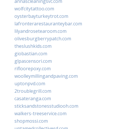
annascleaningsvc.com
wolfcitytattoo.com
oysterbayturkeytrot.com
lafronterarestauranteybar.com
lilyandrosetearoom.com
olivesburgberrypatch.com
theslushkids.com
giobastian.com
glpascensori.com
rifloorepoxy.com
woolleymillingandpaving.com
uptonpvd.com
2troublegrill.com
casateranga.com
sticksandstonesstudiooh.com
walkers-treeservice.com
shopmossi.com
untamedcollectivesd.com