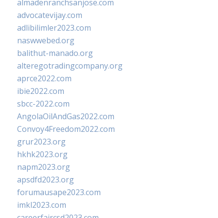
almadenranchsanjose.com
advocatevijay.com
adlibilimler2023.com
naswwebed.org
balithut-manado.org
alteregotradingcompany.org
aprce2022.com
ibie2022.com
sbcc-2022.com
AngolaOilAndGas2022.com
Convoy4Freedom2022.com
grur2023.org
hkhk2023.org
napm2023.org
apsdfd2023.org
forumausape2023.com
imkl2023.com
careerfaircsd2023.com