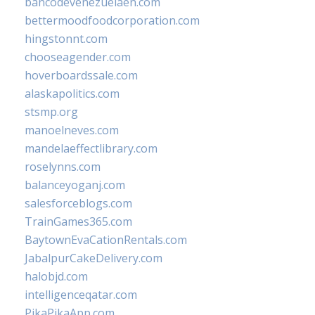
bancodevenezuelaen.com
bettermoodfoodcorporation.com
hingstonnt.com
chooseagender.com
hoverboardssale.com
alaskapolitics.com
stsmp.org
manoelneves.com
mandelaeffectlibrary.com
roselynns.com
balanceyoganj.com
salesforceblogs.com
TrainGames365.com
BaytownEvaCationRentals.com
JabalpurCakeDelivery.com
halobjd.com
intelligenceqatar.com
PikaPikaApp.com