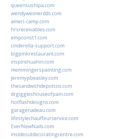
queensushipa.com
wendyweimerdds.com
ameri-camp.com
hrsreceivables.com
empconst1.com
cinderella-support.com
bigpinkrestaurant.com
inspirehuahin.com
memmingerspainting.com
jeremypbeasley.com
thesandwichdepotcos.com
drgiggleshouseofpain.com
hotflashdesigns.com
garagenadeau.com
lifestylechauffeurservice.com
EverNewNails.com
insideoutdecoratingcentre.com