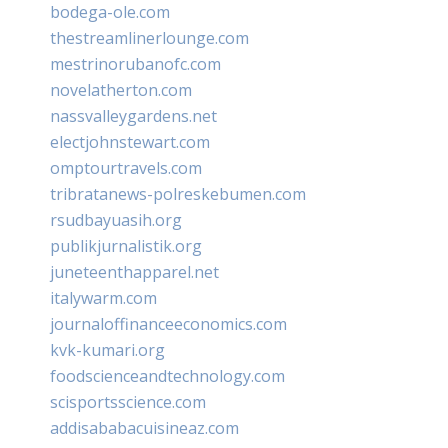
bodega-ole.com
thestreamlinerlounge.com
mestrinorubanofc.com
novelatherton.com
nassvalleygardens.net
electjohnstewart.com
omptourtravels.com
tribratanews-polreskebumen.com
rsudbayuasih.org
publikjurnalistik.org
juneteenthapparel.net
italywarm.com
journaloffinanceeconomics.com
kvk-kumari.org
foodscienceandtechnology.com
scisportsscience.com
addisababacuisineaz.com