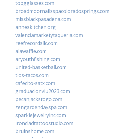
topgglasses.com
broadmoornailsspacoloradosprings.com
missblackpasadena.com
anneskitchen.org
valenciamarketytaqueria.com
reefrecordsllc.com
alawaffle.com
aryouthfishing.com
united-basketball.com
tios-tacos.com
cafecito-satx.com
graduacionviu2023.com
pecanjackstogo.com
zengardendayspa.com
sparklejewelryinc.com
ironcladtattoostudio.com
bruinshome.com