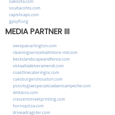
oaksofa.com
soultacohtx.com
capishcaps.com
gpsyfl.org
MEDIA PARTNER III
vwrepairarlington.com
cleaningservicebaltimore-md.com
beckslandscapeandfence.com
vistaaltadelveramendi.com
coastlinecateringnc.com
cuesburgershouston.com
psicologiaespecializadaencampeche.com
dmtacos.com
crescentstreetprinting.com
hornopizza.com
driveadragster.com