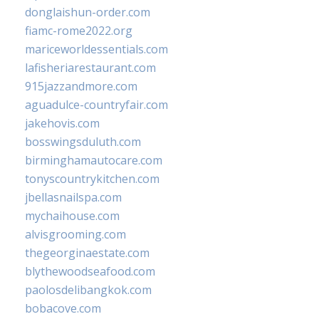
donglaishun-order.com
fiamc-rome2022.org
mariceworldessentials.com
lafisheriarestaurant.com
915jazzandmore.com
aguadulce-countryfair.com
jakehovis.com
bosswingsduluth.com
birminghamautocare.com
tonyscountrykitchen.com
jbellasnailspa.com
mychaihouse.com
alvisgrooming.com
thegeorginaestate.com
blythewoodseafood.com
paolosdelibangkok.com
bobacove.com