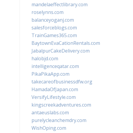
mandelaeffectlibrary.com
roselynns.com
balanceyoganj.com
salesforceblogs.com
TrainGames365.com
BaytownEvaCationRentals.com
JabalpurCakeDelivery.com
halobjd.com
intelligenceqatar.com
PikaPikaApp.com
takecareofbusinessdfw.org
HamadaOfJapan.com
VersifyLifestyle.com
kingscreekadventures.com
antaeuslabs.com
purelycleanchemdry.com
WishOping.com