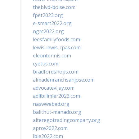
theblvd-boise.com
fpet2023.org
e-smart2022.org
ngrc2022.org
leesfamilyfoods.com
lewis-lewis-cpas.com
eleontennis.com
cyetus.com
bradfordshops.com
almadenranchsanjose.com
advocatevijay.com
adlibilimler2023.com
naswwebed.org
balithut-manado.org
alteregotradingcompany.org
aprce2022.com
ibie2022.com