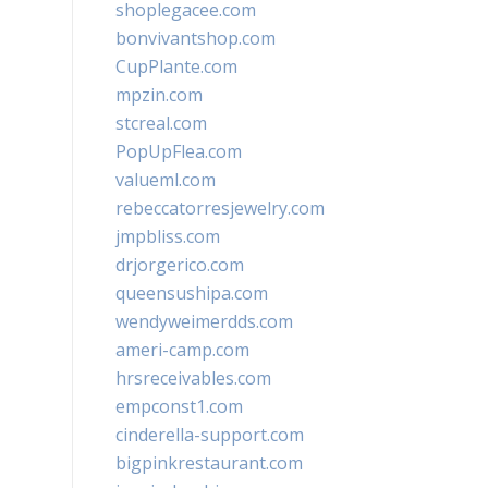
shoplegacee.com
bonvivantshop.com
CupPlante.com
mpzin.com
stcreal.com
PopUpFlea.com
valueml.com
rebeccatorresjewelry.com
jmpbliss.com
drjorgerico.com
queensushipa.com
wendyweimerdds.com
ameri-camp.com
hrsreceivables.com
empconst1.com
cinderella-support.com
bigpinkrestaurant.com