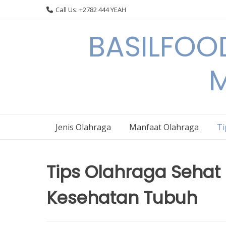
Skip
Call Us: +2782 444 YEAH
to
content
BASILFOOD
M
Jenis Olahraga
Manfaat Olahraga
Ti
Tips Olahraga Sehat
Kesehatan Tubuh