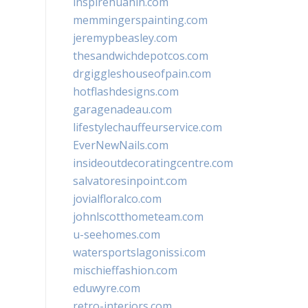
inspirehuahin.com
memmingerspainting.com
jeremypbeasley.com
thesandwichdepotcos.com
drgiggleshouseofpain.com
hotflashdesigns.com
garagenadeau.com
lifestylechauffeurservice.com
EverNewNails.com
insideoutdecoratingcentre.com
salvatoresinpoint.com
jovialfloralco.com
johnlscotthometeam.com
u-seehomes.com
watersportslagonissi.com
mischieffashion.com
eduwyre.com
retro-interiors.com