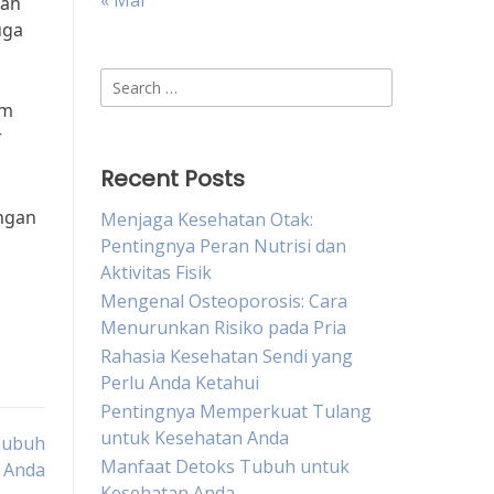
« Mar
rah
uga
Search
for:
am
r
Recent Posts
engan
Menjaga Kesehatan Otak:
Pentingnya Peran Nutrisi dan
Aktivitas Fisik
Mengenal Osteoporosis: Cara
Menurunkan Risiko pada Pria
Rahasia Kesehatan Sendi yang
Perlu Anda Ketahui
Pentingnya Memperkuat Tulang
untuk Kesehatan Anda
Tubuh
Manfaat Detoks Tubuh untuk
Anda
Kesehatan Anda