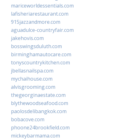
mariceworldessentials.com
lafisheriarestaurant.com
915jazzandmore.com
aguadulce-countryfair.com
jakehovis.com
bosswingsduluth.com
birminghamautocare.com
tonyscountrykitchen.com
jbellasnailspa.com
mychaihouse.com
alvisgrooming.com
thegeorginaestate.com
blythewoodseafood.com
paolosdelibangkok.com
bobacove.com
phoone24brookfield.com
mickeybarmama.com