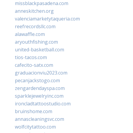
missblackpasadena.com
anneskitchen.org
valenciamarketytaqueria.com
reefrecordsllc.com
alawaffle.com
aryouthfishing.com
united-basketball.com
tios-tacos.com
cafecito-satx.com
graduacionviu2023.com
pecanjackstogo.com
zengardendayspa.com
sparklejewelryinc.com
ironcladtattoostudio.com
bruinshome.com
annascleaningsvc.com
wolfcitytattoo.com