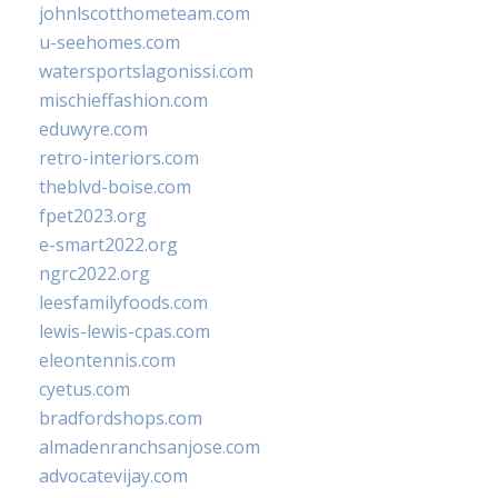
johnlscotthometeam.com
u-seehomes.com
watersportslagonissi.com
mischieffashion.com
eduwyre.com
retro-interiors.com
theblvd-boise.com
fpet2023.org
e-smart2022.org
ngrc2022.org
leesfamilyfoods.com
lewis-lewis-cpas.com
eleontennis.com
cyetus.com
bradfordshops.com
almadenranchsanjose.com
advocatevijay.com