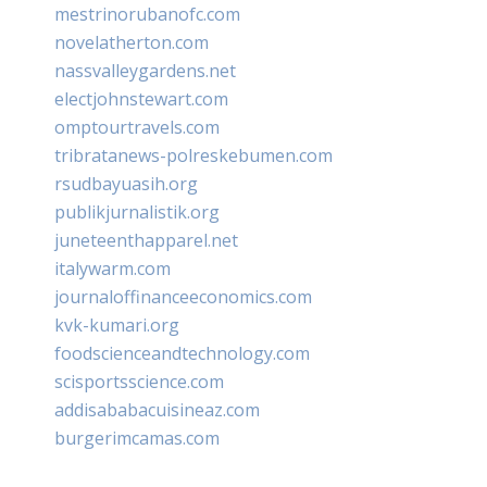
mestrinorubanofc.com
novelatherton.com
nassvalleygardens.net
electjohnstewart.com
omptourtravels.com
tribratanews-polreskebumen.com
rsudbayuasih.org
publikjurnalistik.org
juneteenthapparel.net
italywarm.com
journaloffinanceeconomics.com
kvk-kumari.org
foodscienceandtechnology.com
scisportsscience.com
addisababacuisineaz.com
burgerimcamas.com