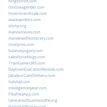
hingstonnt.com
chooseagender.com
hoverboardssale.com
alaskapolitics.com
stsmp.org
manoelneves.com
mandelaeffectlibrary.com
roselynns.com
balanceyoganj.com
salesforceblogs.com
TrainGames365.com
BaytownEvaCationRentals.com
JabalpurCakeDelivery.com
halobjd.com
intelligenceqatar.com
PikaPikaApp.com
takecareofbusinessdfw.org
HamadaOfJapan.com