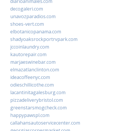
diarioanimales.com
decogaleri.com
unavozparadios.com
shoes-vert.com
elbotanicopanama.com
shadyoaksrockportrvpark.com
jccoinlaundry.com
kautorepair.com
marjaeswinebar.com
elmazatlanclinton.com
ideacoffeenyc.com
odieschillicothe.com
lacantinitagalesburg.com
pizzadeliverybristol.com
greenstarsmogcheck.com
happypawspl.com
callahansautoservicecenter.com
georgiascornermarket.com