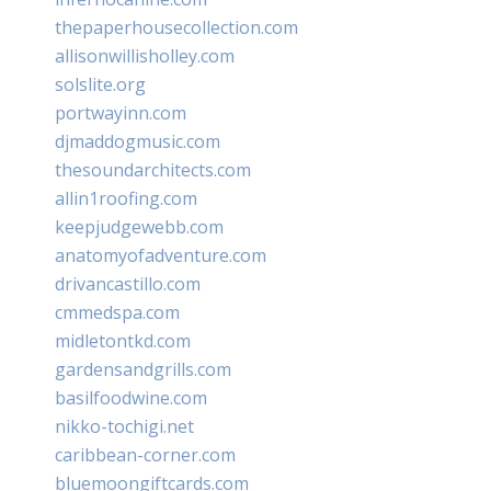
thepaperhousecollection.com
allisonwillisholley.com
solslite.org
portwayinn.com
djmaddogmusic.com
thesoundarchitects.com
allin1roofing.com
keepjudgewebb.com
anatomyofadventure.com
drivancastillo.com
cmmedspa.com
midletontkd.com
gardensandgrills.com
basilfoodwine.com
nikko-tochigi.net
caribbean-corner.com
bluemoongiftcards.com