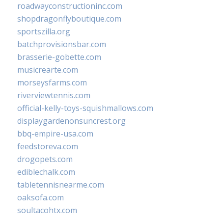
roadwayconstructioninc.com
shopdragonflyboutique.com
sportszilla.org
batchprovisionsbar.com
brasserie-gobette.com
musicrearte.com
morseysfarms.com
riverviewtennis.com
official-kelly-toys-squishmallows.com
displaygardenonsuncrest.org
bbq-empire-usa.com
feedstoreva.com
drogopets.com
ediblechalk.com
tabletennisnearme.com
oaksofa.com
soultacohtx.com