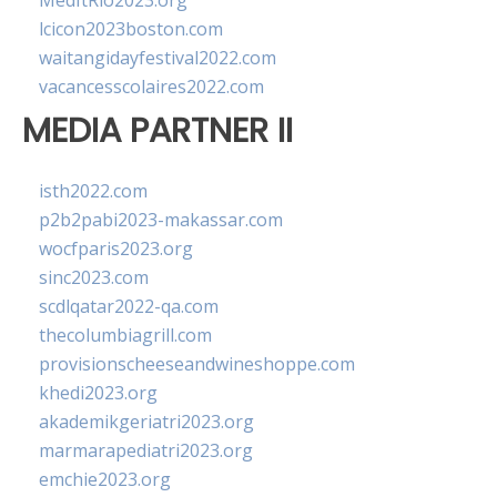
MedItRio2023.org
lcicon2023boston.com
waitangidayfestival2022.com
vacancesscolaires2022.com
MEDIA PARTNER II
isth2022.com
p2b2pabi2023-makassar.com
wocfparis2023.org
sinc2023.com
scdlqatar2022-qa.com
thecolumbiagrill.com
provisionscheeseandwineshoppe.com
khedi2023.org
akademikgeriatri2023.org
marmarapediatri2023.org
emchie2023.org