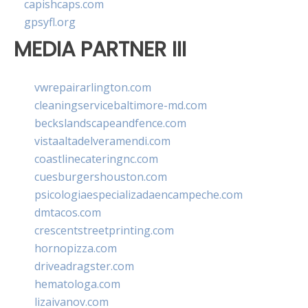
capishcaps.com
gpsyfl.org
MEDIA PARTNER III
vwrepairarlington.com
cleaningservicebaltimore-md.com
beckslandscapeandfence.com
vistaaltadelveramendi.com
coastlinecateringnc.com
cuesburgershouston.com
psicologiaespecializadaencampeche.com
dmtacos.com
crescentstreetprinting.com
hornopizza.com
driveadragster.com
hematologa.com
lizaivanov.com