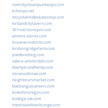
rivercitysteampunkexpo.com
kchoops.net
mountainsideskateshop.com
kirtlandcitytavern.com
301nutritionspot.com
ammos-stores.com
loceanecreations.com
birdsongridgefarm.com
joiedevivblog.com
valera-amsterdam.com
libertybrandhemp.com
norwoodinnwi.com
neighboursmarket.com
blackanguscareers.com
bolesfororegon.com
bodega-ole.com
thestreamlinerlounge.com