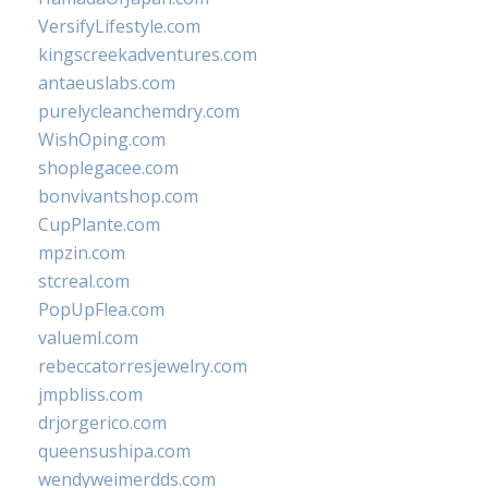
VersifyLifestyle.com
kingscreekadventures.com
antaeuslabs.com
purelycleanchemdry.com
WishOping.com
shoplegacee.com
bonvivantshop.com
CupPlante.com
mpzin.com
stcreal.com
PopUpFlea.com
valueml.com
rebeccatorresjewelry.com
jmpbliss.com
drjorgerico.com
queensushipa.com
wendyweimerdds.com