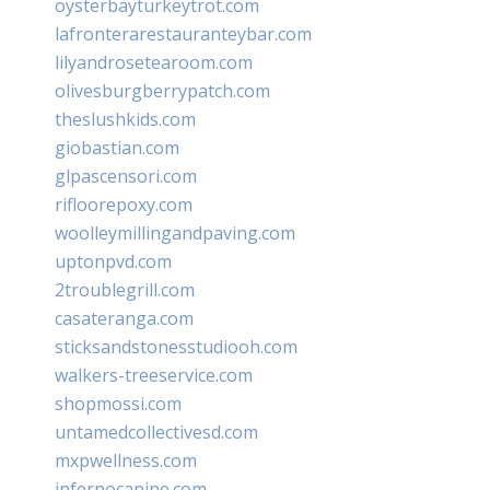
oysterbayturkeytrot.com
lafronterarestauranteybar.com
lilyandrosetearoom.com
olivesburgberrypatch.com
theslushkids.com
giobastian.com
glpascensori.com
rifloorepoxy.com
woolleymillingandpaving.com
uptonpvd.com
2troublegrill.com
casateranga.com
sticksandstonesstudiooh.com
walkers-treeservice.com
shopmossi.com
untamedcollectivesd.com
mxpwellness.com
infernocanine.com