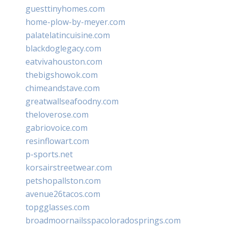
guesttinyhomes.com
home-plow-by-meyer.com
palatelatincuisine.com
blackdoglegacy.com
eatvivahouston.com
thebigshowok.com
chimeandstave.com
greatwallseafoodny.com
theloverose.com
gabriovoice.com
resinflowart.com
p-sports.net
korsairstreetwear.com
petshopallston.com
avenue26tacos.com
topgglasses.com
broadmoornailsspacoloradosprings.com