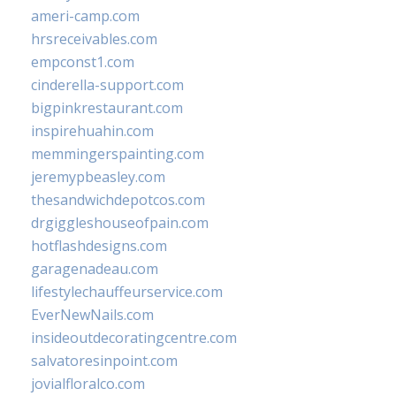
ameri-camp.com
hrsreceivables.com
empconst1.com
cinderella-support.com
bigpinkrestaurant.com
inspirehuahin.com
memmingerspainting.com
jeremypbeasley.com
thesandwichdepotcos.com
drgiggleshouseofpain.com
hotflashdesigns.com
garagenadeau.com
lifestylechauffeurservice.com
EverNewNails.com
insideoutdecoratingcentre.com
salvatoresinpoint.com
jovialfloralco.com