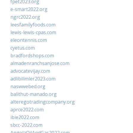
fpet2023.org
e-smart2022.org
ngrc2022.org
leesfamilyfoods.com
lewis-lewis-cpas.com
eleontennis.com
cyetus.com
bradfordshops.com
almadenranchsanjose.com
advocatevijay.com
adlibilimler2023.com
naswwebed.org
balithut-manado.org
alteregotradingcompany.org
aprce2022.com
ibie2022.com
sbcc-2022.com
AngolaOilAndGas2022.com