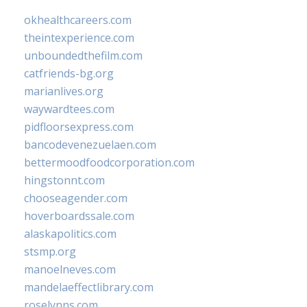
okhealthcareers.com
theintexperience.com
unboundedthefilm.com
catfriends-bg.org
marianlives.org
waywardtees.com
pidfloorsexpress.com
bancodevenezuelaen.com
bettermoodfoodcorporation.com
hingstonnt.com
chooseagender.com
hoverboardssale.com
alaskapolitics.com
stsmp.org
manoelneves.com
mandelaeffectlibrary.com
roselynns.com