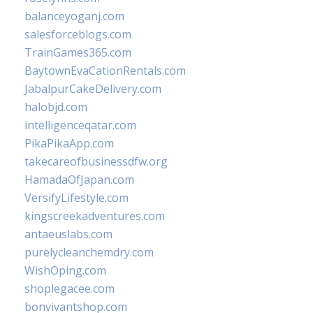
balanceyoganj.com
salesforceblogs.com
TrainGames365.com
BaytownEvaCationRentals.com
JabalpurCakeDelivery.com
halobjd.com
intelligenceqatar.com
PikaPikaApp.com
takecareofbusinessdfw.org
HamadaOfJapan.com
VersifyLifestyle.com
kingscreekadventures.com
antaeuslabs.com
purelycleanchemdry.com
WishOping.com
shoplegacee.com
bonvivantshop.com