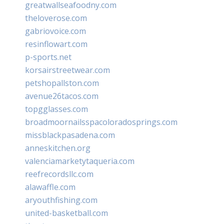
greatwallseafoodny.com
theloverose.com
gabriovoice.com
resinflowart.com
p-sports.net
korsairstreetwear.com
petshopallston.com
avenue26tacos.com
topgglasses.com
broadmoornailsspacoloradosprings.com
missblackpasadena.com
anneskitchen.org
valenciamarketytaqueria.com
reefrecordsllc.com
alawaffle.com
aryouthfishing.com
united-basketball.com