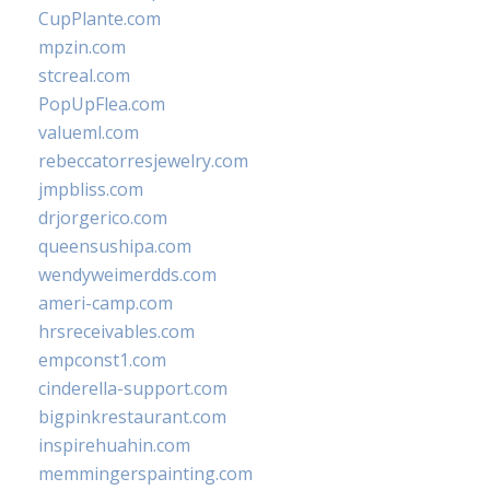
CupPlante.com
mpzin.com
stcreal.com
PopUpFlea.com
valueml.com
rebeccatorresjewelry.com
jmpbliss.com
drjorgerico.com
queensushipa.com
wendyweimerdds.com
ameri-camp.com
hrsreceivables.com
empconst1.com
cinderella-support.com
bigpinkrestaurant.com
inspirehuahin.com
memmingerspainting.com