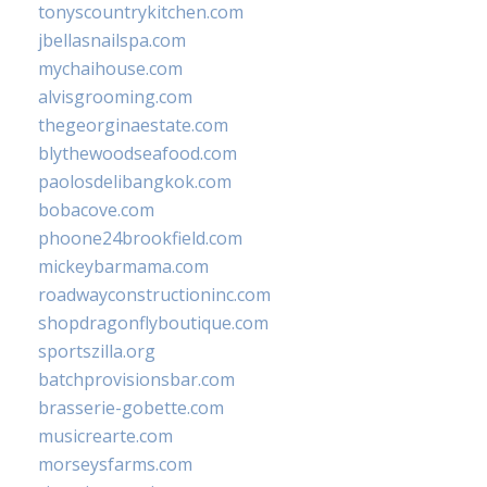
tonyscountrykitchen.com
jbellasnailspa.com
mychaihouse.com
alvisgrooming.com
thegeorginaestate.com
blythewoodseafood.com
paolosdelibangkok.com
bobacove.com
phoone24brookfield.com
mickeybarmama.com
roadwayconstructioninc.com
shopdragonflyboutique.com
sportszilla.org
batchprovisionsbar.com
brasserie-gobette.com
musicrearte.com
morseysfarms.com