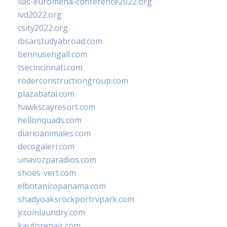
iias-euromena-conference2022.org
ivd2022.org
csity2022.org
ibsarstudyabroad.com
bennusehgall.com
tsecincinnati.com
roderconstructiongroup.com
plazabatai.com
hawkscayresort.com
hellonquads.com
diarioanimales.com
decogaleri.com
unavozparadios.com
shoes-vert.com
elbotanicopanama.com
shadyoaksrockportrvpark.com
jccoinlaundry.com
kautorepair.com