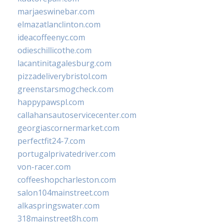
marjaeswinebar.com
elmazatlanclinton.com
ideacoffeenyc.com
odieschillicothe.com
lacantinitagalesburg.com
pizzadeliverybristol.com
greenstarsmogcheck.com
happypawspl.com
callahansautoservicecenter.com
georgiascornermarket.com
perfectfit24-7.com
portugalprivatedriver.com
von-racer.com
coffeeshopcharleston.com
salon104mainstreet.com
alkaspringswater.com
318mainstreet8h.com