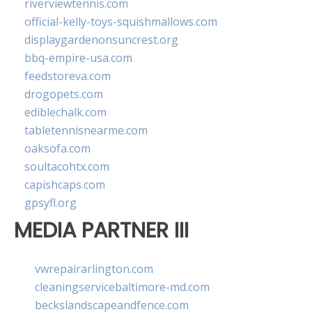
riverviewtennis.com
official-kelly-toys-squishmallows.com
displaygardenonsuncrest.org
bbq-empire-usa.com
feedstoreva.com
drogopets.com
ediblechalk.com
tabletennisnearme.com
oaksofa.com
soultacohtx.com
capishcaps.com
gpsyfl.org
MEDIA PARTNER III
vwrepairarlington.com
cleaningservicebaltimore-md.com
beckslandscapeandfence.com