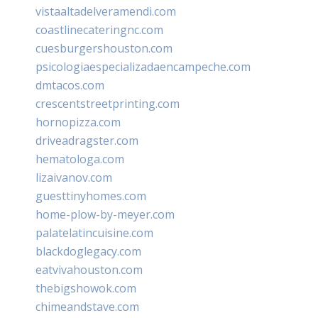
vistaaltadelveramendi.com
coastlinecateringnc.com
cuesburgershouston.com
psicologiaespecializadaencampeche.com
dmtacos.com
crescentstreetprinting.com
hornopizza.com
driveadragster.com
hematologa.com
lizaivanov.com
guesttinyhomes.com
home-plow-by-meyer.com
palatelatincuisine.com
blackdoglegacy.com
eatvivahouston.com
thebigshowok.com
chimeandstave.com