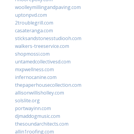
woolleymillingandpaving.com
uptonpvd.com
2troublegrill.com
casateranga.com
sticksandstonesstudiooh.com
walkers-treeservice.com
shopmossi.com
untamedcollectivesd.com
mxpwellness.com
infernocanine.com
thepaperhousecollection.com
allisonwillisholley.com
solslite.org
portwayinn.com
djmaddogmusic.com
thesoundarchitects.com
allin1roofing.com