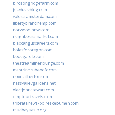
birdsongridgefarm.com
joiedevivblog.com
valera-amsterdam.com
libertybrandhemp.com
norwoodinnwi.com
neighboursmarket.com
blackanguscareers.com
bolesfororegon.com
bodega-ole.com
thestreamlinerlounge.com
mestrinorubanofc.com
novelatherton.com
nassvalleygardens.net
electjohnstewart.com
omptourtravels.com
tribratanews-polreskebumen.com
rsudbayuasih.org