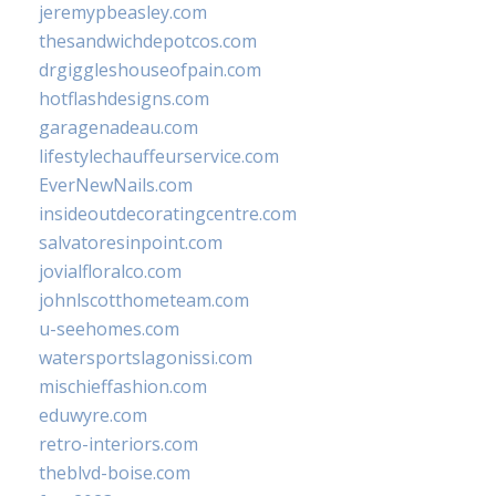
jeremypbeasley.com
thesandwichdepotcos.com
drgiggleshouseofpain.com
hotflashdesigns.com
garagenadeau.com
lifestylechauffeurservice.com
EverNewNails.com
insideoutdecoratingcentre.com
salvatoresinpoint.com
jovialfloralco.com
johnlscotthometeam.com
u-seehomes.com
watersportslagonissi.com
mischieffashion.com
eduwyre.com
retro-interiors.com
theblvd-boise.com