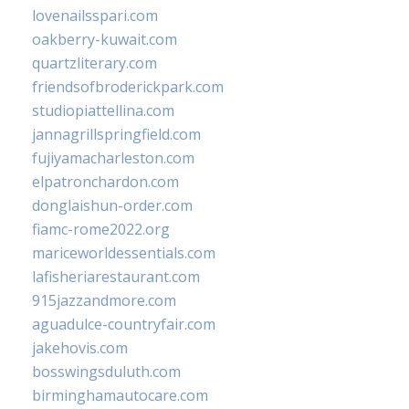
lovenailsspari.com
oakberry-kuwait.com
quartzliterary.com
friendsofbroderickpark.com
studiopiattellina.com
jannagrillspringfield.com
fujiyamacharleston.com
elpatronchardon.com
donglaishun-order.com
fiamc-rome2022.org
mariceworldessentials.com
lafisheriarestaurant.com
915jazzandmore.com
aguadulce-countryfair.com
jakehovis.com
bosswingsduluth.com
birminghamautocare.com