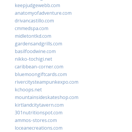
keepjudgewebb.com
anatomyofadventure.com
drivancastillo.com
cmmedspa.com
midletontkd.com
gardensandgrills.com
basilfoodwine.com
nikko-tochigi.net
caribbean-corner.com
bluemoongiftcards.com
rivercitysteampunkexpo.com
kchoops.net
mountainsideskateshop.com
kirtlandcitytavern.com
301nutritionspot.com
ammos-stores.com
loceanecreations.com