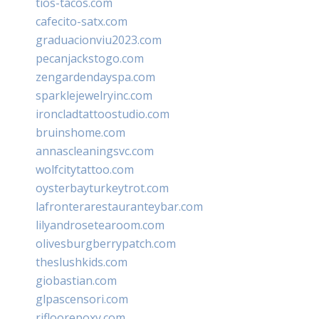
tios-tacos.com
cafecito-satx.com
graduacionviu2023.com
pecanjackstogo.com
zengardendayspa.com
sparklejewelryinc.com
ironcladtattoostudio.com
bruinshome.com
annascleaningsvc.com
wolfcitytattoo.com
oysterbayturkeytrot.com
lafronterarestauranteybar.com
lilyandrosetearoom.com
olivesburgberrypatch.com
theslushkids.com
giobastian.com
glpascensori.com
rifloorepoxy.com