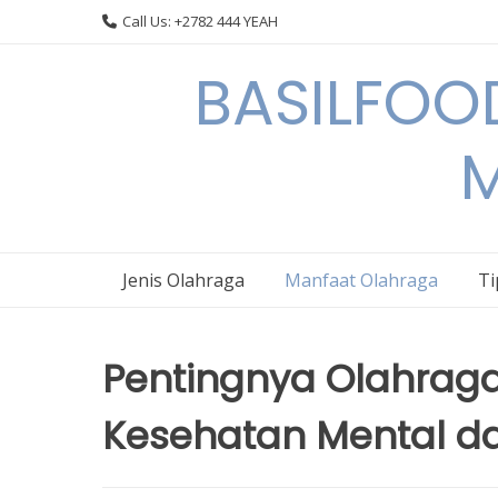
Skip
Call Us: +2782 444 YEAH
to
content
BASILFOOD
M
Jenis Olahraga
Manfaat Olahraga
Ti
Pentingnya Olahrag
Kesehatan Mental da