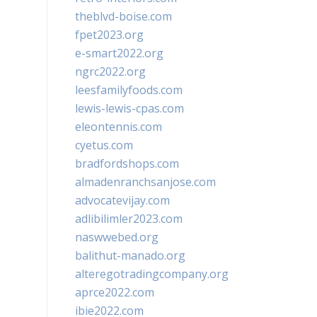
theblvd-boise.com
fpet2023.org
e-smart2022.org
ngrc2022.org
leesfamilyfoods.com
lewis-lewis-cpas.com
eleontennis.com
cyetus.com
bradfordshops.com
almadenranchsanjose.com
advocatevijay.com
adlibilimler2023.com
naswwebed.org
balithut-manado.org
alteregotradingcompany.org
aprce2022.com
ibie2022.com