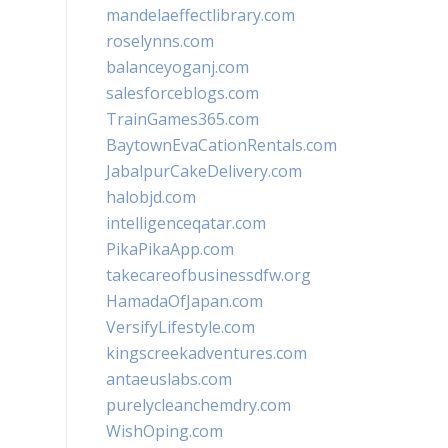
mandelaeffectlibrary.com
roselynns.com
balanceyoganj.com
salesforceblogs.com
TrainGames365.com
BaytownEvaCationRentals.com
JabalpurCakeDelivery.com
halobjd.com
intelligenceqatar.com
PikaPikaApp.com
takecareofbusinessdfw.org
HamadaOfJapan.com
VersifyLifestyle.com
kingscreekadventures.com
antaeuslabs.com
purelycleanchemdry.com
WishOping.com