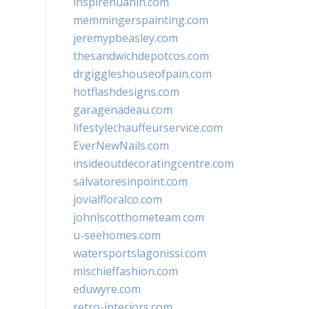
inspirehuahin.com
memmingerspainting.com
jeremypbeasley.com
thesandwichdepotcos.com
drgiggleshouseofpain.com
hotflashdesigns.com
garagenadeau.com
lifestylechauffeurservice.com
EverNewNails.com
insideoutdecoratingcentre.com
salvatoresinpoint.com
jovialfloralco.com
johnlscotthometeam.com
u-seehomes.com
watersportslagonissi.com
mischieffashion.com
eduwyre.com
retro-interiors.com