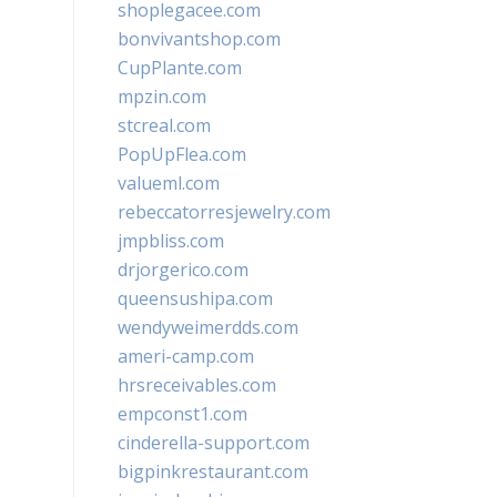
shoplegacee.com
bonvivantshop.com
CupPlante.com
mpzin.com
stcreal.com
PopUpFlea.com
valueml.com
rebeccatorresjewelry.com
jmpbliss.com
drjorgerico.com
queensushipa.com
wendyweimerdds.com
ameri-camp.com
hrsreceivables.com
empconst1.com
cinderella-support.com
bigpinkrestaurant.com