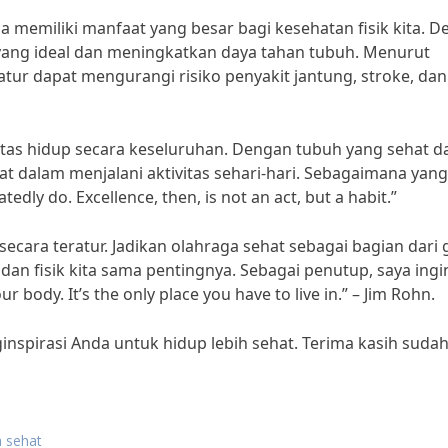
a memiliki manfaat yang besar bagi kesehatan fisik kita. 
 yang ideal dan meningkatkan daya tahan tubuh. Menurut
atur dapat mengurangi risiko penyakit jantung, stroke, dan
itas hidup secara keseluruhan. Dengan tubuh yang sehat d
gat dalam menjalani aktivitas sehari-hari. Sebagaimana yang
edly do. Excellence, then, is not an act, but a habit.”
 secara teratur. Jadikan olahraga sehat sebagai bagian dari 
an fisik kita sama pentingnya. Sebagai penutup, saya ingi
body. It’s the only place you have to live in.” – Jim Rohn.
nspirasi Anda untuk hidup lebih sehat. Terima kasih suda
 sehat