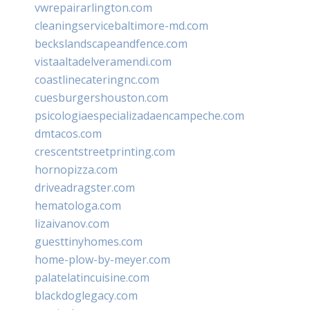
vwrepairarlington.com
cleaningservicebaltimore-md.com
beckslandscapeandfence.com
vistaaltadelveramendi.com
coastlinecateringnc.com
cuesburgershouston.com
psicologiaespecializadaencampeche.com
dmtacos.com
crescentstreetprinting.com
hornopizza.com
driveadragster.com
hematologa.com
lizaivanov.com
guesttinyhomes.com
home-plow-by-meyer.com
palatelatincuisine.com
blackdoglegacy.com