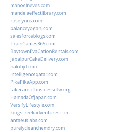
manoelneves.com
mandelaeffectlibrary.com
roselynns.com
balanceyoganj.com
salesforceblogs.com
TrainGames365.com
BaytownEvaCationRentals.com
JabalpurCakeDelivery.com
halobjd.com
intelligenceqatar.com
PikaPikaApp.com
takecareofbusinessdfw.org
HamadaOfJapan.com
VersifyLifestyle.com
kingscreekadventures.com
antaeuslabs.com
purelycleanchemdry.com