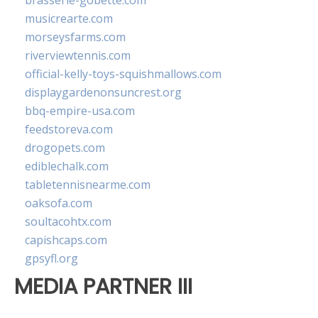
brasserie-gobette.com
musicrearte.com
morseysfarms.com
riverviewtennis.com
official-kelly-toys-squishmallows.com
displaygardenonsuncrest.org
bbq-empire-usa.com
feedstoreva.com
drogopets.com
ediblechalk.com
tabletennisnearme.com
oaksofa.com
soultacohtx.com
capishcaps.com
gpsyfl.org
MEDIA PARTNER III