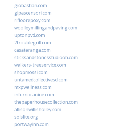
giobastian.com
glpascensori.com
rifloorepoxy.com
woolleymillingandpaving.com
uptonpvd.com
2troublegrill.com
casateranga.com
sticksandstonesstudiooh.com
walkers-treeservice.com
shopmossi.com
untamedcollectivesd.com
mxpwellness.com
infernocanine.com
thepaperhousecollection.com
allisonwillisholley.com
solslite.org
portwayinn.com