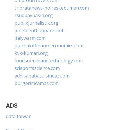
omptourtravels.com
tribratanews-polreskebumen.com
rsudbayuasih.org
publikjurnalistik.org
juneteenthapparel.net
italywarm.com
journaloffinanceeconomics.com
kvk-kumari.org
foodscienceandtechnology.com
scisportsscience.com
addisababacuisineaz.com
burgerimcamas.com
ADS
data taiwan