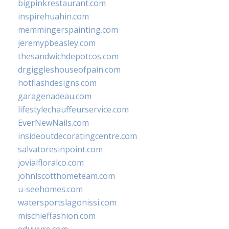
bigpinkrestaurant.com
inspirehuahin.com
memmingerspainting.com
jeremypbeasley.com
thesandwichdepotcos.com
drgiggleshouseofpain.com
hotflashdesigns.com
garagenadeau.com
lifestylechauffeurservice.com
EverNewNails.com
insideoutdecoratingcentre.com
salvatoresinpoint.com
jovialfloralco.com
johnlscotthometeam.com
u-seehomes.com
watersportslagonissi.com
mischieffashion.com