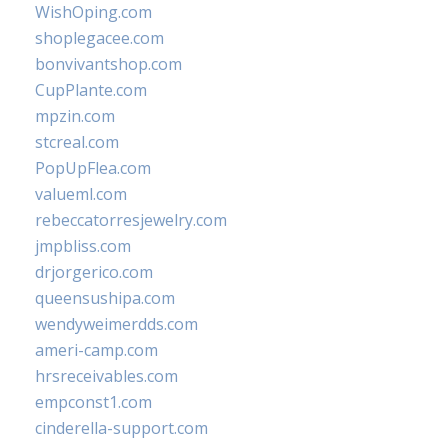
WishOping.com
shoplegacee.com
bonvivantshop.com
CupPlante.com
mpzin.com
stcreal.com
PopUpFlea.com
valueml.com
rebeccatorresjewelry.com
jmpbliss.com
drjorgerico.com
queensushipa.com
wendyweimerdds.com
ameri-camp.com
hrsreceivables.com
empconst1.com
cinderella-support.com