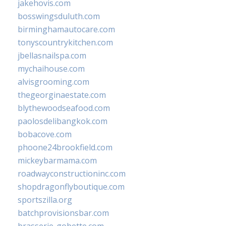
jakehovis.com
bosswingsduluth.com
birminghamautocare.com
tonyscountrykitchen.com
jbellasnailspa.com
mychaihouse.com
alvisgrooming.com
thegeorginaestate.com
blythewoodseafood.com
paolosdelibangkok.com
bobacove.com
phoone24brookfield.com
mickeybarmama.com
roadwayconstructioninc.com
shopdragonflyboutique.com
sportszilla.org
batchprovisionsbar.com