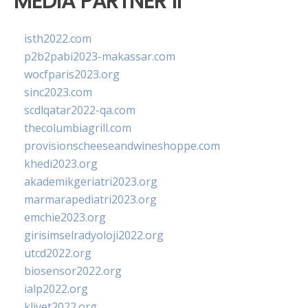
MEDIA PARTNER II
isth2022.com
p2b2pabi2023-makassar.com
wocfparis2023.org
sinc2023.com
scdlqatar2022-qa.com
thecolumbiagrill.com
provisionscheeseandwineshoppe.com
khedi2023.org
akademikgeriatri2023.org
marmarapediatri2023.org
emchie2023.org
girisimselradyoloji2022.org
utcd2022.org
biosensor2022.org
ialp2022.org
klivet2022.org