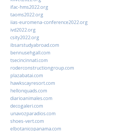
ifac-hms2022.org
taoms2022.org
iias-euromena-conference2022.org
ivd2022.org
csity2022.org
ibsarstudyabroad.com
bennusehgall.com
tsecincinnati.com
roderconstructiongroup.com
plazabatai.com
hawkscayresort.com
hellonquads.com
diarioanimales.com
decogaleri.com
unavozparadios.com
shoes-vert.com
elbotanicopanama.com