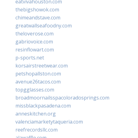
eatvivahouston.com
thebigshowok.com
chimeandstave.com
greatwallseafoodny.com
theloverose.com
gabriovoice.com
resinflowart.com
p-sports.net
korsairstreetwear.com
petshopallston.com
avenue26tacos.com
topgglasses.com
broadmoornailsspacoloradosprings.com
missblackpasadena.com
anneskitchen.org
valenciamarketytaqueria.com
reefrecordsllc.com
alawaffle.com