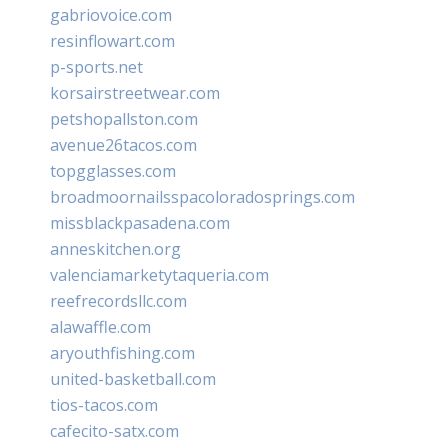
gabriovoice.com
resinflowart.com
p-sports.net
korsairstreetwear.com
petshopallston.com
avenue26tacos.com
topgglasses.com
broadmoornailsspacoloradosprings.com
missblackpasadena.com
anneskitchen.org
valenciamarketytaqueria.com
reefrecordsllc.com
alawaffle.com
aryouthfishing.com
united-basketball.com
tios-tacos.com
cafecito-satx.com