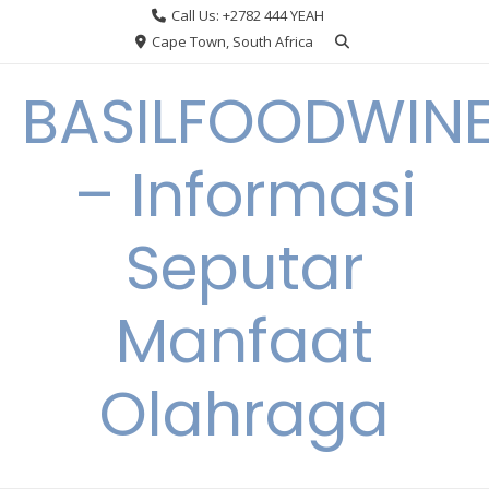
Skip
Call Us: +2782 444 YEAH
to
Cape Town, South Africa
content
BASILFOODWIN
– Informasi
Seputar
Manfaat
Olahraga