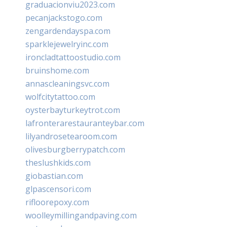
graduacionviu2023.com
pecanjackstogo.com
zengardendayspa.com
sparklejewelryinc.com
ironcladtattoostudio.com
bruinshome.com
annascleaningsvc.com
wolfcitytattoo.com
oysterbayturkeytrot.com
lafronterarestauranteybar.com
lilyandrosetearoom.com
olivesburgberrypatch.com
theslushkids.com
giobastian.com
glpascensori.com
rifloorepoxy.com
woolleymillingandpaving.com