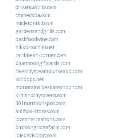
drivancastillo.com
cmmedspa.com
midletontkd.com
gardensandgrills.com
basilfoodwine.com
nikko-tochigi.net
caribbean-corner.com
bluemoongiftcards.com
rivercitysteampunkexpo.com
kchoops.net
mountainsideskateshop.com
kirtlandcitytavern.com
301nutritionspot.com
ammos-stores.com
loceanecreations.com
birdsongridgefarm.com
joiedevivblog.com