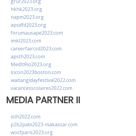
grur2023.org
hkhk2023.org
napm2023.org
apsdfd2023.org
forumausape2023.com
imkl2023.com
careerfaircsd2023.com
apsth2023.com
MedItRio2023.org
lcicon2023boston.com
waitangidayfestival2022.com
vacancesscolaires2022.com
MEDIA PARTNER II
isth2022.com
p2b2pabi2023-makassar.com
wocfparis2023.org