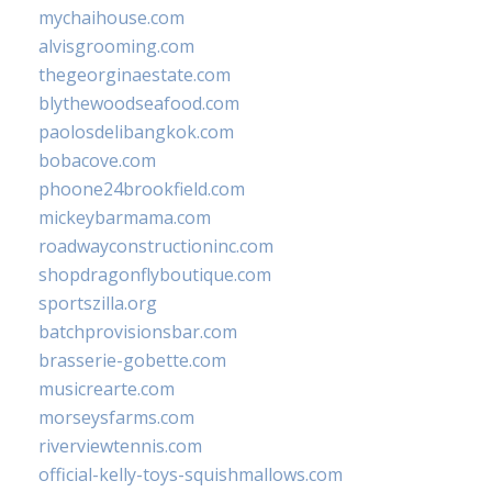
mychaihouse.com
alvisgrooming.com
thegeorginaestate.com
blythewoodseafood.com
paolosdelibangkok.com
bobacove.com
phoone24brookfield.com
mickeybarmama.com
roadwayconstructioninc.com
shopdragonflyboutique.com
sportszilla.org
batchprovisionsbar.com
brasserie-gobette.com
musicrearte.com
morseysfarms.com
riverviewtennis.com
official-kelly-toys-squishmallows.com