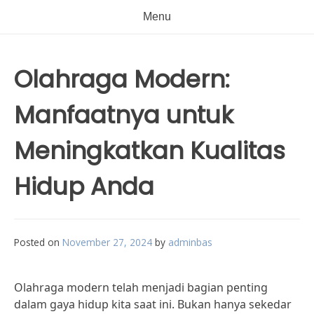
Menu
Olahraga Modern:
Manfaatnya untuk
Meningkatkan Kualitas
Hidup Anda
Posted on
November 27, 2024
by
adminbas
Olahraga modern telah menjadi bagian penting
dalam gaya hidup kita saat ini. Bukan hanya sekedar