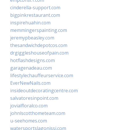
empconst1.com
cinderella-support.com
bigpinkrestaurant.com
inspirehuahin.com
memmingerspainting.com
jeremypbeasley.com
thesandwichdepotcos.com
drgiggleshouseofpain.com
hotflashdesigns.com
garagenadeau.com
lifestylechauffeurservice.com
EverNewNails.com
insideoutdecoratingcentre.com
salvatoresinpoint.com
jovialfloralco.com
johnlscotthometeam.com
u-seehomes.com
watersportslagonissi.com