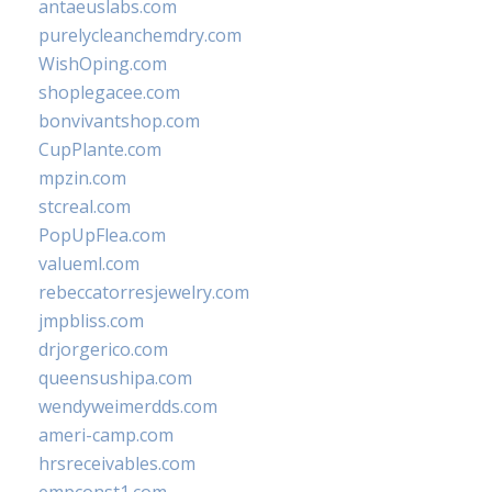
antaeuslabs.com
purelycleanchemdry.com
WishOping.com
shoplegacee.com
bonvivantshop.com
CupPlante.com
mpzin.com
stcreal.com
PopUpFlea.com
valueml.com
rebeccatorresjewelry.com
jmpbliss.com
drjorgerico.com
queensushipa.com
wendyweimerdds.com
ameri-camp.com
hrsreceivables.com