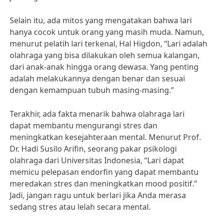
Selain itu, ada mitos yang mengatakan bahwa lari
hanya cocok untuk orang yang masih muda. Namun,
menurut pelatih lari terkenal, Hal Higdon, “Lari adalah
olahraga yang bisa dilakukan oleh semua kalangan,
dari anak-anak hingga orang dewasa. Yang penting
adalah melakukannya dengan benar dan sesuai
dengan kemampuan tubuh masing-masing.”
Terakhir, ada fakta menarik bahwa olahraga lari
dapat membantu mengurangi stres dan
meningkatkan kesejahteraan mental. Menurut Prof.
Dr. Hadi Susilo Arifin, seorang pakar psikologi
olahraga dari Universitas Indonesia, “Lari dapat
memicu pelepasan endorfin yang dapat membantu
meredakan stres dan meningkatkan mood positif.”
Jadi, jangan ragu untuk berlari jika Anda merasa
sedang stres atau lelah secara mental.