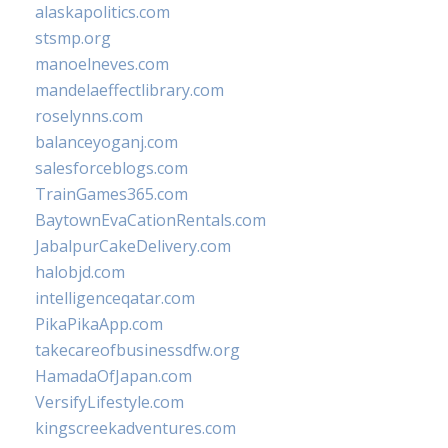
alaskapolitics.com
stsmp.org
manoelneves.com
mandelaeffectlibrary.com
roselynns.com
balanceyoganj.com
salesforceblogs.com
TrainGames365.com
BaytownEvaCationRentals.com
JabalpurCakeDelivery.com
halobjd.com
intelligenceqatar.com
PikaPikaApp.com
takecareofbusinessdfw.org
HamadaOfJapan.com
VersifyLifestyle.com
kingscreekadventures.com