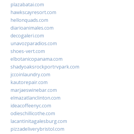
plazabatai.com
hawkscayresort.com
hellonquads.com
diarioanimales.com
decogaleri.com
unavozparadios.com
shoes-vert.com
elbotanicopanama.com
shadyoaksrockportrvpark.com
jccoinlaundry.com
kautorepair.com
marjaeswinebar.com
elmazatlanclinton.com
ideacoffeenyc.com
odieschillicothe.com
lacantinitagalesburg.com
pizzadeliverybristol.com