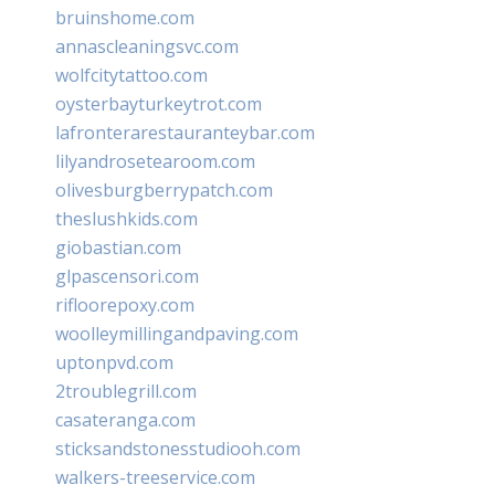
bruinshome.com
annascleaningsvc.com
wolfcitytattoo.com
oysterbayturkeytrot.com
lafronterarestauranteybar.com
lilyandrosetearoom.com
olivesburgberrypatch.com
theslushkids.com
giobastian.com
glpascensori.com
rifloorepoxy.com
woolleymillingandpaving.com
uptonpvd.com
2troublegrill.com
casateranga.com
sticksandstonesstudiooh.com
walkers-treeservice.com