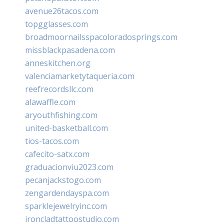
avenue26tacos.com
topgglasses.com
broadmoornailsspacoloradosprings.com
missblackpasadena.com
anneskitchen.org
valenciamarketytaqueria.com
reefrecordsllc.com
alawaffle.com
aryouthfishing.com
united-basketball.com
tios-tacos.com
cafecito-satx.com
graduacionviu2023.com
pecanjackstogo.com
zengardendayspa.com
sparklejewelryinc.com
ironcladtattoostudio.com