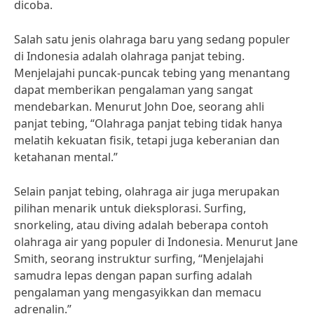
dicoba.
Salah satu jenis olahraga baru yang sedang populer
di Indonesia adalah olahraga panjat tebing.
Menjelajahi puncak-puncak tebing yang menantang
dapat memberikan pengalaman yang sangat
mendebarkan. Menurut John Doe, seorang ahli
panjat tebing, “Olahraga panjat tebing tidak hanya
melatih kekuatan fisik, tetapi juga keberanian dan
ketahanan mental.”
Selain panjat tebing, olahraga air juga merupakan
pilihan menarik untuk dieksplorasi. Surfing,
snorkeling, atau diving adalah beberapa contoh
olahraga air yang populer di Indonesia. Menurut Jane
Smith, seorang instruktur surfing, “Menjelajahi
samudra lepas dengan papan surfing adalah
pengalaman yang mengasyikkan dan memacu
adrenalin.”