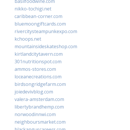
basilfoodwine.com
nikko-tochigi.net
caribbean-corner.com
bluemoongiftcards.com
rivercitysteampunkexpo.com
kchoops.net
mountainsideskateshop.com
kirtlandcitytavern.com
301nutritionspot.com
ammos-stores.com
loceanecreations.com
birdsongridgefarm.com
joiedevivblog.com
valera-amsterdam.com
libertybrandhemp.com
norwoodinnwi.com
neighboursmarket.com
blackanguscareers.com