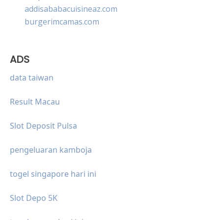
addisababacuisineaz.com
burgerimcamas.com
ADS
data taiwan
Result Macau
Slot Deposit Pulsa
pengeluaran kamboja
togel singapore hari ini
Slot Depo 5K