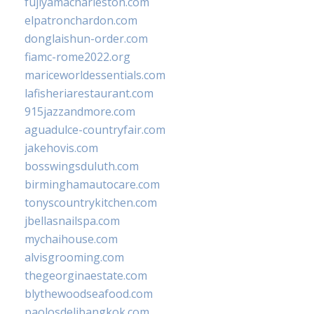
fujiyamacharleston.com
elpatronchardon.com
donglaishun-order.com
fiamc-rome2022.org
mariceworldessentials.com
lafisheriarestaurant.com
915jazzandmore.com
aguadulce-countryfair.com
jakehovis.com
bosswingsduluth.com
birminghamautocare.com
tonyscountrykitchen.com
jbellasnailspa.com
mychaihouse.com
alvisgrooming.com
thegeorginaestate.com
blythewoodseafood.com
paolosdelibangkok.com