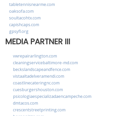
tabletennisnearme.com
oaksofa.com
soultacohtx.com
capishcaps.com
gpsyfl.org
MEDIA PARTNER III
vwrepairarlington.com
cleaningservicebaltimore-md.com
beckslandscapeandfence.com
vistaaltadelveramendi.com
coastlinecateringnc.com
cuesburgershouston.com
psicologiaespecializadaencampeche.com
dmtacos.com
crescentstreetprinting.com