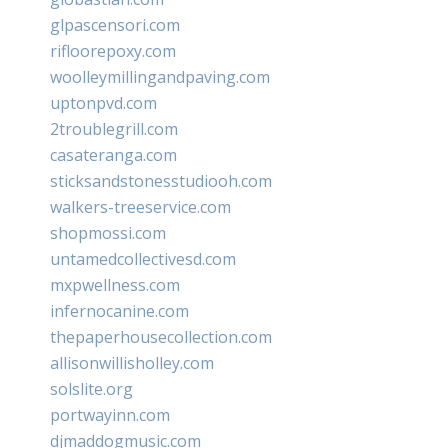
glpascensori.com
rifloorepoxy.com
woolleymillingandpaving.com
uptonpvd.com
2troublegrill.com
casateranga.com
sticksandstonesstudiooh.com
walkers-treeservice.com
shopmossi.com
untamedcollectivesd.com
mxpwellness.com
infernocanine.com
thepaperhousecollection.com
allisonwillisholley.com
solslite.org
portwayinn.com
djmaddogmusic.com