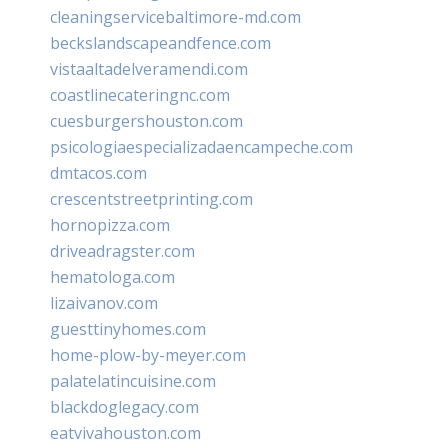
cleaningservicebaltimore-md.com
beckslandscapeandfence.com
vistaaltadelveramendi.com
coastlinecateringnc.com
cuesburgershouston.com
psicologiaespecializadaencampeche.com
dmtacos.com
crescentstreetprinting.com
hornopizza.com
driveadragster.com
hematologa.com
lizaivanov.com
guesttinyhomes.com
home-plow-by-meyer.com
palatelatincuisine.com
blackdoglegacy.com
eatvivahouston.com