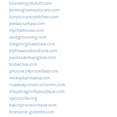
bosswingsduluth.com
birminghamautocare.com
tonyscountrykitchen.com
jbellasnailspa.com
mychaihouse.com
alvisgrooming.com
thegeorginaestate.com
blythewoodseafood.com
paolosdelibangkok.com
bobacove.com
phoone24brookfield.com
mickeybarmama.com
roadwayconstructioninc.com
shopdragonflyboutique.com
sportszilla.org
batchprovisionsbar.com
brasserie-gobette.com