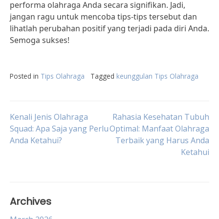
performa olahraga Anda secara signifikan. Jadi,
jangan ragu untuk mencoba tips-tips tersebut dan
lihatlah perubahan positif yang terjadi pada diri Anda.
Semoga sukses!
Posted in
Tips Olahraga
Tagged
keunggulan Tips Olahraga
Post
Kenali Jenis Olahraga
Rahasia Kesehatan Tubuh
Squad: Apa Saja yang Perlu
Optimal: Manfaat Olahraga
Anda Ketahui?
Terbaik yang Harus Anda
navigation
Ketahui
Archives