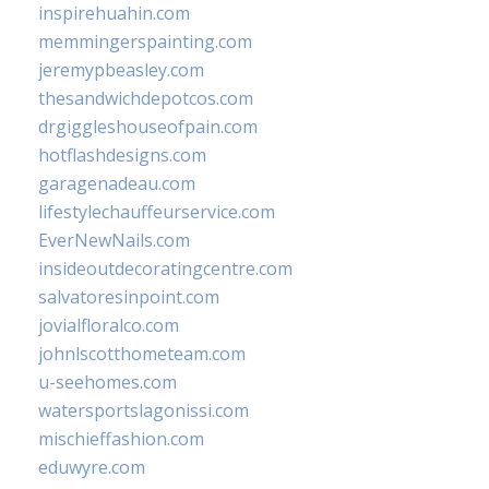
inspirehuahin.com
memmingerspainting.com
jeremypbeasley.com
thesandwichdepotcos.com
drgiggleshouseofpain.com
hotflashdesigns.com
garagenadeau.com
lifestylechauffeurservice.com
EverNewNails.com
insideoutdecoratingcentre.com
salvatoresinpoint.com
jovialfloralco.com
johnlscotthometeam.com
u-seehomes.com
watersportslagonissi.com
mischieffashion.com
eduwyre.com