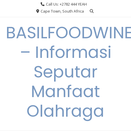
Skip
Call Us: +2782 444 YEAH
to
Cape Town, South Africa
content
BASILFOODWIN
– Informasi
Seputar
Manfaat
Olahraga