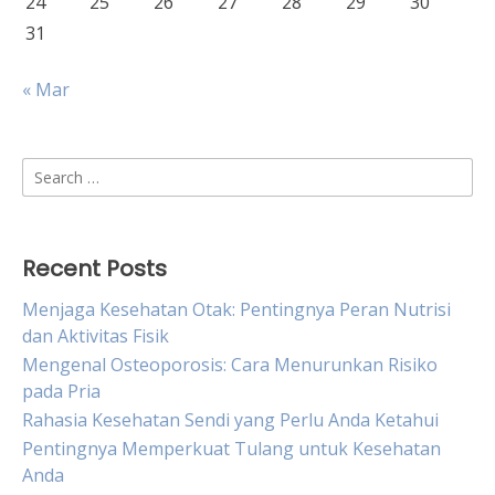
24
25
26
27
28
29
30
31
« Mar
Search
for:
Recent Posts
Menjaga Kesehatan Otak: Pentingnya Peran Nutrisi
dan Aktivitas Fisik
Mengenal Osteoporosis: Cara Menurunkan Risiko
pada Pria
Rahasia Kesehatan Sendi yang Perlu Anda Ketahui
Pentingnya Memperkuat Tulang untuk Kesehatan
Anda