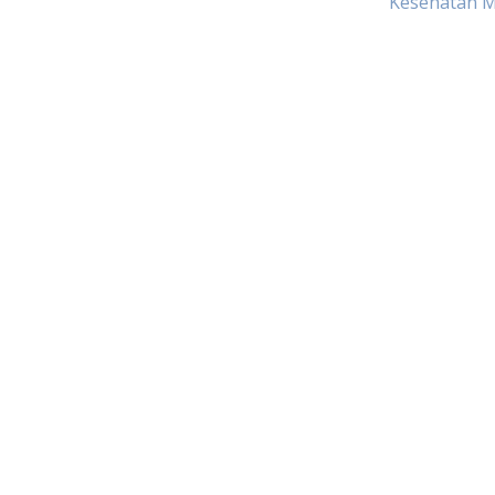
Kesehatan M