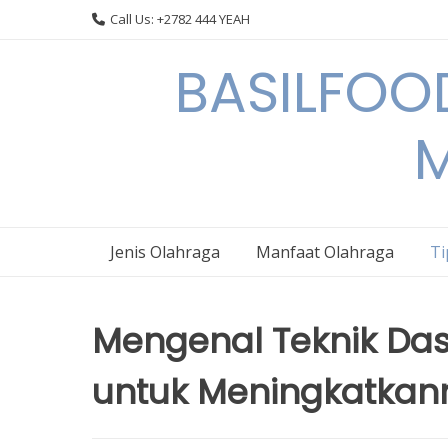
Skip
Call Us: +2782 444 YEAH
to
content
BASILFOOD
M
Jenis Olahraga
Manfaat Olahraga
Ti
Mengenal Teknik Das
untuk Meningkatkan