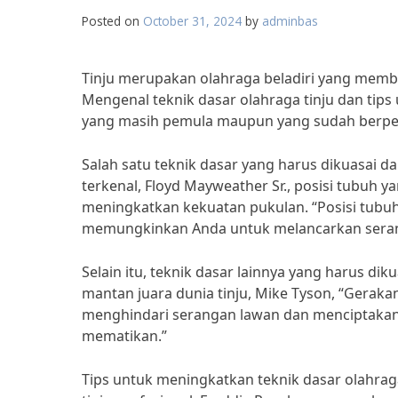
Posted on
October 31, 2024
by
adminbas
Tinju merupakan olahraga beladiri yang membu
Mengenal teknik dasar olahraga tinju dan tips
yang masih pemula maupun yang sudah berp
Salah satu teknik dasar yang harus dikuasai da
terkenal, Floyd Mayweather Sr., posisi tubuh 
meningkatkan kekuatan pukulan. “Posisi tub
memungkinkan Anda untuk melancarkan seranga
Selain itu, teknik dasar lainnya yang harus di
mantan juara dunia tinju, Mike Tyson, “Gera
menghindari serangan lawan dan menciptakan
mematikan.”
Tips untuk meningkatkan teknik dasar olahraga 