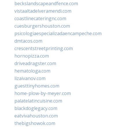
beckslandscapeandfence.com
vistaaltadelveramendi.com
coastlinecateringnc.com
cuesburgershouston.com
psicologiaespecializadaencampeche.com
dmtacos.com
crescentstreetprinting.com
hornopizza.com
driveadragster.com
hematologa.com
lizaivanov.com
guesttinyhomes.com
home-plow-by-meyer.com
palatelatincuisine.com
blackdoglegacy.com
eatvivahouston.com
thebigshowok.com