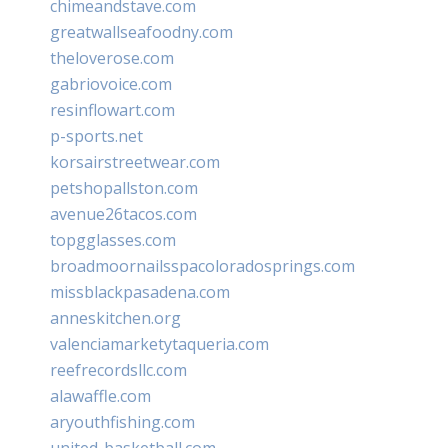
chimeandstave.com
greatwallseafoodny.com
theloverose.com
gabriovoice.com
resinflowart.com
p-sports.net
korsairstreetwear.com
petshopallston.com
avenue26tacos.com
topgglasses.com
broadmoornailsspacoloradosprings.com
missblackpasadena.com
anneskitchen.org
valenciamarketytaqueria.com
reefrecordsllc.com
alawaffle.com
aryouthfishing.com
united-basketball.com