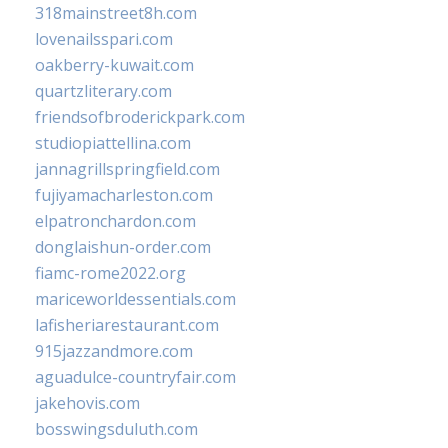
318mainstreet8h.com
lovenailsspari.com
oakberry-kuwait.com
quartzliterary.com
friendsofbroderickpark.com
studiopiattellina.com
jannagrillspringfield.com
fujiyamacharleston.com
elpatronchardon.com
donglaishun-order.com
fiamc-rome2022.org
mariceworldessentials.com
lafisheriarestaurant.com
915jazzandmore.com
aguadulce-countryfair.com
jakehovis.com
bosswingsduluth.com