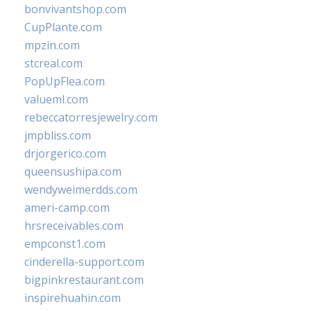
bonvivantshop.com
CupPlante.com
mpzin.com
stcreal.com
PopUpFlea.com
valueml.com
rebeccatorresjewelry.com
jmpbliss.com
drjorgerico.com
queensushipa.com
wendyweimerdds.com
ameri-camp.com
hrsreceivables.com
empconst1.com
cinderella-support.com
bigpinkrestaurant.com
inspirehuahin.com