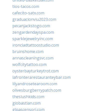
tios-tacos.com
cafecito-satx.com
graduacionviu2023.com
pecanjackstogo.com
zengardendayspa.com
sparklejewelryinc.com
ironcladtattoostudio.com
bruinshome.com
annascleaningsvc.com
wolfcitytattoo.com
oysterbayturkeytrot.com
lafronterarestauranteybar.com
lilyandrosetearoom.com
olivesburgberrypatch.com
theslushkids.com
giobastian.com
glpascensori.com