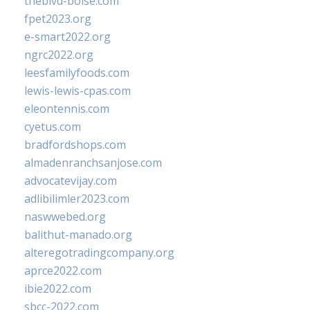
theblvd-boise.com
fpet2023.org
e-smart2022.org
ngrc2022.org
leesfamilyfoods.com
lewis-lewis-cpas.com
eleontennis.com
cyetus.com
bradfordshops.com
almadenranchsanjose.com
advocatevijay.com
adlibilimler2023.com
naswwebed.org
balithut-manado.org
alteregotradingcompany.org
aprce2022.com
ibie2022.com
sbcc-2022.com