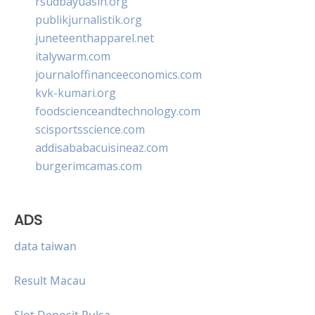
rsudbayuasih.org
publikjurnalistik.org
juneteenthapparel.net
italywarm.com
journaloffinanceeconomics.com
kvk-kumari.org
foodscienceandtechnology.com
scisportsscience.com
addisababacuisineaz.com
burgerimcamas.com
ADS
data taiwan
Result Macau
Slot Deposit Pulsa