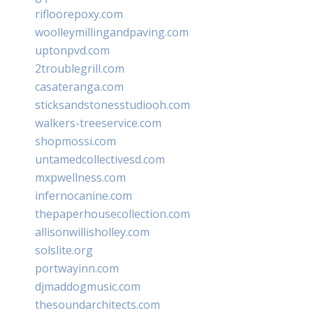
rifloorepoxy.com
woolleymillingandpaving.com
uptonpvd.com
2troublegrill.com
casateranga.com
sticksandstonesstudiooh.com
walkers-treeservice.com
shopmossi.com
untamedcollectivesd.com
mxpwellness.com
infernocanine.com
thepaperhousecollection.com
allisonwillisholley.com
solslite.org
portwayinn.com
djmaddogmusic.com
thesoundarchitects.com