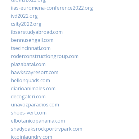
iias-euromena-conference2022.org
ivd2022.org
csity2022.org
ibsarstudyabroad.com
bennusehgall.com
tsecincinnati.com
roderconstructiongroup.com
plazabatai.com
hawkscayresort.com
hellonquads.com
diarioanimales.com
decogaleri.com
unavozparadios.com
shoes-vert.com
elbotanicopanama.com
shadyoaksrockportrvpark.com
jccoinlaundry.com