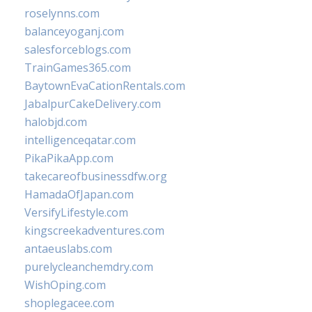
roselynns.com
balanceyoganj.com
salesforceblogs.com
TrainGames365.com
BaytownEvaCationRentals.com
JabalpurCakeDelivery.com
halobjd.com
intelligenceqatar.com
PikaPikaApp.com
takecareofbusinessdfw.org
HamadaOfJapan.com
VersifyLifestyle.com
kingscreekadventures.com
antaeuslabs.com
purelycleanchemdry.com
WishOping.com
shoplegacee.com