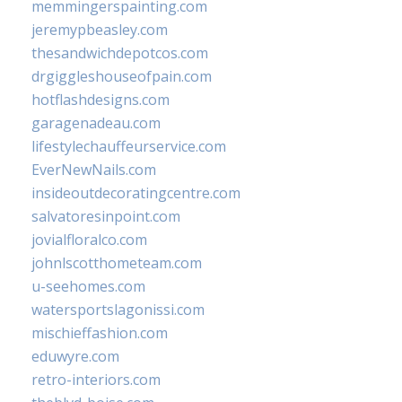
memmingerspainting.com
jeremypbeasley.com
thesandwichdepotcos.com
drgiggleshouseofpain.com
hotflashdesigns.com
garagenadeau.com
lifestylechauffeurservice.com
EverNewNails.com
insideoutdecoratingcentre.com
salvatoresinpoint.com
jovialfloralco.com
johnlscotthometeam.com
u-seehomes.com
watersportslagonissi.com
mischieffashion.com
eduwyre.com
retro-interiors.com