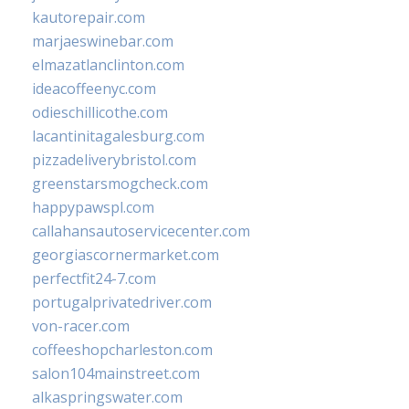
kautorepair.com
marjaeswinebar.com
elmazatlanclinton.com
ideacoffeenyc.com
odieschillicothe.com
lacantinitagalesburg.com
pizzadeliverybristol.com
greenstarsmogcheck.com
happypawspl.com
callahansautoservicecenter.com
georgiascornermarket.com
perfectfit24-7.com
portugalprivatedriver.com
von-racer.com
coffeeshopcharleston.com
salon104mainstreet.com
alkaspringswater.com