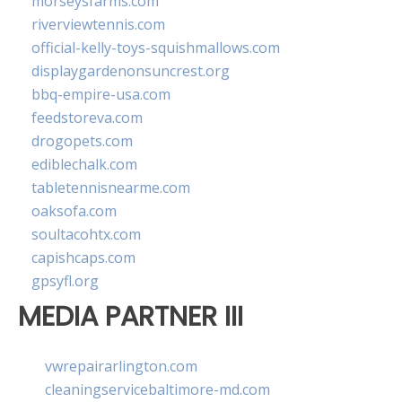
morseysfarms.com
riverviewtennis.com
official-kelly-toys-squishmallows.com
displaygardenonsuncrest.org
bbq-empire-usa.com
feedstoreva.com
drogopets.com
ediblechalk.com
tabletennisnearme.com
oaksofa.com
soultacohtx.com
capishcaps.com
gpsyfl.org
MEDIA PARTNER III
vwrepairarlington.com
cleaningservicebaltimore-md.com