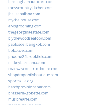
birminghamautocare.com
tonyscountrykitchen.com
jbellasnailspa.com
mychaihouse.com
alvisgrooming.com
thegeorginaestate.com
blythewoodseafood.com
paolosdelibangkok.com
bobacove.com
phoone24brookfield.com
mickeybarmama.com
roadwayconstructioninc.com
shopdragonflyboutique.com
sportszilla.org
batchprovisionsbar.com
brasserie-gobette.com
musicrearte.com