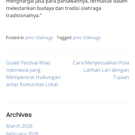
menghargai jasa para pahlawannya, termasuk dalam
melestarikan budaya dan tradisi olahraga
tradisionalnya.”
Posted in
Jenis Olahraga
Tagged
Jenis Olahraga
Post
Gulad: Festival Khas
Cara Menyesuaikan Pola
Indonesia yang
Latihan Lari dengan
Mempererat Hubungan
Tujuan
navigation
antar Komunitas Lokal
Archives
March 2026
February 2026