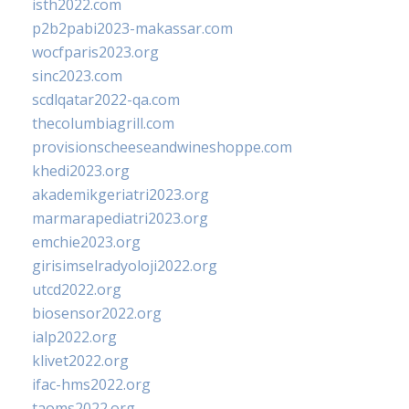
isth2022.com
p2b2pabi2023-makassar.com
wocfparis2023.org
sinc2023.com
scdlqatar2022-qa.com
thecolumbiagrill.com
provisionscheeseandwineshoppe.com
khedi2023.org
akademikgeriatri2023.org
marmarapediatri2023.org
emchie2023.org
girisimselradyoloji2022.org
utcd2022.org
biosensor2022.org
ialp2022.org
klivet2022.org
ifac-hms2022.org
taoms2022.org