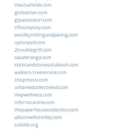
theslushkids.com
giobastian.com
glpascensori.com
rifloorepoxy.com
woolleymillingandpaving.com
uptonpvd.com
2troublegrill.com
casateranga.com
sticksandstonesstudiooh.com
walkers-treeservice.com
shopmossi.com
untamedcollectivesd.com
mxpwellness.com
infernocanine.com
thepaperhousecollection.com
allisonwillisholley.com
solslite.org