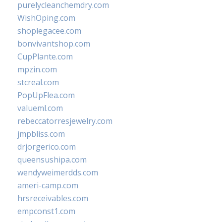
purelycleanchemdry.com
WishOping.com
shoplegacee.com
bonvivantshop.com
CupPlante.com
mpzin.com
stcreal.com
PopUpFlea.com
valueml.com
rebeccatorresjewelry.com
jmpbliss.com
drjorgerico.com
queensushipa.com
wendyweimerdds.com
ameri-camp.com
hrsreceivables.com
empconst1.com