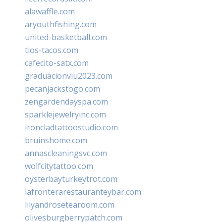
alawaffle.com
aryouthfishing.com
united-basketball.com
tios-tacos.com
cafecito-satx.com
graduacionviu2023.com
pecanjackstogo.com
zengardendayspa.com
sparklejewelryinc.com
ironcladtattoostudio.com
bruinshome.com
annascleaningsvc.com
wolfcitytattoo.com
oysterbayturkeytrot.com
lafronterarestauranteybar.com
lilyandrosetearoom.com
olivesburgberrypatch.com