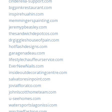
cinderella-support.com
bigpinkrestaurant.com
inspirehuahin.com
memmingerspainting.com
jeremypbeasley.com
thesandwichdepotcos.com
drgiggleshouseofpain.com
hotflashdesigns.com
garagenadeau.com
lifestylechauffeurservice.com
EverNewNails.com
insideoutdecoratingcentre.com
salvatoresinpoint.com
jovialfloralco.com
johnlscotthometeam.com
u-seehomes.com
watersportslagonissi.com
mischieffashion.com