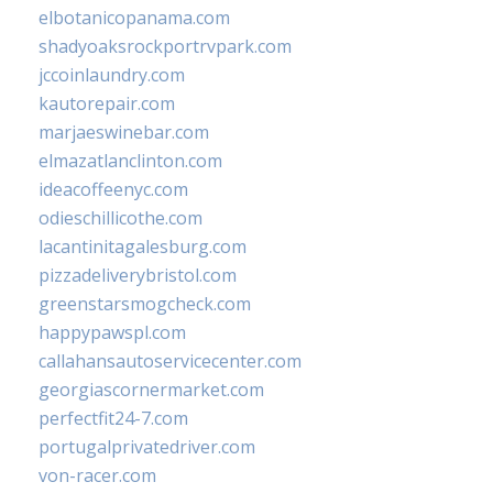
elbotanicopanama.com
shadyoaksrockportrvpark.com
jccoinlaundry.com
kautorepair.com
marjaeswinebar.com
elmazatlanclinton.com
ideacoffeenyc.com
odieschillicothe.com
lacantinitagalesburg.com
pizzadeliverybristol.com
greenstarsmogcheck.com
happypawspl.com
callahansautoservicecenter.com
georgiascornermarket.com
perfectfit24-7.com
portugalprivatedriver.com
von-racer.com