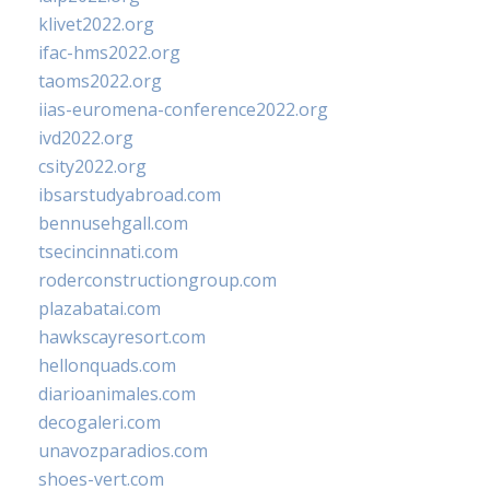
klivet2022.org
ifac-hms2022.org
taoms2022.org
iias-euromena-conference2022.org
ivd2022.org
csity2022.org
ibsarstudyabroad.com
bennusehgall.com
tsecincinnati.com
roderconstructiongroup.com
plazabatai.com
hawkscayresort.com
hellonquads.com
diarioanimales.com
decogaleri.com
unavozparadios.com
shoes-vert.com