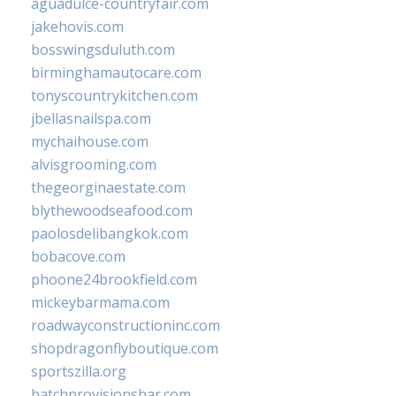
aguadulce-countryfair.com
jakehovis.com
bosswingsduluth.com
birminghamautocare.com
tonyscountrykitchen.com
jbellasnailspa.com
mychaihouse.com
alvisgrooming.com
thegeorginaestate.com
blythewoodseafood.com
paolosdelibangkok.com
bobacove.com
phoone24brookfield.com
mickeybarmama.com
roadwayconstructioninc.com
shopdragonflyboutique.com
sportszilla.org
batchprovisionsbar.com