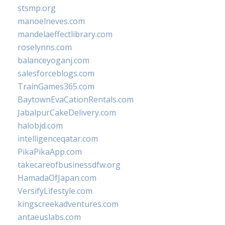
stsmp.org
manoelneves.com
mandelaeffectlibrary.com
roselynns.com
balanceyoganj.com
salesforceblogs.com
TrainGames365.com
BaytownEvaCationRentals.com
JabalpurCakeDelivery.com
halobjd.com
intelligenceqatar.com
PikaPikaApp.com
takecareofbusinessdfw.org
HamadaOfJapan.com
VersifyLifestyle.com
kingscreekadventures.com
antaeuslabs.com