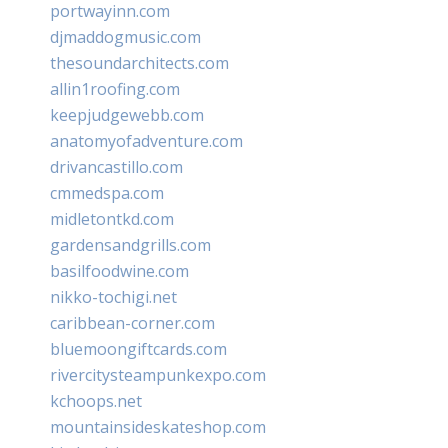
portwayinn.com
djmaddogmusic.com
thesoundarchitects.com
allin1roofing.com
keepjudgewebb.com
anatomyofadventure.com
drivancastillo.com
cmmedspa.com
midletontkd.com
gardensandgrills.com
basilfoodwine.com
nikko-tochigi.net
caribbean-corner.com
bluemoongiftcards.com
rivercitysteampunkexpo.com
kchoops.net
mountainsideskateshop.com