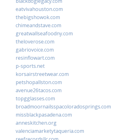
blackdoglegacy.com
eatvivahouston.com
thebigshowok.com
chimeandstave.com
greatwallseafoodny.com
theloverose.com
gabriovoice.com
resinflowart.com
p-sports.net
korsairstreetwear.com
petshopallston.com
avenue26tacos.com
topgglasses.com
broadmoornailsspacoloradosprings.com
missblackpasadena.com
anneskitchen.org
valenciamarketytaqueria.com
reefrecordsllc.com