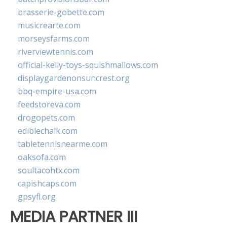
brasserie-gobette.com
musicrearte.com
morseysfarms.com
riverviewtennis.com
official-kelly-toys-squishmallows.com
displaygardenonsuncrest.org
bbq-empire-usa.com
feedstoreva.com
drogopets.com
ediblechalk.com
tabletennisnearme.com
oaksofa.com
soultacohtx.com
capishcaps.com
gpsyfl.org
MEDIA PARTNER III