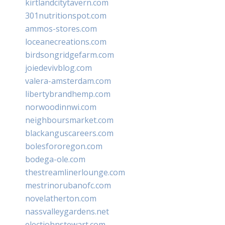
kirtlandcitytavern.com
301nutritionspot.com
ammos-stores.com
loceanecreations.com
birdsongridgefarm.com
joiedevivblog.com
valera-amsterdam.com
libertybrandhemp.com
norwoodinnwi.com
neighboursmarket.com
blackanguscareers.com
bolesfororegon.com
bodega-ole.com
thestreamlinerlounge.com
mestrinorubanofc.com
novelatherton.com
nassvalleygardens.net
electjohnstewart.com