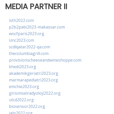
MEDIA PARTNER II
isth2022.com
p2b2pabi2023-makassar.com
wocfparis2023.org
sinc2023.com
scdlqatar2022-qa.com
thecolumbiagrill.com
provisionscheeseandwineshoppe.com
khedi2023.org
akademikgeriatri2023.org
marmarapediatri2023.org
emchie2023.org
girisimselradyoloji2022.org
utcd2022.org
biosensor2022.org
ialp2022.org