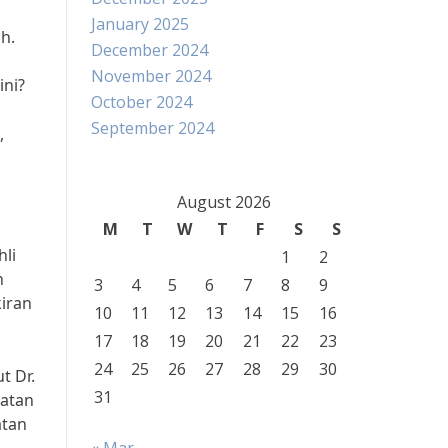
January 2025
h.
December 2024
November 2024
ini?
October 2024
September 2024
,
August 2026
M
T
W
T
F
S
S
hli
1
2
n
3
4
5
6
7
8
9
kiran
10
11
12
13
14
15
16
17
18
19
20
21
22
23
24
25
26
27
28
29
30
t Dr.
31
hatan
atan