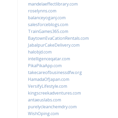
mandelaeffectlibrary.com
roselynns.com
balanceyoganj.com
salesforceblogs.com
TrainGames365.com
BaytownEvaCationRentals.com
JabalpurCakeDelivery.com
halobjd.com
intelligenceqatar.com
PikaPikaApp.com
takecareofbusinessdfw.org
HamadaOfJapan.com
VersifyLifestyle.com
kingscreekadventures.com
antaeuslabs.com
purelycleanchemdry.com
WishOping.com