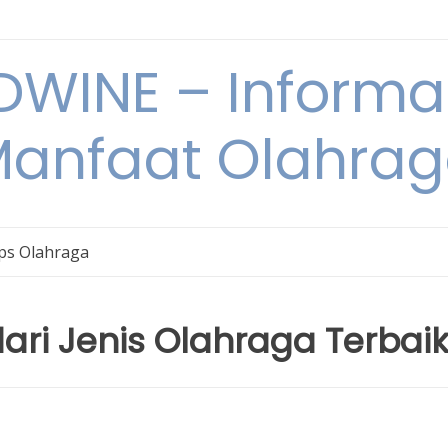
WINE – Informa
anfaat Olahra
ps Olahraga
ari Jenis Olahraga Terbai