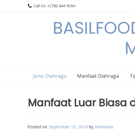
Skip
Call Us: +2782 444 YEAH
to
content
BASILFOOD
M
Jenis Olahraga
Manfaat Olahraga
Ti
Manfaat Luar Biasa d
Posted on
September 19, 2024
by
adminbas