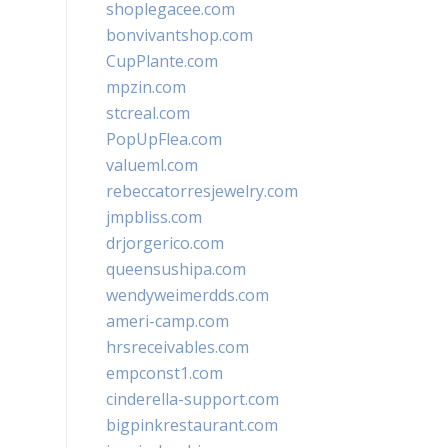
shoplegacee.com
bonvivantshop.com
CupPlante.com
mpzin.com
stcreal.com
PopUpFlea.com
valueml.com
rebeccatorresjewelry.com
jmpbliss.com
drjorgerico.com
queensushipa.com
wendyweimerdds.com
ameri-camp.com
hrsreceivables.com
empconst1.com
cinderella-support.com
bigpinkrestaurant.com