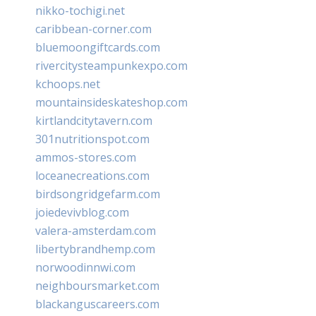
nikko-tochigi.net
caribbean-corner.com
bluemoongiftcards.com
rivercitysteampunkexpo.com
kchoops.net
mountainsideskateshop.com
kirtlandcitytavern.com
301nutritionspot.com
ammos-stores.com
loceanecreations.com
birdsongridgefarm.com
joiedevivblog.com
valera-amsterdam.com
libertybrandhemp.com
norwoodinnwi.com
neighboursmarket.com
blackanguscareers.com