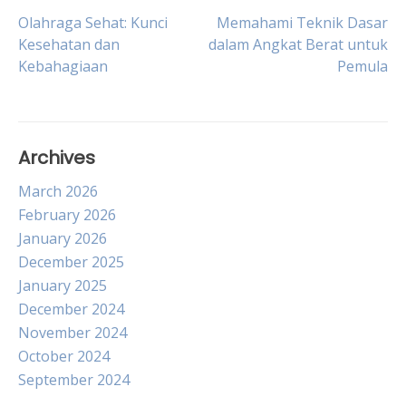
Post
Olahraga Sehat: Kunci
Memahami Teknik Dasar
Kesehatan dan
dalam Angkat Berat untuk
Kebahagiaan
Pemula
navigation
Archives
March 2026
February 2026
January 2026
December 2025
January 2025
December 2024
November 2024
October 2024
September 2024