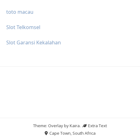
toto macau
Slot Telkomsel
Slot Garansi Kekalahan
Theme: Overlay by
Kaira
.
Extra Text
Cape Town, South Africa