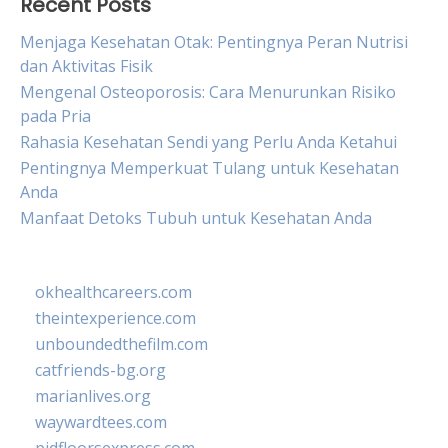
Recent Posts
Menjaga Kesehatan Otak: Pentingnya Peran Nutrisi
dan Aktivitas Fisik
Mengenal Osteoporosis: Cara Menurunkan Risiko
pada Pria
Rahasia Kesehatan Sendi yang Perlu Anda Ketahui
Pentingnya Memperkuat Tulang untuk Kesehatan
Anda
Manfaat Detoks Tubuh untuk Kesehatan Anda
okhealthcareers.com
theintexperience.com
unboundedthefilm.com
catfriends-bg.org
marianlives.org
waywardtees.com