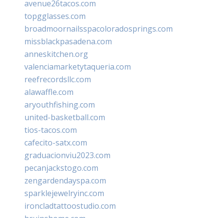
avenue26tacos.com
topgglasses.com
broadmoornailsspacoloradosprings.com
missblackpasadena.com
anneskitchen.org
valenciamarketytaqueria.com
reefrecordsllc.com
alawaffle.com
aryouthfishing.com
united-basketball.com
tios-tacos.com
cafecito-satx.com
graduacionviu2023.com
pecanjackstogo.com
zengardendayspa.com
sparklejewelryinc.com
ironcladtattoostudio.com