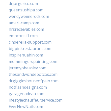
drjorgerico.com
queensushipa.com
wendyweimerdds.com
ameri-camp.com
hrsreceivables.com
empconst1.com
cinderella-support.com
bigpinkrestaurant.com
inspirehuahin.com
memmingerspainting.com
jeremypbeasley.com
thesandwichdepotcos.com
drgiggleshouseofpain.com
hotflashdesigns.com
garagenadeau.com
lifestylechauffeurservice.com
EverNewNails.com