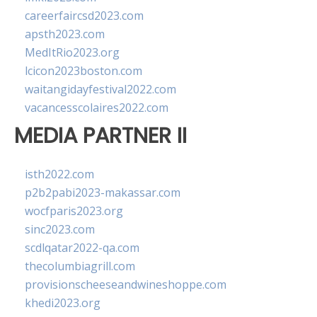
careerfaircsd2023.com
apsth2023.com
MedItRio2023.org
lcicon2023boston.com
waitangidayfestival2022.com
vacancesscolaires2022.com
MEDIA PARTNER II
isth2022.com
p2b2pabi2023-makassar.com
wocfparis2023.org
sinc2023.com
scdlqatar2022-qa.com
thecolumbiagrill.com
provisionscheeseandwineshoppe.com
khedi2023.org