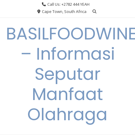
Skip
Call Us: +2782 444 YEAH
to
Cape Town, South Africa
content
BASILFOODWIN
– Informasi
Seputar
Manfaat
Olahraga