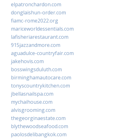
elpatronchardon.com
donglaishun-order.com
fiamc-rome2022.org
mariceworldessentials.com
lafisheriarestaurant.com
915jazzandmore.com
aguadulce-countryfair.com
jakehovis.com
bosswingsduluth.com
birminghamautocare.com
tonyscountrykitchen.com
jbellasnailspa.com
mychaihouse.com
alvisgrooming.com
thegeorginaestate.com
blythewoodseafood.com
paolosdelibangkok.com