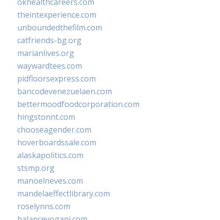
okhealthcareers.com
theintexperience.com
unboundedthefilm.com
catfriends-bg.org
marianlives.org
waywardtees.com
pidfloorsexpress.com
bancodevenezuelaen.com
bettermoodfoodcorporation.com
hingstonnt.com
chooseagender.com
hoverboardssale.com
alaskapolitics.com
stsmp.org
manoelneves.com
mandelaeffectlibrary.com
roselynns.com
balanceyoganj.com