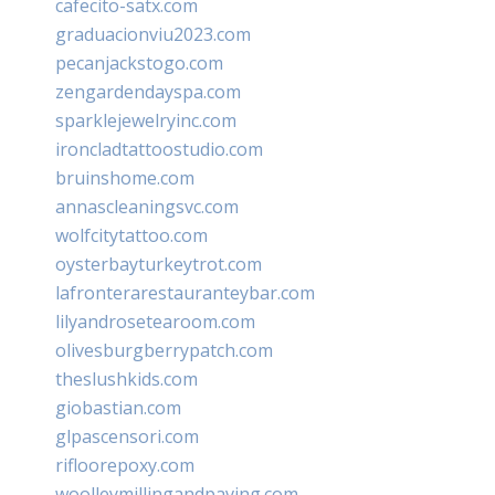
cafecito-satx.com
graduacionviu2023.com
pecanjackstogo.com
zengardendayspa.com
sparklejewelryinc.com
ironcladtattoostudio.com
bruinshome.com
annascleaningsvc.com
wolfcitytattoo.com
oysterbayturkeytrot.com
lafronterarestauranteybar.com
lilyandrosetearoom.com
olivesburgberrypatch.com
theslushkids.com
giobastian.com
glpascensori.com
rifloorepoxy.com
woolleymillingandpaving.com