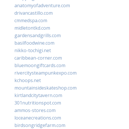
anatomyofadventure.com
drivancastillo.com
cmmedspa.com
midletontkd.com
gardensandgrills.com
basilfoodwine.com
nikko-tochigi.net
caribbean-corner.com
bluemoongiftcards.com
rivercitysteampunkexpo.com
kchoops.net
mountainsideskateshop.com
kirtlandcitytavern.com
301nutritionspot.com
ammos-stores.com
loceanecreations.com
birdsongridgefarm.com