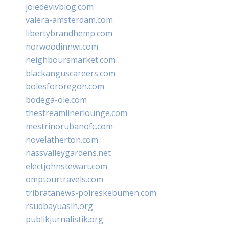
joiedevivblog.com
valera-amsterdam.com
libertybrandhemp.com
norwoodinnwi.com
neighboursmarket.com
blackanguscareers.com
bolesfororegon.com
bodega-ole.com
thestreamlinerlounge.com
mestrinorubanofc.com
novelatherton.com
nassvalleygardens.net
electjohnstewart.com
omptourtravels.com
tribratanews-polreskebumen.com
rsudbayuasih.org
publikjurnalistik.org