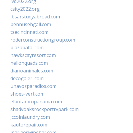
ivd2022.org
csity2022.org
ibsarstudyabroad.com
bennusehgall.com
tsecincinnati.com
roderconstructiongroup.com
plazabatai.com
hawkscayresort.com
hellonquads.com
diarioanimales.com
decogaleri.com
unavozparadios.com
shoes-vert.com
elbotanicopanama.com
shadyoaksrockportrvpark.com
jccoinlaundry.com
kautorepair.com
marjaeswinebar.com