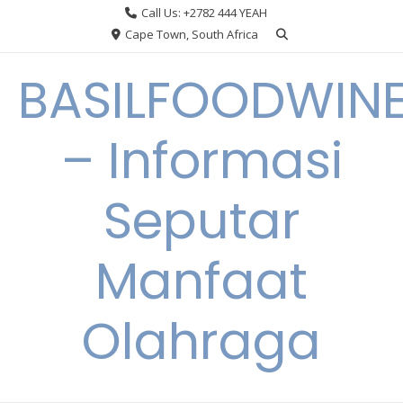
Skip
Call Us: +2782 444 YEAH
to
Cape Town, South Africa
content
BASILFOODWIN
– Informasi
Seputar
Manfaat
Olahraga