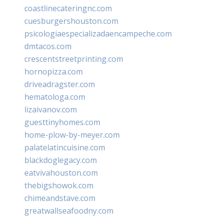
coastlinecateringnc.com
cuesburgershouston.com
psicologiaespecializadaencampeche.com
dmtacos.com
crescentstreetprinting.com
hornopizza.com
driveadragster.com
hematologa.com
lizaivanov.com
guesttinyhomes.com
home-plow-by-meyer.com
palatelatincuisine.com
blackdoglegacy.com
eatvivahouston.com
thebigshowok.com
chimeandstave.com
greatwallseafoodny.com