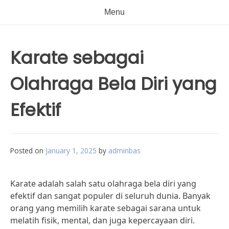
Menu
Karate sebagai
Olahraga Bela Diri yang
Efektif
Posted on
January 1, 2025
by
adminbas
Karate adalah salah satu olahraga bela diri yang
efektif dan sangat populer di seluruh dunia. Banyak
orang yang memilih karate sebagai sarana untuk
melatih fisik, mental, dan juga kepercayaan diri.