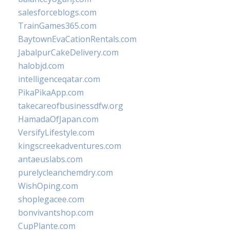
salesforceblogs.com
TrainGames365.com
BaytownEvaCationRentals.com
JabalpurCakeDelivery.com
halobjd.com
intelligenceqatar.com
PikaPikaApp.com
takecareofbusinessdfw.org
HamadaOfJapan.com
VersifyLifestyle.com
kingscreekadventures.com
antaeuslabs.com
purelycleanchemdry.com
WishOping.com
shoplegacee.com
bonvivantshop.com
CupPlante.com