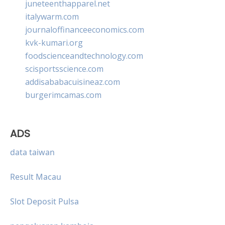
juneteenthapparel.net
italywarm.com
journaloffinanceeconomics.com
kvk-kumari.org
foodscienceandtechnology.com
scisportsscience.com
addisababacuisineaz.com
burgerimcamas.com
ADS
data taiwan
Result Macau
Slot Deposit Pulsa