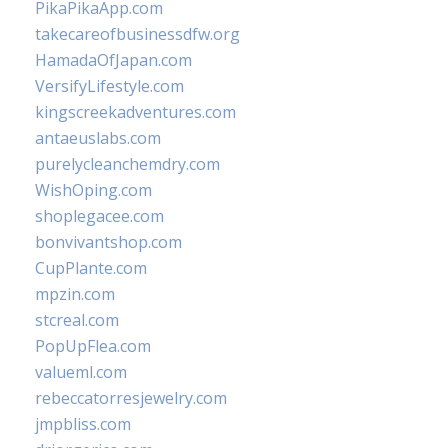
PikaPikaApp.com
takecareofbusinessdfw.org
HamadaOfJapan.com
VersifyLifestyle.com
kingscreekadventures.com
antaeuslabs.com
purelycleanchemdry.com
WishOping.com
shoplegacee.com
bonvivantshop.com
CupPlante.com
mpzin.com
stcreal.com
PopUpFlea.com
valueml.com
rebeccatorresjewelry.com
jmpbliss.com