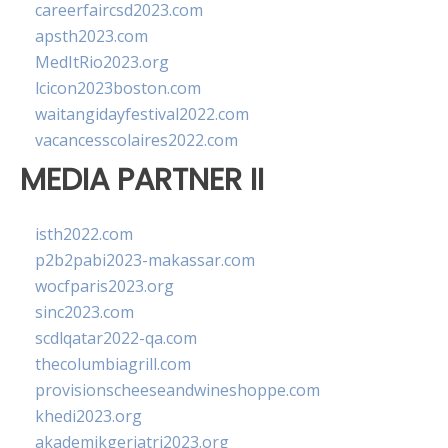
careerfaircsd2023.com
apsth2023.com
MedItRio2023.org
lcicon2023boston.com
waitangidayfestival2022.com
vacancesscolaires2022.com
MEDIA PARTNER II
isth2022.com
p2b2pabi2023-makassar.com
wocfparis2023.org
sinc2023.com
scdlqatar2022-qa.com
thecolumbiagrill.com
provisionscheeseandwineshoppe.com
khedi2023.org
akademikgeriatri2023.org