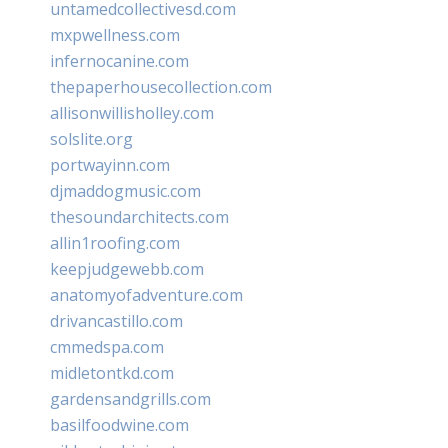
untamedcollectivesd.com
mxpwellness.com
infernocanine.com
thepaperhousecollection.com
allisonwillisholley.com
solslite.org
portwayinn.com
djmaddogmusic.com
thesoundarchitects.com
allin1roofing.com
keepjudgewebb.com
anatomyofadventure.com
drivancastillo.com
cmmedspa.com
midletontkd.com
gardensandgrills.com
basilfoodwine.com