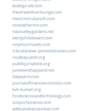
bodega-ole.com
thestreamlinerlounge.com
mestrinorubanofc.com
novelatherton.com
nassvalleygardens.net
electjohnstewart.com
omptourtravels.com
tribratanews-polreskebumen.com
rsudbayuasih.org
publikjurnalistik.org
juneteenthapparel.net
italywarm.com
journaloffinanceeconomics.com
kvk-kumari.org
foodscienceandtechnology.com
scisportsscience.com
addisababacuisineaz.com