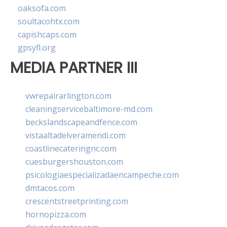
oaksofa.com
soultacohtx.com
capishcaps.com
gpsyfl.org
MEDIA PARTNER III
vwrepairarlington.com
cleaningservicebaltimore-md.com
beckslandscapeandfence.com
vistaaltadelveramendi.com
coastlinecateringnc.com
cuesburgershouston.com
psicologiaespecializadaencampeche.com
dmtacos.com
crescentstreetprinting.com
hornopizza.com