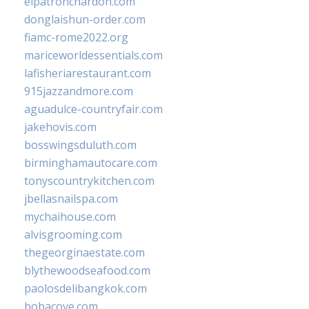
elpatronchardon.com
donglaishun-order.com
fiamc-rome2022.org
mariceworldessentials.com
lafisheriarestaurant.com
915jazzandmore.com
aguadulce-countryfair.com
jakehovis.com
bosswingsduluth.com
birminghamautocare.com
tonyscountrykitchen.com
jbellasnailspa.com
mychaihouse.com
alvisgrooming.com
thegeorginaestate.com
blythewoodseafood.com
paolosdelibangkok.com
bobacove.com