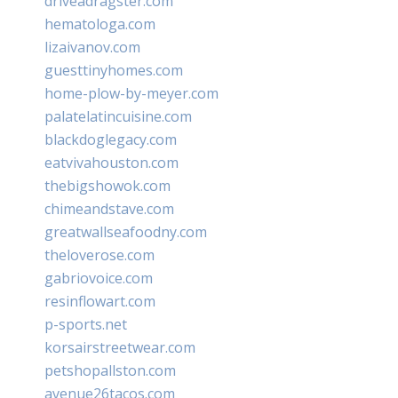
driveadragster.com
hematologa.com
lizaivanov.com
guesttinyhomes.com
home-plow-by-meyer.com
palatelatincuisine.com
blackdoglegacy.com
eatvivahouston.com
thebigshowok.com
chimeandstave.com
greatwallseafoodny.com
theloverose.com
gabriovoice.com
resinflowart.com
p-sports.net
korsairstreetwear.com
petshopallston.com
avenue26tacos.com