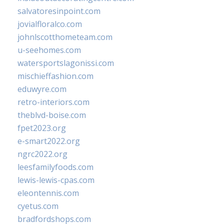
salvatoresinpoint.com
jovialfloralco.com
johnlscotthometeam.com
u-seehomes.com
watersportslagonissi.com
mischieffashion.com
eduwyre.com
retro-interiors.com
theblvd-boise.com
fpet2023.org
e-smart2022.org
ngrc2022.org
leesfamilyfoods.com
lewis-lewis-cpas.com
eleontennis.com
cyetus.com
bradfordshops.com