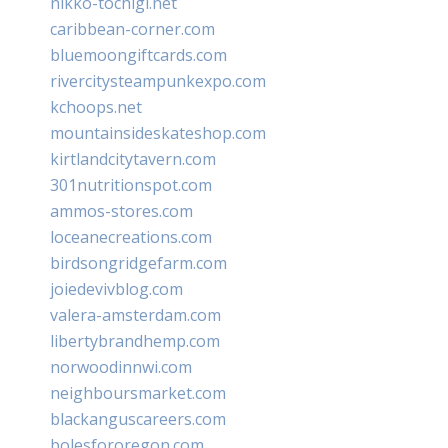
nikko-tochigi.net
caribbean-corner.com
bluemoongiftcards.com
rivercitysteampunkexpo.com
kchoops.net
mountainsideskateshop.com
kirtlandcitytavern.com
301nutritionspot.com
ammos-stores.com
loceanecreations.com
birdsongridgefarm.com
joiedevivblog.com
valera-amsterdam.com
libertybrandhemp.com
norwoodinnwi.com
neighboursmarket.com
blackanguscareers.com
bolesfororegon.com