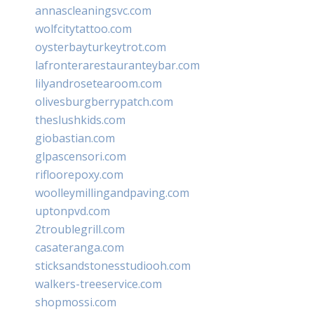
annascleaningsvc.com
wolfcitytattoo.com
oysterbayturkeytrot.com
lafronterarestauranteybar.com
lilyandrosetearoom.com
olivesburgberrypatch.com
theslushkids.com
giobastian.com
glpascensori.com
rifloorepoxy.com
woolleymillingandpaving.com
uptonpvd.com
2troublegrill.com
casateranga.com
sticksandstonesstudiooh.com
walkers-treeservice.com
shopmossi.com