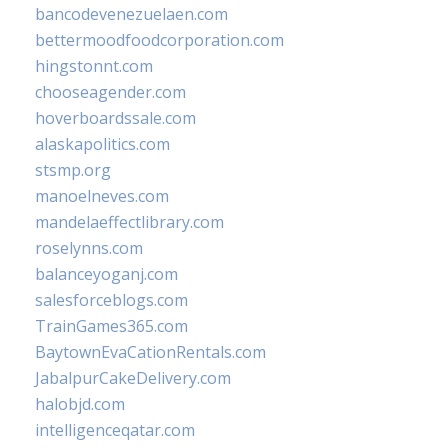
bancodevenezuelaen.com
bettermoodfoodcorporation.com
hingstonnt.com
chooseagender.com
hoverboardssale.com
alaskapolitics.com
stsmp.org
manoelneves.com
mandelaeffectlibrary.com
roselynns.com
balanceyoganj.com
salesforceblogs.com
TrainGames365.com
BaytownEvaCationRentals.com
JabalpurCakeDelivery.com
halobjd.com
intelligenceqatar.com