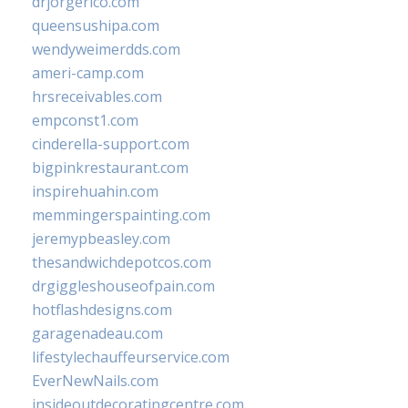
drjorgerico.com
queensushipa.com
wendyweimerdds.com
ameri-camp.com
hrsreceivables.com
empconst1.com
cinderella-support.com
bigpinkrestaurant.com
inspirehuahin.com
memmingerspainting.com
jeremypbeasley.com
thesandwichdepotcos.com
drgiggleshouseofpain.com
hotflashdesigns.com
garagenadeau.com
lifestylechauffeurservice.com
EverNewNails.com
insideoutdecoratingcentre.com