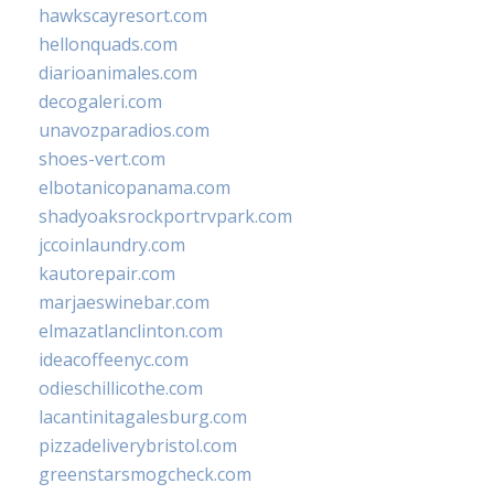
hawkscayresort.com
hellonquads.com
diarioanimales.com
decogaleri.com
unavozparadios.com
shoes-vert.com
elbotanicopanama.com
shadyoaksrockportrvpark.com
jccoinlaundry.com
kautorepair.com
marjaeswinebar.com
elmazatlanclinton.com
ideacoffeenyc.com
odieschillicothe.com
lacantinitagalesburg.com
pizzadeliverybristol.com
greenstarsmogcheck.com