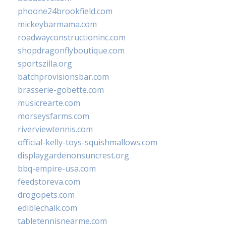
phoone24brookfield.com
mickeybarmama.com
roadwayconstructioninc.com
shopdragonflyboutique.com
sportszilla.org
batchprovisionsbar.com
brasserie-gobette.com
musicrearte.com
morseysfarms.com
riverviewtennis.com
official-kelly-toys-squishmallows.com
displaygardenonsuncrest.org
bbq-empire-usa.com
feedstoreva.com
drogopets.com
ediblechalk.com
tabletennisnearme.com