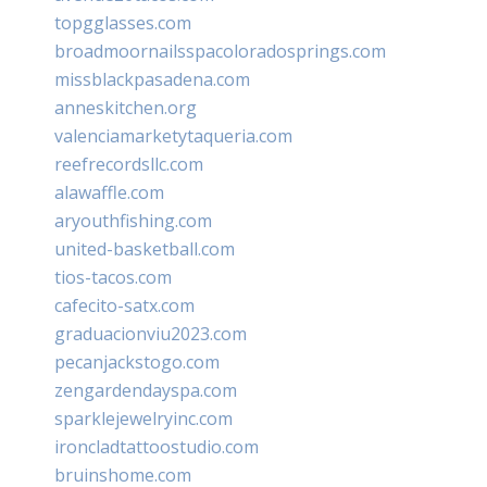
topgglasses.com
broadmoornailsspacoloradosprings.com
missblackpasadena.com
anneskitchen.org
valenciamarketytaqueria.com
reefrecordsllc.com
alawaffle.com
aryouthfishing.com
united-basketball.com
tios-tacos.com
cafecito-satx.com
graduacionviu2023.com
pecanjackstogo.com
zengardendayspa.com
sparklejewelryinc.com
ironcladtattoostudio.com
bruinshome.com