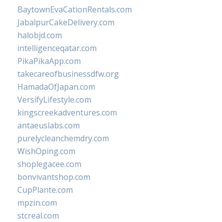
BaytownEvaCationRentals.com
JabalpurCakeDelivery.com
halobjd.com
intelligenceqatar.com
PikaPikaApp.com
takecareofbusinessdfw.org
HamadaOfJapan.com
VersifyLifestyle.com
kingscreekadventures.com
antaeuslabs.com
purelycleanchemdry.com
WishOping.com
shoplegacee.com
bonvivantshop.com
CupPlante.com
mpzin.com
stcreal.com