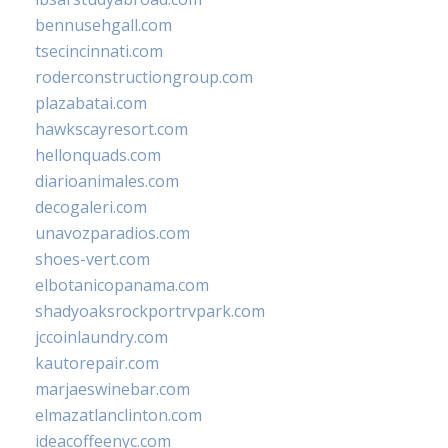
bennusehgall.com
tsecincinnati.com
roderconstructiongroup.com
plazabatai.com
hawkscayresort.com
hellonquads.com
diarioanimales.com
decogaleri.com
unavozparadios.com
shoes-vert.com
elbotanicopanama.com
shadyoaksrockportrvpark.com
jccoinlaundry.com
kautorepair.com
marjaeswinebar.com
elmazatlanclinton.com
ideacoffeenyc.com