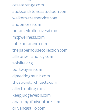
casateranga.com
sticksandstonesstudiooh.com
walkers-treeservice.com
shopmossi.com
untamedcollectivesd.com
mxpwellness.com
infernocanine.com
thepaperhousecollection.com
allisonwillisholley.com
solslite.org
portwayinn.com
djmaddogmusic.com
thesoundarchitects.com
allin1roofing.com
keepjudgewebb.com
anatomyofadventure.com
drivancastillo.com