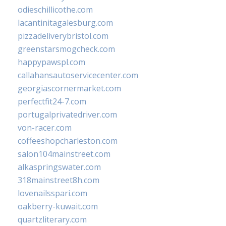
odieschillicothe.com
lacantinitagalesburg.com
pizzadeliverybristol.com
greenstarsmogcheck.com
happypawspl.com
callahansautoservicecenter.com
georgiascornermarket.com
perfectfit24-7.com
portugalprivatedriver.com
von-racer.com
coffeeshopcharleston.com
salon104mainstreet.com
alkaspringswater.com
318mainstreet8h.com
lovenailsspari.com
oakberry-kuwait.com
quartzliterary.com