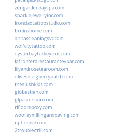
zengardendayspa.com
sparklejewelryinc.com
ironcladtattoostudio.com
bruinshome.com
annascleaningsvc.com
wolfcitytattoo.com
oysterbayturkeytrot.com
lafronterarestauranteybar.com
lilyandrosetearoom.com
olivesburgberrypatch.com
theslushkids.com
giobastian.com
glpascensori.com
rifloorepoxy.com
woolleymillingandpaving.com
uptonpvd.com
2troublegrill.com