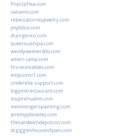
PopUpFlea.com
valueml.com
rebeccatorresjewelry.com
jmpbliss.com
drjorgerico.com
queensushipa.com
wendyweimerdds.com
ameri-camp.com
hrsreceivables.com
empconst1.com
cinderella-support.com
bigpinkrestaurant.com
inspirehuahin.com
memmingerspainting.com
jeremypbeasley.com
thesandwichdepotcos.com
drgiggleshouseofpain.com