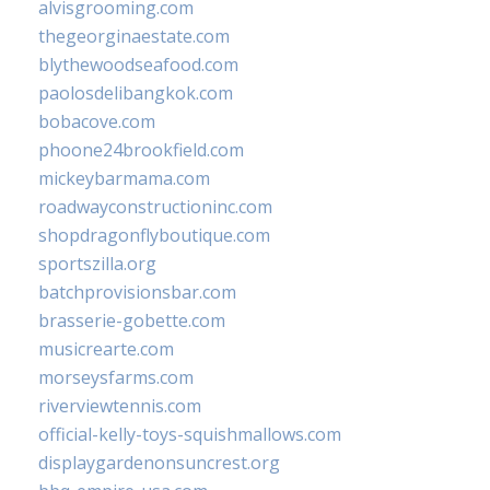
alvisgrooming.com
thegeorginaestate.com
blythewoodseafood.com
paolosdelibangkok.com
bobacove.com
phoone24brookfield.com
mickeybarmama.com
roadwayconstructioninc.com
shopdragonflyboutique.com
sportszilla.org
batchprovisionsbar.com
brasserie-gobette.com
musicrearte.com
morseysfarms.com
riverviewtennis.com
official-kelly-toys-squishmallows.com
displaygardenonsuncrest.org