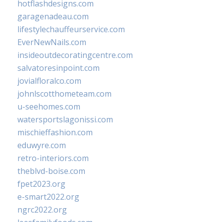
hotflashdesigns.com
garagenadeau.com
lifestylechauffeurservice.com
EverNewNails.com
insideoutdecoratingcentre.com
salvatoresinpoint.com
jovialfloralco.com
johnlscotthometeam.com
u-seehomes.com
watersportslagonissi.com
mischieffashion.com
eduwyre.com
retro-interiors.com
theblvd-boise.com
fpet2023.org
e-smart2022.org
ngrc2022.org