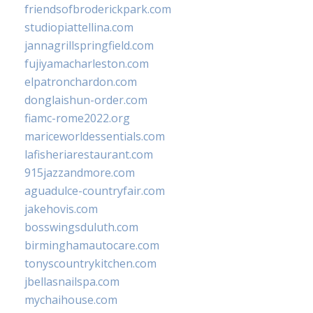
friendsofbroderickpark.com
studiopiattellina.com
jannagrillspringfield.com
fujiyamacharleston.com
elpatronchardon.com
donglaishun-order.com
fiamc-rome2022.org
mariceworldessentials.com
lafisheriarestaurant.com
915jazzandmore.com
aguadulce-countryfair.com
jakehovis.com
bosswingsduluth.com
birminghamautocare.com
tonyscountrykitchen.com
jbellasnailspa.com
mychaihouse.com