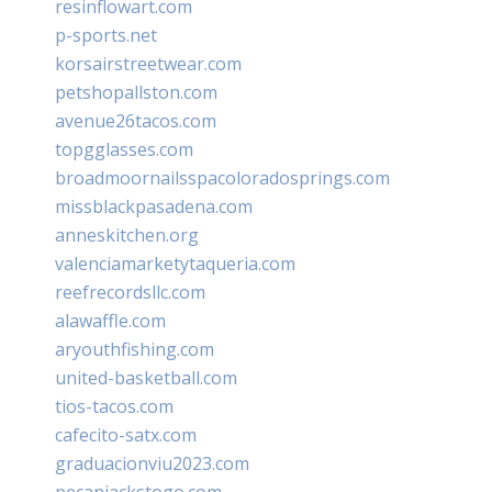
resinflowart.com
p-sports.net
korsairstreetwear.com
petshopallston.com
avenue26tacos.com
topgglasses.com
broadmoornailsspacoloradosprings.com
missblackpasadena.com
anneskitchen.org
valenciamarketytaqueria.com
reefrecordsllc.com
alawaffle.com
aryouthfishing.com
united-basketball.com
tios-tacos.com
cafecito-satx.com
graduacionviu2023.com
pecanjackstogo.com