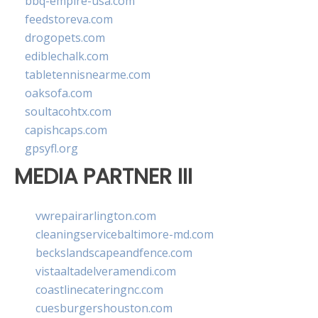
bbq-empire-usa.com
feedstoreva.com
drogopets.com
ediblechalk.com
tabletennisnearme.com
oaksofa.com
soultacohtx.com
capishcaps.com
gpsyfl.org
MEDIA PARTNER III
vwrepairarlington.com
cleaningservicebaltimore-md.com
beckslandscapeandfence.com
vistaaltadelveramendi.com
coastlinecateringnc.com
cuesburgershouston.com