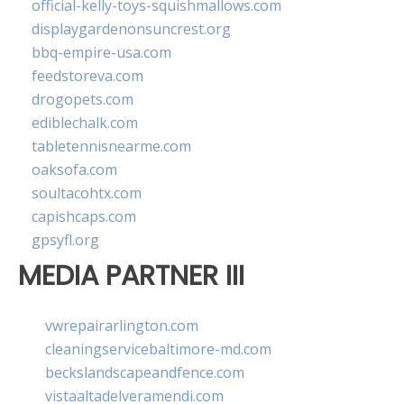
official-kelly-toys-squishmallows.com
displaygardenonsuncrest.org
bbq-empire-usa.com
feedstoreva.com
drogopets.com
ediblechalk.com
tabletennisnearme.com
oaksofa.com
soultacohtx.com
capishcaps.com
gpsyfl.org
MEDIA PARTNER III
vwrepairarlington.com
cleaningservicebaltimore-md.com
beckslandscapeandfence.com
vistaaltadelveramendi.com