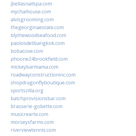
jbellasnailspa.com
mychaihouse.com
alvisgrooming.com
thegeorginaestate.com
blythewoodseafood.com
paolosdelibangkok.com
bobacove.com
phoone24brookfield.com
mickeybarmama.com
roadwayconstructioninc.com
shopdragonflyboutique.com
sportszilla.org
batchprovisionsbar.com
brasserie-gobette.com
musicrearte.com
morseysfarms.com
riverviewtennis.com