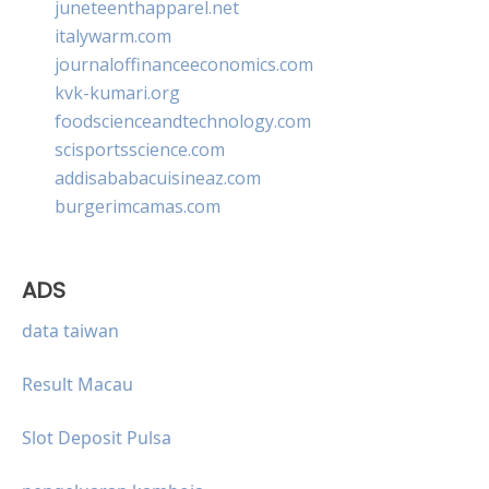
juneteenthapparel.net
italywarm.com
journaloffinanceeconomics.com
kvk-kumari.org
foodscienceandtechnology.com
scisportsscience.com
addisababacuisineaz.com
burgerimcamas.com
ADS
data taiwan
Result Macau
Slot Deposit Pulsa