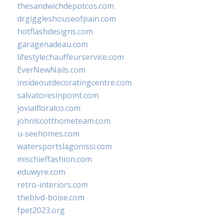
thesandwichdepotcos.com
drgiggleshouseofpain.com
hotflashdesigns.com
garagenadeau.com
lifestylechauffeurservice.com
EverNewNails.com
insideoutdecoratingcentre.com
salvatoresinpoint.com
jovialfloralco.com
johnlscotthometeam.com
u-seehomes.com
watersportslagonissi.com
mischieffashion.com
eduwyre.com
retro-interiors.com
theblvd-boise.com
fpet2023.org