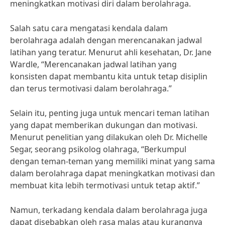
meningkatkan motivasi diri dalam berolahraga.
Salah satu cara mengatasi kendala dalam
berolahraga adalah dengan merencanakan jadwal
latihan yang teratur. Menurut ahli kesehatan, Dr. Jane
Wardle, “Merencanakan jadwal latihan yang
konsisten dapat membantu kita untuk tetap disiplin
dan terus termotivasi dalam berolahraga.”
Selain itu, penting juga untuk mencari teman latihan
yang dapat memberikan dukungan dan motivasi.
Menurut penelitian yang dilakukan oleh Dr. Michelle
Segar, seorang psikolog olahraga, “Berkumpul
dengan teman-teman yang memiliki minat yang sama
dalam berolahraga dapat meningkatkan motivasi dan
membuat kita lebih termotivasi untuk tetap aktif.”
Namun, terkadang kendala dalam berolahraga juga
dapat disebabkan oleh rasa malas atau kurangnya