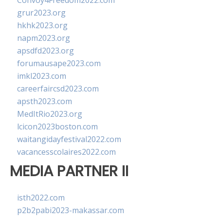
Convoy4Freedom2022.com
grur2023.org
hkhk2023.org
napm2023.org
apsdfd2023.org
forumausape2023.com
imkl2023.com
careerfaircsd2023.com
apsth2023.com
MedItRio2023.org
lcicon2023boston.com
waitangidayfestival2022.com
vacancesscolaires2022.com
MEDIA PARTNER II
isth2022.com
p2b2pabi2023-makassar.com