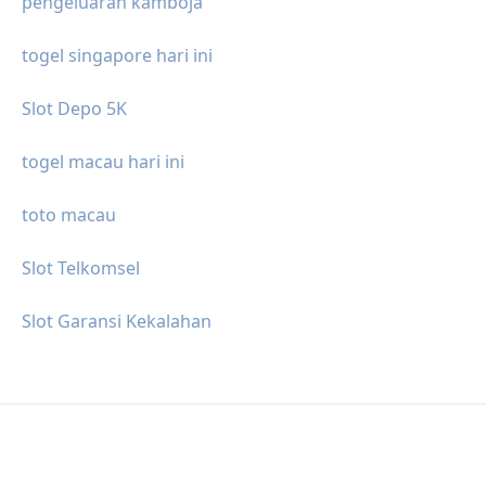
pengeluaran kamboja
togel singapore hari ini
Slot Depo 5K
togel macau hari ini
toto macau
Slot Telkomsel
Slot Garansi Kekalahan