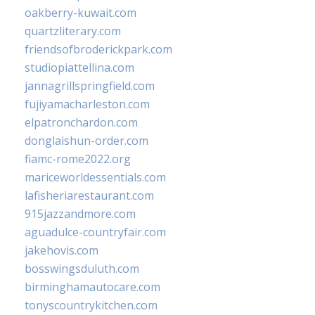
oakberry-kuwait.com
quartzliterary.com
friendsofbroderickpark.com
studiopiattellina.com
jannagrillspringfield.com
fujiyamacharleston.com
elpatronchardon.com
donglaishun-order.com
fiamc-rome2022.org
mariceworldessentials.com
lafisheriarestaurant.com
915jazzandmore.com
aguadulce-countryfair.com
jakehovis.com
bosswingsduluth.com
birminghamautocare.com
tonyscountrykitchen.com