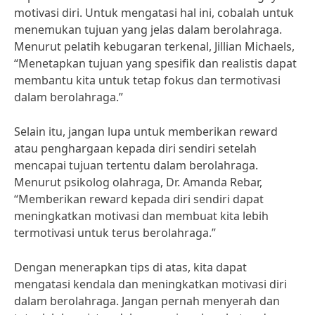
motivasi diri. Untuk mengatasi hal ini, cobalah untuk
menemukan tujuan yang jelas dalam berolahraga.
Menurut pelatih kebugaran terkenal, Jillian Michaels,
“Menetapkan tujuan yang spesifik dan realistis dapat
membantu kita untuk tetap fokus dan termotivasi
dalam berolahraga.”
Selain itu, jangan lupa untuk memberikan reward
atau penghargaan kepada diri sendiri setelah
mencapai tujuan tertentu dalam berolahraga.
Menurut psikolog olahraga, Dr. Amanda Rebar,
“Memberikan reward kepada diri sendiri dapat
meningkatkan motivasi dan membuat kita lebih
termotivasi untuk terus berolahraga.”
Dengan menerapkan tips di atas, kita dapat
mengatasi kendala dan meningkatkan motivasi diri
dalam berolahraga. Jangan pernah menyerah dan