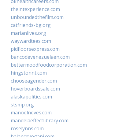
okhealthcareers.com
theintexperience.com
unboundedthefilm.com
catfriends-bg.org
marianlives.org
waywardtees.com
pidfloorsexpress.com
bancodevenezuelaen.com
bettermoodfoodcorporation.com
hingstonnt.com
chooseagender.com
hoverboardssale.com
alaskapolitics.com
stsmp.org
manoelneves.com
mandelaeffectlibrary.com
roselynns.com
balanceyoganj.com