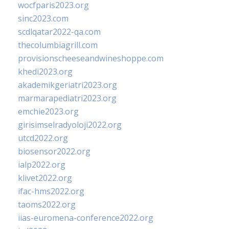
wocfparis2023.org
sinc2023.com
scdlqatar2022-qa.com
thecolumbiagrill.com
provisionscheeseandwineshoppe.com
khedi2023.org
akademikgeriatri2023.org
marmarapediatri2023.org
emchie2023.org
girisimselradyoloji2022.org
utcd2022.org
biosensor2022.org
ialp2022.org
klivet2022.org
ifac-hms2022.org
taoms2022.org
iias-euromena-conference2022.org