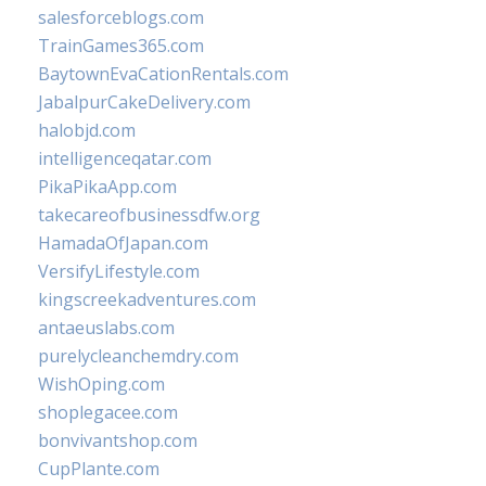
salesforceblogs.com
TrainGames365.com
BaytownEvaCationRentals.com
JabalpurCakeDelivery.com
halobjd.com
intelligenceqatar.com
PikaPikaApp.com
takecareofbusinessdfw.org
HamadaOfJapan.com
VersifyLifestyle.com
kingscreekadventures.com
antaeuslabs.com
purelycleanchemdry.com
WishOping.com
shoplegacee.com
bonvivantshop.com
CupPlante.com