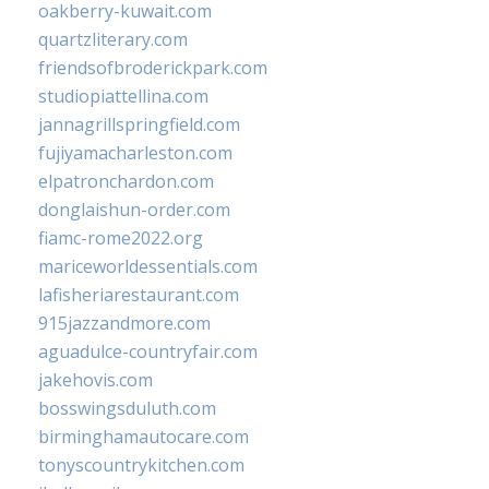
oakberry-kuwait.com
quartzliterary.com
friendsofbroderickpark.com
studiopiattellina.com
jannagrillspringfield.com
fujiyamacharleston.com
elpatronchardon.com
donglaishun-order.com
fiamc-rome2022.org
mariceworldessentials.com
lafisheriarestaurant.com
915jazzandmore.com
aguadulce-countryfair.com
jakehovis.com
bosswingsduluth.com
birminghamautocare.com
tonyscountrykitchen.com