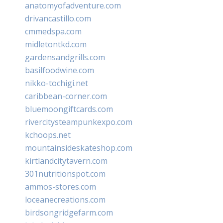
anatomyofadventure.com
drivancastillo.com
cmmedspa.com
midletontkd.com
gardensandgrills.com
basilfoodwine.com
nikko-tochigi.net
caribbean-corner.com
bluemoongiftcards.com
rivercitysteampunkexpo.com
kchoops.net
mountainsideskateshop.com
kirtlandcitytavern.com
301nutritionspot.com
ammos-stores.com
loceanecreations.com
birdsongridgefarm.com