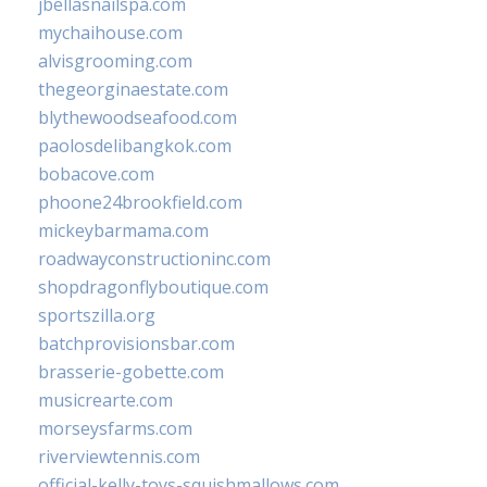
jbellasnailspa.com
mychaihouse.com
alvisgrooming.com
thegeorginaestate.com
blythewoodseafood.com
paolosdelibangkok.com
bobacove.com
phoone24brookfield.com
mickeybarmama.com
roadwayconstructioninc.com
shopdragonflyboutique.com
sportszilla.org
batchprovisionsbar.com
brasserie-gobette.com
musicrearte.com
morseysfarms.com
riverviewtennis.com
official-kelly-toys-squishmallows.com