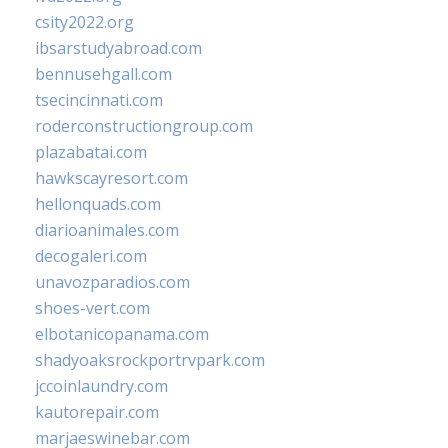
csity2022.org
ibsarstudyabroad.com
bennusehgall.com
tsecincinnati.com
roderconstructiongroup.com
plazabatai.com
hawkscayresort.com
hellonquads.com
diarioanimales.com
decogaleri.com
unavozparadios.com
shoes-vert.com
elbotanicopanama.com
shadyoaksrockportrvpark.com
jccoinlaundry.com
kautorepair.com
marjaeswinebar.com