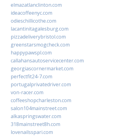
elmazatlanclinton.com
ideacoffeenyc.com
odieschillicothe.com
lacantinitagalesburg.com
pizzadeliverybristol.com
greenstarsmogcheck.com
happypawspl.com
callahansautoservicecenter.com
georgiascornermarket.com
perfectfit24-7.com
portugalprivatedriver.com
von-racer.com
coffeeshopcharleston.com
salon104mainstreet.com
alkaspringswater.com
318mainstreet8h.com
lovenailsspari.com