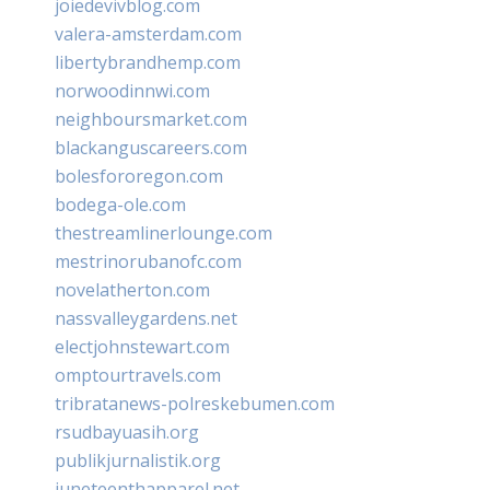
joiedevivblog.com
valera-amsterdam.com
libertybrandhemp.com
norwoodinnwi.com
neighboursmarket.com
blackanguscareers.com
bolesfororegon.com
bodega-ole.com
thestreamlinerlounge.com
mestrinorubanofc.com
novelatherton.com
nassvalleygardens.net
electjohnstewart.com
omptourtravels.com
tribratanews-polreskebumen.com
rsudbayuasih.org
publikjurnalistik.org
juneteenthapparel.net