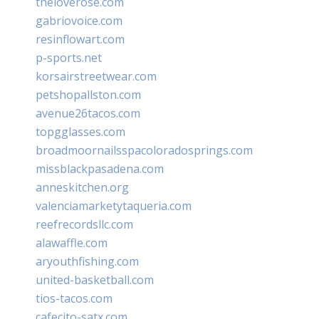
theloverose.com
gabriovoice.com
resinflowart.com
p-sports.net
korsairstreetwear.com
petshopallston.com
avenue26tacos.com
topgglasses.com
broadmoornailsspacoloradosprings.com
missblackpasadena.com
anneskitchen.org
valenciamarketytaqueria.com
reefrecordsllc.com
alawaffle.com
aryouthfishing.com
united-basketball.com
tios-tacos.com
cafecito-satx.com