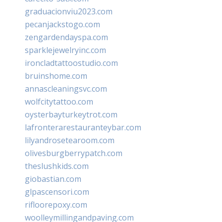
graduacionviu2023.com
pecanjackstogo.com
zengardendayspa.com
sparklejewelryinc.com
ironcladtattoostudio.com
bruinshome.com
annascleaningsvc.com
wolfcitytattoo.com
oysterbayturkeytrot.com
lafronterarestauranteybar.com
lilyandrosetearoom.com
olivesburgberrypatch.com
theslushkids.com
giobastian.com
glpascensori.com
rifloorepoxy.com
woolleymillingandpaving.com