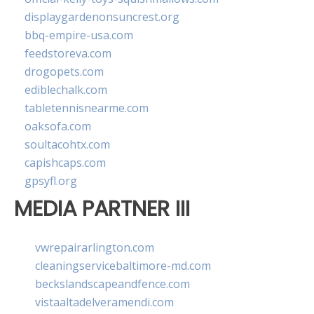
displaygardenonsuncrest.org
bbq-empire-usa.com
feedstoreva.com
drogopets.com
ediblechalk.com
tabletennisnearme.com
oaksofa.com
soultacohtx.com
capishcaps.com
gpsyfl.org
MEDIA PARTNER III
vwrepairarlington.com
cleaningservicebaltimore-md.com
beckslandscapeandfence.com
vistaaltadelveramendi.com