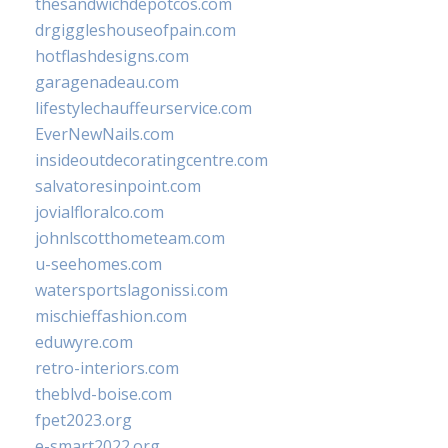
thesandwichdepotcos.com
drgiggleshouseofpain.com
hotflashdesigns.com
garagenadeau.com
lifestylechauffeurservice.com
EverNewNails.com
insideoutdecoratingcentre.com
salvatoresinpoint.com
jovialfloralco.com
johnlscotthometeam.com
u-seehomes.com
watersportslagonissi.com
mischieffashion.com
eduwyre.com
retro-interiors.com
theblvd-boise.com
fpet2023.org
e-smart2022.org