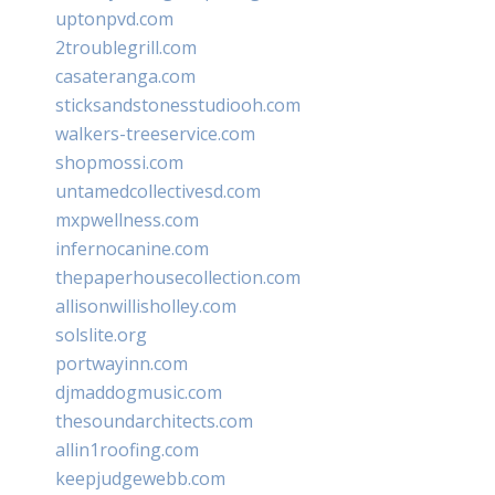
uptonpvd.com
2troublegrill.com
casateranga.com
sticksandstonesstudiooh.com
walkers-treeservice.com
shopmossi.com
untamedcollectivesd.com
mxpwellness.com
infernocanine.com
thepaperhousecollection.com
allisonwillisholley.com
solslite.org
portwayinn.com
djmaddogmusic.com
thesoundarchitects.com
allin1roofing.com
keepjudgewebb.com