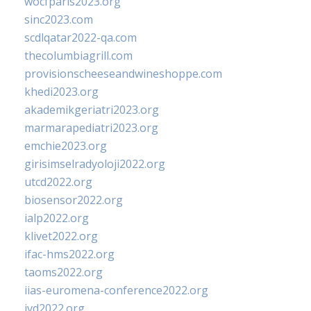
wocfparis2023.org
sinc2023.com
scdlqatar2022-qa.com
thecolumbiagrill.com
provisionscheeseandwineshoppe.com
khedi2023.org
akademikgeriatri2023.org
marmarapediatri2023.org
emchie2023.org
girisimselradyoloji2022.org
utcd2022.org
biosensor2022.org
ialp2022.org
klivet2022.org
ifac-hms2022.org
taoms2022.org
iias-euromena-conference2022.org
ivd2022.org