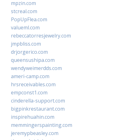
mpzin.com
stcreal.com
PopUpFlea.com
valueml.com
rebeccatorresjewelry.com
jmpbliss.com
drjorgerico.com
queensushipa.com
wendyweimerdds.com
ameri-camp.com
hrsreceivables.com
empconst1.com
cinderella-support.com
bigpinkrestaurant.com
inspirehuahin.com
memmingerspainting.com
jeremypbeasley.com