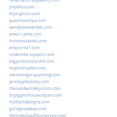
rebeccatorresjewelry.com
jmpbliss.com
drjorgerico.com
queensushipa.com
wendyweimerdds.com
ameri-camp.com
hrsreceivables.com
empconst1.com
cinderella-support.com
bigpinkrestaurant.com
inspirehuahin.com
memmingerspainting.com
jeremypbeasley.com
thesandwichdepotcos.com
drgiggleshouseofpain.com
hotflashdesigns.com
garagenadeau.com
lifestylechauffeurservice.com