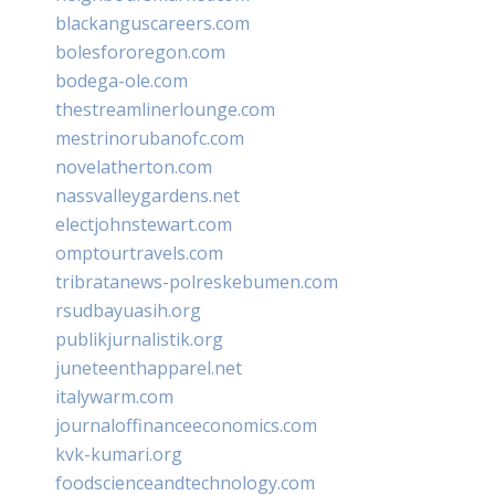
blackanguscareers.com
bolesfororegon.com
bodega-ole.com
thestreamlinerlounge.com
mestrinorubanofc.com
novelatherton.com
nassvalleygardens.net
electjohnstewart.com
omptourtravels.com
tribratanews-polreskebumen.com
rsudbayuasih.org
publikjurnalistik.org
juneteenthapparel.net
italywarm.com
journaloffinanceeconomics.com
kvk-kumari.org
foodscienceandtechnology.com