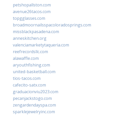
petshopallston.com
avenue26tacos.com
topgglasses.com
broadmoornailsspacoloradosprings.com
missblackpasadena.com
anneskitchen.org
valenciamarketytaqueria.com
reefrecordsllc.com
alawaffle.com
aryouthfishing.com
united-basketball.com
tios-tacos.com
cafecito-satx.com
graduacionviu2023.com
pecanjackstogo.com
zengardendayspa.com
sparklejewelryinc.com