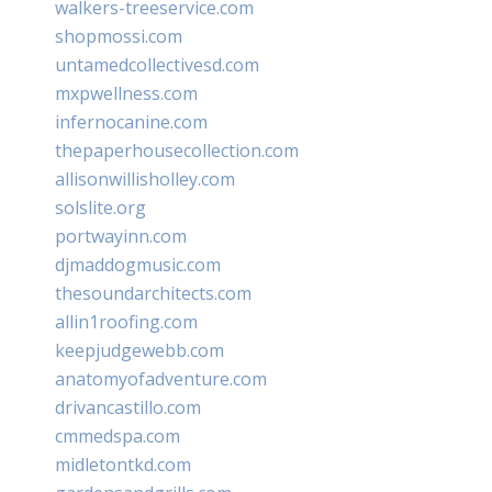
walkers-treeservice.com
shopmossi.com
untamedcollectivesd.com
mxpwellness.com
infernocanine.com
thepaperhousecollection.com
allisonwillisholley.com
solslite.org
portwayinn.com
djmaddogmusic.com
thesoundarchitects.com
allin1roofing.com
keepjudgewebb.com
anatomyofadventure.com
drivancastillo.com
cmmedspa.com
midletontkd.com