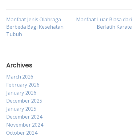
Post
Manfaat Jenis Olahraga
Manfaat Luar Biasa dari
Berbeda Bagi Kesehatan
Berlatih Karate
Tubuh
navigation
Archives
March 2026
February 2026
January 2026
December 2025
January 2025
December 2024
November 2024
October 2024