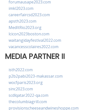
forumausape2023.com
imkl2023.com
careerfaircsd2023.com
apsth2023.com
MedItRio2023.org
lcicon2023boston.com
waitangidayfestival2022.com
vacancesscolaires2022.com
MEDIA PARTNER II
isth2022.com
p2b2pabi2023-makassar.com
wocfparis2023.org
sinc2023.com
scdlqatar2022-qa.com
thecolumbiagrill.com
provisionscheeseandwineshoppe.com