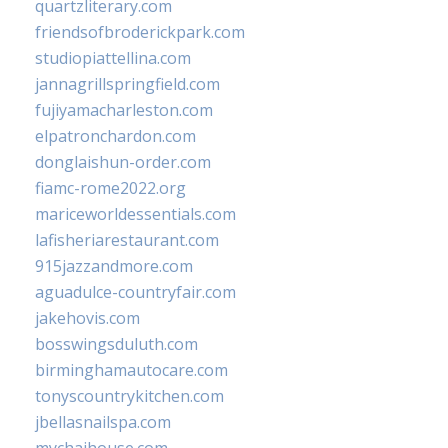
quartzliterary.com
friendsofbroderickpark.com
studiopiattellina.com
jannagrillspringfield.com
fujiyamacharleston.com
elpatronchardon.com
donglaishun-order.com
fiamc-rome2022.org
mariceworldessentials.com
lafisheriarestaurant.com
915jazzandmore.com
aguadulce-countryfair.com
jakehovis.com
bosswingsduluth.com
birminghamautocare.com
tonyscountrykitchen.com
jbellasnailspa.com