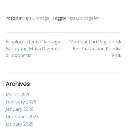
Posted in
Tips Olahraga
Tagged
Tips Olahraga lari
Post
Eksplorasi Jenis Olahraga
Manfaat Lari Pagi untuk
Baru yang Mulai Digemari
Kesehatan dan Kondisi
di Indonesia
Fisik
navigation
Archives
March 2026
February 2026
January 2026
December 2025
January 2025