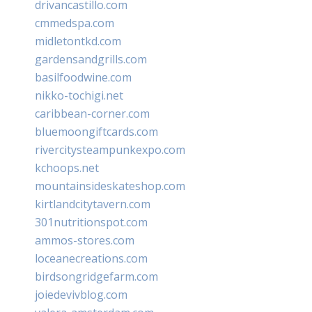
drivancastillo.com
cmmedspa.com
midletontkd.com
gardensandgrills.com
basilfoodwine.com
nikko-tochigi.net
caribbean-corner.com
bluemoongiftcards.com
rivercitysteampunkexpo.com
kchoops.net
mountainsideskateshop.com
kirtlandcitytavern.com
301nutritionspot.com
ammos-stores.com
loceanecreations.com
birdsongridgefarm.com
joiedevivblog.com