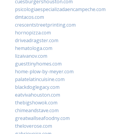
cuesburgershouston.com
psicologiaespecializadaencampeche.com
dmtacos.com
crescentstreetprinting.com
hornopizza.com
driveadragster.com
hematologa.com
lizaivanov.com
guesttinyhomes.com
home-plow-by-meyer.com
palatelatincuisine.com
blackdoglegacy.com
eatvivahouston.com
thebigshowok.com
chimeandstave.com
greatwallseafoodny.com
theloverose.com
gabriovoice.com