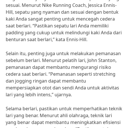
sesuai. Menurut Nike Running Coach, Jessica Ennis-
Hill, sepatu yang nyaman dan sesuai dengan bentuk
kaki Anda sangat penting untuk mencegah cedera
saat berlari. “Pastikan sepatu lari Anda memiliki
padding yang cukup untuk melindungi kaki Anda dari
benturan saat berlari,” kata Ennis-Hill.
Selain itu, penting juga untuk melakukan pemanasan
sebelum berlari. Menurut pelatih lari, John Stanton,
pemanasan dapat membantu mengurangi risiko
cedera saat berlari. “Pemanasan seperti stretching
dan jogging ringan dapat membantu
mempersiapkan otot dan sendi Anda untuk aktivitas
lari yang lebih intens,” ujarnya.
Selama berlari, pastikan untuk memperhatikan teknik
lari yang benar. Menurut ahli olahraga, teknik lari
yang benar dapat membantu meningkatkan efisiensi