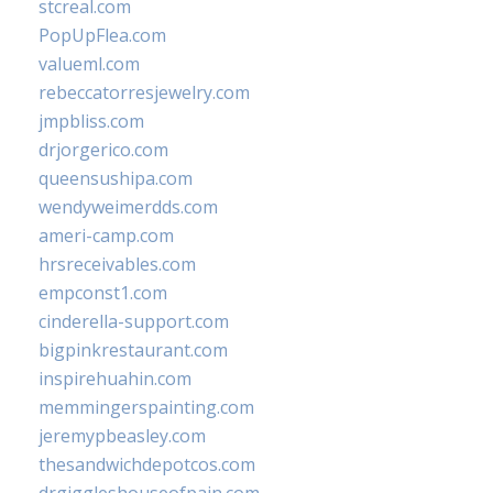
stcreal.com
PopUpFlea.com
valueml.com
rebeccatorresjewelry.com
jmpbliss.com
drjorgerico.com
queensushipa.com
wendyweimerdds.com
ameri-camp.com
hrsreceivables.com
empconst1.com
cinderella-support.com
bigpinkrestaurant.com
inspirehuahin.com
memmingerspainting.com
jeremypbeasley.com
thesandwichdepotcos.com