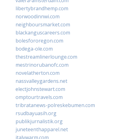
valera-amsterdam.com
libertybrandhemp.com
norwoodinnwi.com
neighboursmarket.com
blackanguscareers.com
bolesfororegon.com
bodega-ole.com
thestreamlinerlounge.com
mestrinorubanofc.com
novelatherton.com
nassvalleygardens.net
electjohnstewart.com
omptourtravels.com
tribratanews-polreskebumen.com
rsudbayuasih.org
publikjurnalistik.org
juneteenthapparel.net
italywarm.com