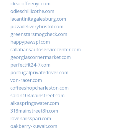
ideacoffeenyc.com
odieschillicothe.com
lacantinitagalesburg.com
pizzadeliverybristol.com
greenstarsmogcheck.com
happypawspl.com
callahansautoservicecenter.com
georgiascornermarket.com
perfectfit24-7.com
portugalprivatedriver.com
von-racer.com
coffeeshopcharleston.com
salon104mainstreet.com
alkaspringswater.com
318mainstreet8h.com
lovenailsspari.com
oakberry-kuwait.com