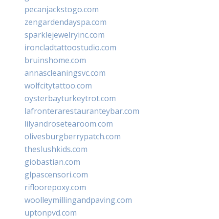
pecanjackstogo.com
zengardendayspa.com
sparklejewelryinc.com
ironcladtattoostudio.com
bruinshome.com
annascleaningsvc.com
wolfcitytattoo.com
oysterbayturkeytrot.com
lafronterarestauranteybar.com
lilyandrosetearoom.com
olivesburgberrypatch.com
theslushkids.com
giobastian.com
glpascensori.com
rifloorepoxy.com
woolleymillingandpaving.com
uptonpvd.com