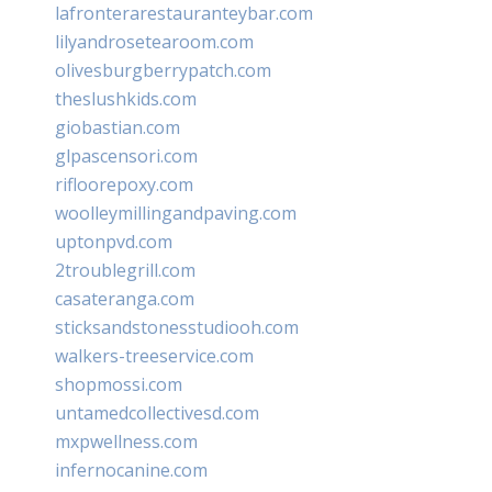
lafronterarestauranteybar.com
lilyandrosetearoom.com
olivesburgberrypatch.com
theslushkids.com
giobastian.com
glpascensori.com
rifloorepoxy.com
woolleymillingandpaving.com
uptonpvd.com
2troublegrill.com
casateranga.com
sticksandstonesstudiooh.com
walkers-treeservice.com
shopmossi.com
untamedcollectivesd.com
mxpwellness.com
infernocanine.com