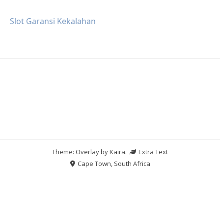
Slot Garansi Kekalahan
Theme: Overlay by
Kaira
.
Extra Text
Cape Town, South Africa