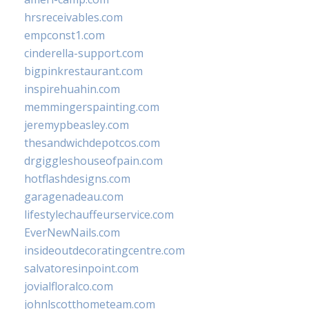
hrsreceivables.com
empconst1.com
cinderella-support.com
bigpinkrestaurant.com
inspirehuahin.com
memmingerspainting.com
jeremypbeasley.com
thesandwichdepotcos.com
drgiggleshouseofpain.com
hotflashdesigns.com
garagenadeau.com
lifestylechauffeurservice.com
EverNewNails.com
insideoutdecoratingcentre.com
salvatoresinpoint.com
jovialfloralco.com
johnlscotthometeam.com