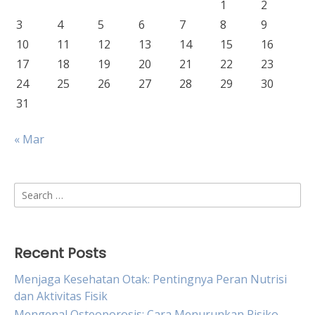
1
2
3
4
5
6
7
8
9
10
11
12
13
14
15
16
17
18
19
20
21
22
23
24
25
26
27
28
29
30
31
« Mar
Search
for:
Recent Posts
Menjaga Kesehatan Otak: Pentingnya Peran Nutrisi
dan Aktivitas Fisik
Mengenal Osteoporosis: Cara Menurunkan Risiko