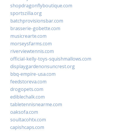
shopdragonflyboutique.com
sportszilla.org
batchprovisionsbar.com
brasserie-gobette.com
musicrearte.com
morseysfarms.com
riverviewtennis.com
official-kelly-toys-squishmallows.com
displaygardenonsuncrest.org
bbq-empire-usa.com
feedstoreva.com
drogopets.com
ediblechalk.com
tabletennisnearme.com
oaksofa.com
soultacohtx.com
capishcaps.com