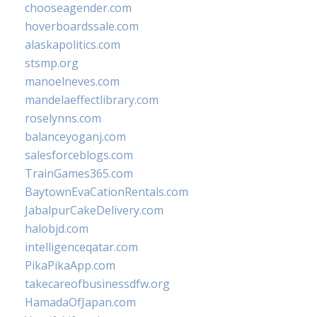
chooseagender.com
hoverboardssale.com
alaskapolitics.com
stsmp.org
manoelneves.com
mandelaeffectlibrary.com
roselynns.com
balanceyoganj.com
salesforceblogs.com
TrainGames365.com
BaytownEvaCationRentals.com
JabalpurCakeDelivery.com
halobjd.com
intelligenceqatar.com
PikaPikaApp.com
takecareofbusinessdfw.org
HamadaOfJapan.com