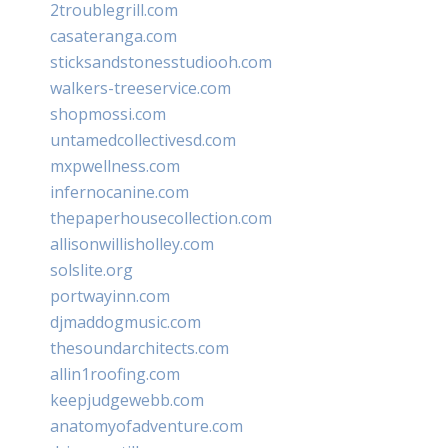
2troublegrill.com
casateranga.com
sticksandstonesstudiooh.com
walkers-treeservice.com
shopmossi.com
untamedcollectivesd.com
mxpwellness.com
infernocanine.com
thepaperhousecollection.com
allisonwillisholley.com
solslite.org
portwayinn.com
djmaddogmusic.com
thesoundarchitects.com
allin1roofing.com
keepjudgewebb.com
anatomyofadventure.com