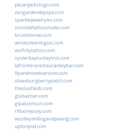
pecanjackstogo.com
zengardendayspa.com
sparklejewelryinc.com
ironcladtattoostudio.com
bruinshome.com
annascleaningsvc.com
wolfcitytattoo.com
oysterbayturkeytrot.com
lafronterarestauranteybar.com
lilyandrosetearoom.com
olivesburgberrypatch.com
theslushkids.com
giobastian.com
glpascensori.com
rifloorepoxy.com
woolleymillingandpaving.com
uptonpvd.com