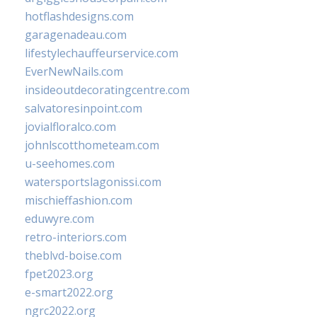
hotflashdesigns.com
garagenadeau.com
lifestylechauffeurservice.com
EverNewNails.com
insideoutdecoratingcentre.com
salvatoresinpoint.com
jovialfloralco.com
johnlscotthometeam.com
u-seehomes.com
watersportslagonissi.com
mischieffashion.com
eduwyre.com
retro-interiors.com
theblvd-boise.com
fpet2023.org
e-smart2022.org
ngrc2022.org