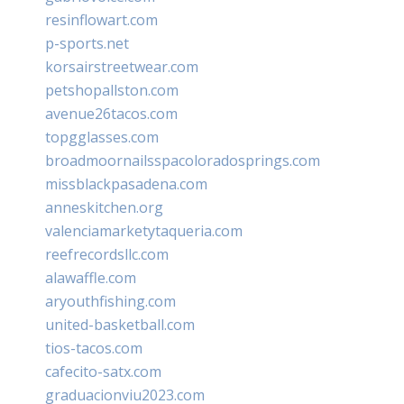
resinflowart.com
p-sports.net
korsairstreetwear.com
petshopallston.com
avenue26tacos.com
topgglasses.com
broadmoornailsspacoloradosprings.com
missblackpasadena.com
anneskitchen.org
valenciamarketytaqueria.com
reefrecordsllc.com
alawaffle.com
aryouthfishing.com
united-basketball.com
tios-tacos.com
cafecito-satx.com
graduacionviu2023.com