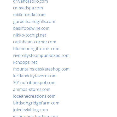
drivancastillo.com
cmmedspa.com
midletontkd.com
gardensandgrills.com
basilfoodwine.com
nikko-tochigi.net
caribbean-corner.com
bluemoongiftcards.com
rivercitysteampunkexpo.com
kchoops.net
mountainsideskateshop.com
kirtlandcitytavern.com
301nutritionspot.com
ammos-stores.com
loceanecreations.com
birdsongridgefarm.com
joiedevivblog.com
valera-amsterdam.com