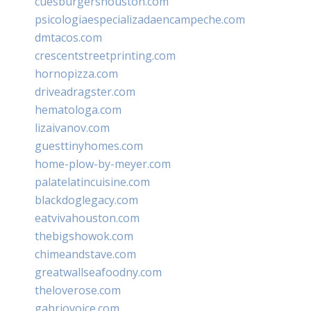
cuesburgershouston.com
psicologiaespecializadaencampeche.com
dmtacos.com
crescentstreetprinting.com
hornopizza.com
driveadragster.com
hematologa.com
lizaivanov.com
guesttinyhomes.com
home-plow-by-meyer.com
palatelatincuisine.com
blackdoglegacy.com
eatvivahouston.com
thebigshowok.com
chimeandstave.com
greatwallseafoodny.com
theloverose.com
gabriovoice.com