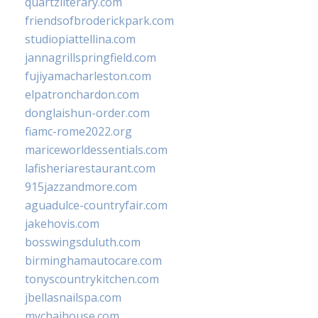
quartzliterary.com
friendsofbroderickpark.com
studiopiattellina.com
jannagrillspringfield.com
fujiyamacharleston.com
elpatronchardon.com
donglaishun-order.com
fiamc-rome2022.org
mariceworldessentials.com
lafisheriarestaurant.com
915jazzandmore.com
aguadulce-countryfair.com
jakehovis.com
bosswingsduluth.com
birminghamautocare.com
tonyscountrykitchen.com
jbellasnailspa.com
mychaihouse.com