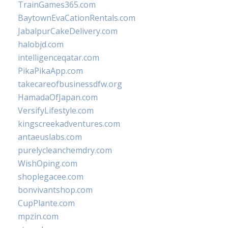
TrainGames365.com
BaytownEvaCationRentals.com
JabalpurCakeDelivery.com
halobjd.com
intelligenceqatar.com
PikaPikaApp.com
takecareofbusinessdfw.org
HamadaOfJapan.com
VersifyLifestyle.com
kingscreekadventures.com
antaeuslabs.com
purelycleanchemdry.com
WishOping.com
shoplegacee.com
bonvivantshop.com
CupPlante.com
mpzin.com