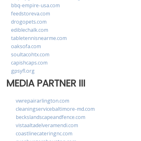
bbq-empire-usa.com
feedstoreva.com
drogopets.com
ediblechalk.com
tabletennisnearme.com
oaksofa.com
soultacohtx.com
capishcaps.com
gpsyfl.org
MEDIA PARTNER III
vwrepairarlington.com
cleaningservicebaltimore-md.com
beckslandscapeandfence.com
vistaaltadelveramendi.com
coastlinecateringnc.com