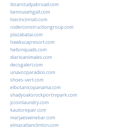
ibsarstudyabroad.com
bennusehgall.com
tsecincinnati.com
roderconstructiongroup.com
plazabatai.com
hawkscayresort.com
hellonquads.com
diarioanimales.com
decogaleri.com
unavozparadios.com
shoes-vert.com
elbotanicopanama.com
shadyoaksrockportrvpark.com
jccoinlaundry.com
kautorepair.com
marjaeswinebar.com
elmazatlanclinton.com