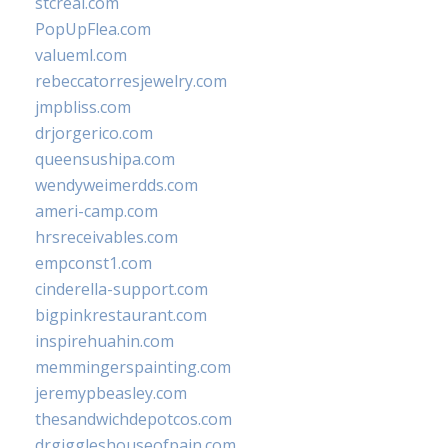
stcreal.com
PopUpFlea.com
valueml.com
rebeccatorresjewelry.com
jmpbliss.com
drjorgerico.com
queensushipa.com
wendyweimerdds.com
ameri-camp.com
hrsreceivables.com
empconst1.com
cinderella-support.com
bigpinkrestaurant.com
inspirehuahin.com
memmingerspainting.com
jeremypbeasley.com
thesandwichdepotcos.com
drgiggleshouseofpain.com