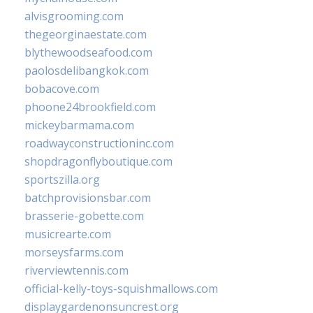
alvisgrooming.com
thegeorginaestate.com
blythewoodseafood.com
paolosdelibangkok.com
bobacove.com
phoone24brookfield.com
mickeybarmama.com
roadwayconstructioninc.com
shopdragonflyboutique.com
sportszilla.org
batchprovisionsbar.com
brasserie-gobette.com
musicrearte.com
morseysfarms.com
riverviewtennis.com
official-kelly-toys-squishmallows.com
displaygardenonsuncrest.org