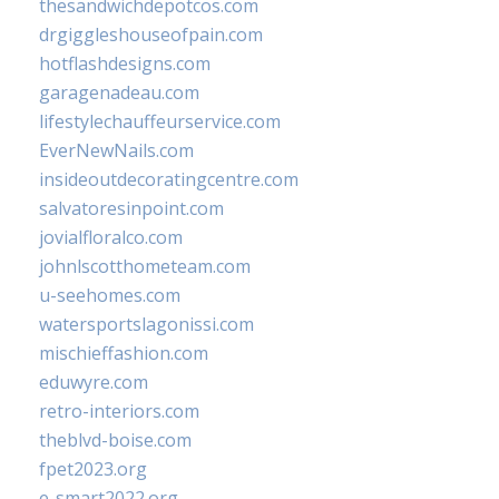
thesandwichdepotcos.com
drgiggleshouseofpain.com
hotflashdesigns.com
garagenadeau.com
lifestylechauffeurservice.com
EverNewNails.com
insideoutdecoratingcentre.com
salvatoresinpoint.com
jovialfloralco.com
johnlscotthometeam.com
u-seehomes.com
watersportslagonissi.com
mischieffashion.com
eduwyre.com
retro-interiors.com
theblvd-boise.com
fpet2023.org
e-smart2022.org