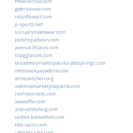
theloverose.com
gabriovoice.com
resinflowart.com
p-sports.net
korsairstreetwear.com
petshopallston.com
avenue26tacos.com
topgglasses.com
broadmoornailsspacoloradosprings.com
missblackpasadena.com
anneskitchen.org
valenciamarketytaqueria.com
reefrecordsllc.com
alawaffle.com
aryouthfishing.com
united-basketball.com
tios-tacos.com
cafecito-satx.com