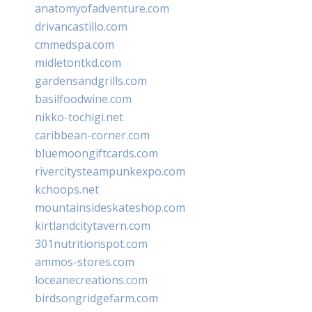
anatomyofadventure.com
drivancastillo.com
cmmedspa.com
midletontkd.com
gardensandgrills.com
basilfoodwine.com
nikko-tochigi.net
caribbean-corner.com
bluemoongiftcards.com
rivercitysteampunkexpo.com
kchoops.net
mountainsideskateshop.com
kirtlandcitytavern.com
301nutritionspot.com
ammos-stores.com
loceanecreations.com
birdsongridgefarm.com