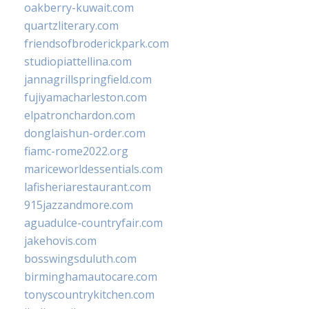
oakberry-kuwait.com
quartzliterary.com
friendsofbroderickpark.com
studiopiattellina.com
jannagrillspringfield.com
fujiyamacharleston.com
elpatronchardon.com
donglaishun-order.com
fiamc-rome2022.org
mariceworldessentials.com
lafisheriarestaurant.com
915jazzandmore.com
aguadulce-countryfair.com
jakehovis.com
bosswingsduluth.com
birminghamautocare.com
tonyscountrykitchen.com