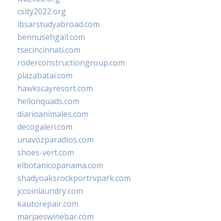
csity2022.org
ibsarstudyabroad.com
bennusehgall.com
tsecincinnati.com
roderconstructiongroup.com
plazabatai.com
hawkscayresort.com
hellonquads.com
diarioanimales.com
decogaleri.com
unavozparadios.com
shoes-vert.com
elbotanicopanama.com
shadyoaksrockportrvpark.com
jccoinlaundry.com
kautorepair.com
marjaeswinebar.com