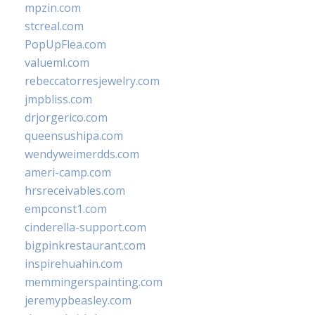
mpzin.com
stcreal.com
PopUpFlea.com
valueml.com
rebeccatorresjewelry.com
jmpbliss.com
drjorgerico.com
queensushipa.com
wendyweimerdds.com
ameri-camp.com
hrsreceivables.com
empconst1.com
cinderella-support.com
bigpinkrestaurant.com
inspirehuahin.com
memmingerspainting.com
jeremypbeasley.com