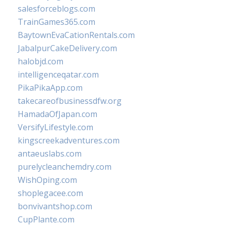
salesforceblogs.com
TrainGames365.com
BaytownEvaCationRentals.com
JabalpurCakeDelivery.com
halobjd.com
intelligenceqatar.com
PikaPikaApp.com
takecareofbusinessdfw.org
HamadaOfJapan.com
VersifyLifestyle.com
kingscreekadventures.com
antaeuslabs.com
purelycleanchemdry.com
WishOping.com
shoplegacee.com
bonvivantshop.com
CupPlante.com