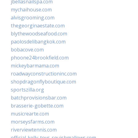
jbellasnailspa.com
mychaihouse.com
alvisgrooming.com
thegeorginaestate.com
blythewoodseafood.com
paolosdelibangkok.com
bobacove.com
phoone24brookfield.com
mickeybarmama.com
roadwayconstructioninc.com
shopdragonflyboutique.com
sportszilla.org
batchprovisionsbar.com
brasserie-gobette.com
musicrearte.com
morseysfarms.com
riverviewtennis.com
official-kelly-toys-squishmallows.com