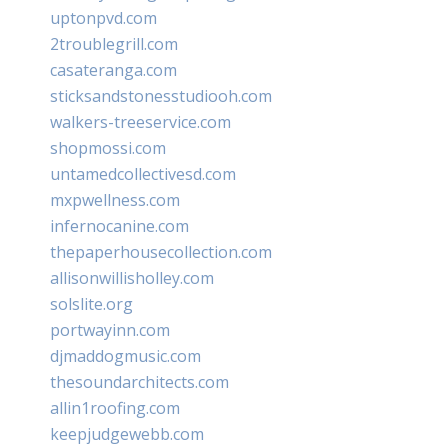
uptonpvd.com
2troublegrill.com
casateranga.com
sticksandstonesstudiooh.com
walkers-treeservice.com
shopmossi.com
untamedcollectivesd.com
mxpwellness.com
infernocanine.com
thepaperhousecollection.com
allisonwillisholley.com
solslite.org
portwayinn.com
djmaddogmusic.com
thesoundarchitects.com
allin1roofing.com
keepjudgewebb.com