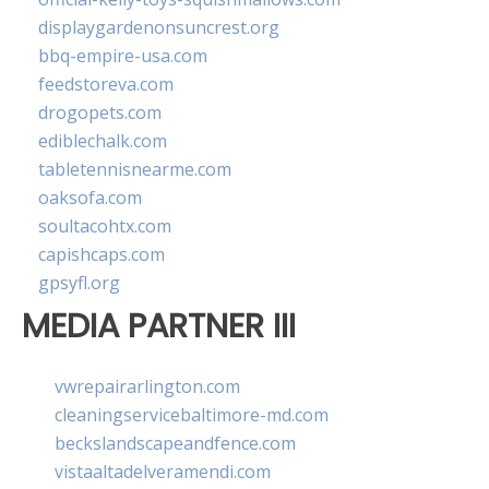
displaygardenonsuncrest.org
bbq-empire-usa.com
feedstoreva.com
drogopets.com
ediblechalk.com
tabletennisnearme.com
oaksofa.com
soultacohtx.com
capishcaps.com
gpsyfl.org
MEDIA PARTNER III
vwrepairarlington.com
cleaningservicebaltimore-md.com
beckslandscapeandfence.com
vistaaltadelveramendi.com