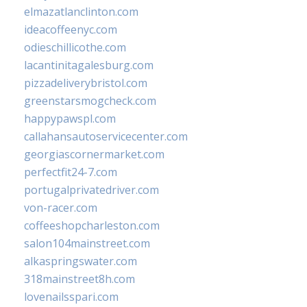
elmazatlanclinton.com
ideacoffeenyc.com
odieschillicothe.com
lacantinitagalesburg.com
pizzadeliverybristol.com
greenstarsmogcheck.com
happypawspl.com
callahansautoservicecenter.com
georgiascornermarket.com
perfectfit24-7.com
portugalprivatedriver.com
von-racer.com
coffeeshopcharleston.com
salon104mainstreet.com
alkaspringswater.com
318mainstreet8h.com
lovenailsspari.com