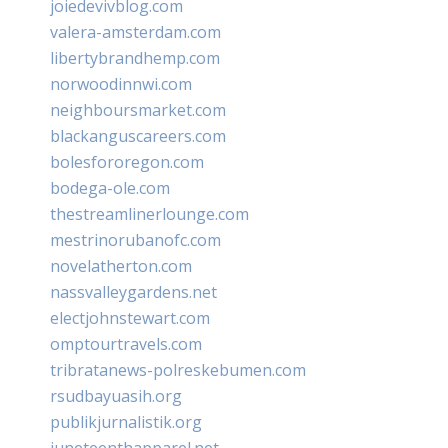
joiedevivblog.com
valera-amsterdam.com
libertybrandhemp.com
norwoodinnwi.com
neighboursmarket.com
blackanguscareers.com
bolesfororegon.com
bodega-ole.com
thestreamlinerlounge.com
mestrinorubanofc.com
novelatherton.com
nassvalleygardens.net
electjohnstewart.com
omptourtravels.com
tribratanews-polreskebumen.com
rsudbayuasih.org
publikjurnalistik.org
juneteenthapparel.net