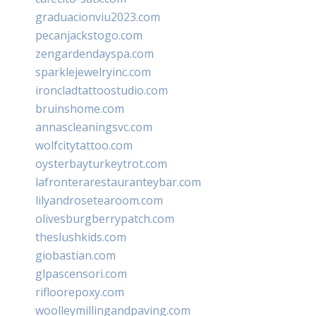
graduacionviu2023.com
pecanjackstogo.com
zengardendayspa.com
sparklejewelryinc.com
ironcladtattoostudio.com
bruinshome.com
annascleaningsvc.com
wolfcitytattoo.com
oysterbayturkeytrot.com
lafronterarestauranteybar.com
lilyandrosetearoom.com
olivesburgberrypatch.com
theslushkids.com
giobastian.com
glpascensori.com
rifloorepoxy.com
woolleymillingandpaving.com