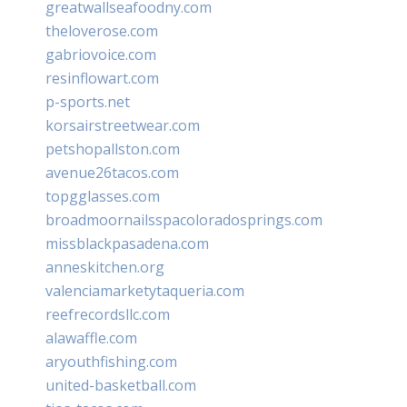
greatwallseafoodny.com
theloverose.com
gabriovoice.com
resinflowart.com
p-sports.net
korsairstreetwear.com
petshopallston.com
avenue26tacos.com
topgglasses.com
broadmoornailsspacoloradosprings.com
missblackpasadena.com
anneskitchen.org
valenciamarketytaqueria.com
reefrecordsllc.com
alawaffle.com
aryouthfishing.com
united-basketball.com