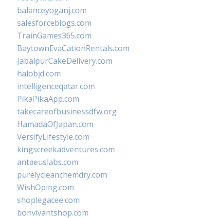
balanceyoganj.com
salesforceblogs.com
TrainGames365.com
BaytownEvaCationRentals.com
JabalpurCakeDelivery.com
halobjd.com
intelligenceqatar.com
PikaPikaApp.com
takecareofbusinessdfw.org
HamadaOfJapan.com
VersifyLifestyle.com
kingscreekadventures.com
antaeuslabs.com
purelycleanchemdry.com
WishOping.com
shoplegacee.com
bonvivantshop.com