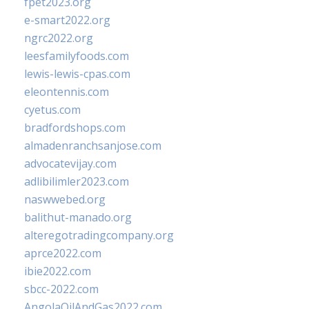
fpet2023.org
e-smart2022.org
ngrc2022.org
leesfamilyfoods.com
lewis-lewis-cpas.com
eleontennis.com
cyetus.com
bradfordshops.com
almadenranchsanjose.com
advocatevijay.com
adlibilimler2023.com
naswwebed.org
balithut-manado.org
alteregotradingcompany.org
aprce2022.com
ibie2022.com
sbcc-2022.com
AngolaOilAndGas2022.com