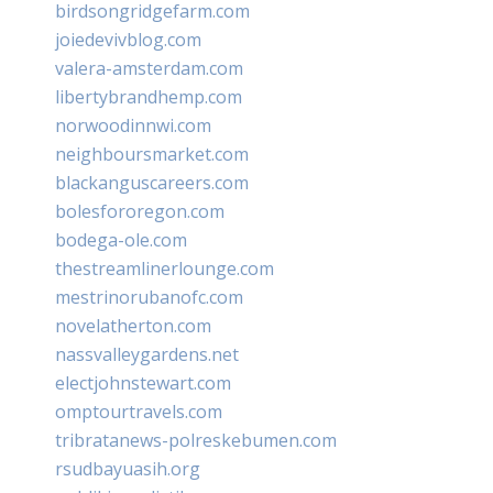
birdsongridgefarm.com
joiedevivblog.com
valera-amsterdam.com
libertybrandhemp.com
norwoodinnwi.com
neighboursmarket.com
blackanguscareers.com
bolesfororegon.com
bodega-ole.com
thestreamlinerlounge.com
mestrinorubanofc.com
novelatherton.com
nassvalleygardens.net
electjohnstewart.com
omptourtravels.com
tribratanews-polreskebumen.com
rsudbayuasih.org