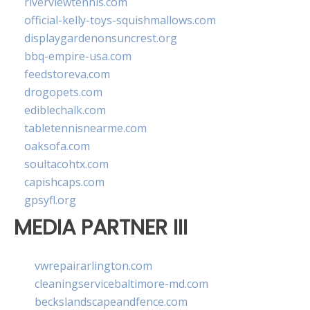
riverviewtennis.com
official-kelly-toys-squishmallows.com
displaygardenonsuncrest.org
bbq-empire-usa.com
feedstoreva.com
drogopets.com
ediblechalk.com
tabletennisnearme.com
oaksofa.com
soultacohtx.com
capishcaps.com
gpsyfl.org
MEDIA PARTNER III
vwrepairarlington.com
cleaningservicebaltimore-md.com
beckslandscapeandfence.com