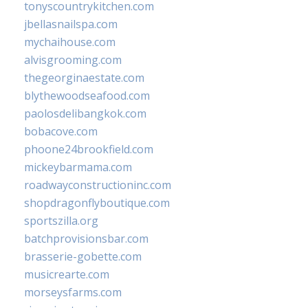
tonyscountrykitchen.com
jbellasnailspa.com
mychaihouse.com
alvisgrooming.com
thegeorginaestate.com
blythewoodseafood.com
paolosdelibangkok.com
bobacove.com
phoone24brookfield.com
mickeybarmama.com
roadwayconstructioninc.com
shopdragonflyboutique.com
sportszilla.org
batchprovisionsbar.com
brasserie-gobette.com
musicrearte.com
morseysfarms.com