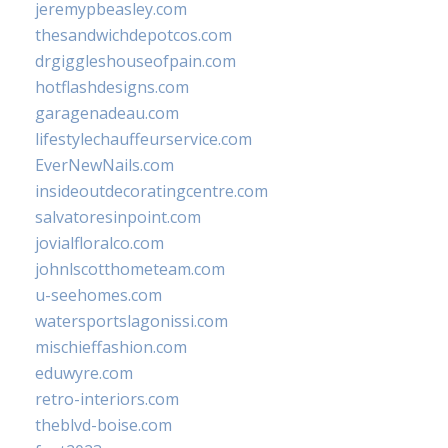
jeremypbeasley.com
thesandwichdepotcos.com
drgiggleshouseofpain.com
hotflashdesigns.com
garagenadeau.com
lifestylechauffeurservice.com
EverNewNails.com
insideoutdecoratingcentre.com
salvatoresinpoint.com
jovialfloralco.com
johnlscotthometeam.com
u-seehomes.com
watersportslagonissi.com
mischieffashion.com
eduwyre.com
retro-interiors.com
theblvd-boise.com