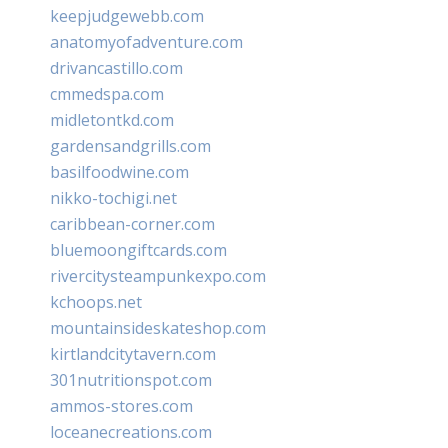
keepjudgewebb.com
anatomyofadventure.com
drivancastillo.com
cmmedspa.com
midletontkd.com
gardensandgrills.com
basilfoodwine.com
nikko-tochigi.net
caribbean-corner.com
bluemoongiftcards.com
rivercitysteampunkexpo.com
kchoops.net
mountainsideskateshop.com
kirtlandcitytavern.com
301nutritionspot.com
ammos-stores.com
loceanecreations.com