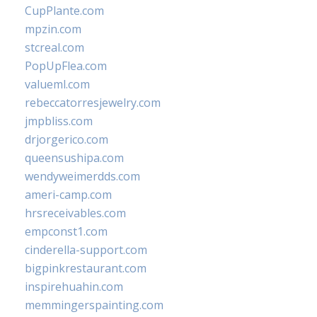
CupPlante.com
mpzin.com
stcreal.com
PopUpFlea.com
valueml.com
rebeccatorresjewelry.com
jmpbliss.com
drjorgerico.com
queensushipa.com
wendyweimerdds.com
ameri-camp.com
hrsreceivables.com
empconst1.com
cinderella-support.com
bigpinkrestaurant.com
inspirehuahin.com
memmingerspainting.com