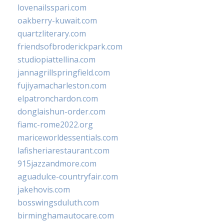
lovenailsspari.com
oakberry-kuwait.com
quartzliterary.com
friendsofbroderickpark.com
studiopiattellina.com
jannagrillspringfield.com
fujiyamacharleston.com
elpatronchardon.com
donglaishun-order.com
fiamc-rome2022.org
mariceworldessentials.com
lafisheriarestaurant.com
915jazzandmore.com
aguadulce-countryfair.com
jakehovis.com
bosswingsduluth.com
birminghamautocare.com