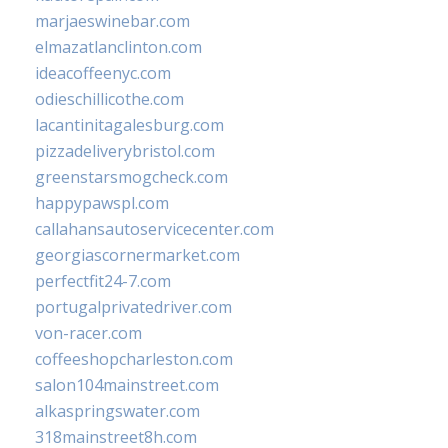
marjaeswinebar.com
elmazatlanclinton.com
ideacoffeenyc.com
odieschillicothe.com
lacantinitagalesburg.com
pizzadeliverybristol.com
greenstarsmogcheck.com
happypawspl.com
callahansautoservicecenter.com
georgiascornermarket.com
perfectfit24-7.com
portugalprivatedriver.com
von-racer.com
coffeeshopcharleston.com
salon104mainstreet.com
alkaspringswater.com
318mainstreet8h.com