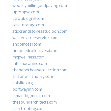
woolleymillingandpaving.com
uptonpvd.com
2troublegrill.com
casateranga.com
sticksandstonesstudiooh.com
walkers-treeservice.com
shopmossi.com
untamedcollectivesd.com
mxpwellness.com
infernocanine.com
thepaperhousecollection.com
allisonwillisholley.com
solslite.org
portwayinn.com
djmaddogmusic.com
thesoundarchitects.com
allin1roofing.com