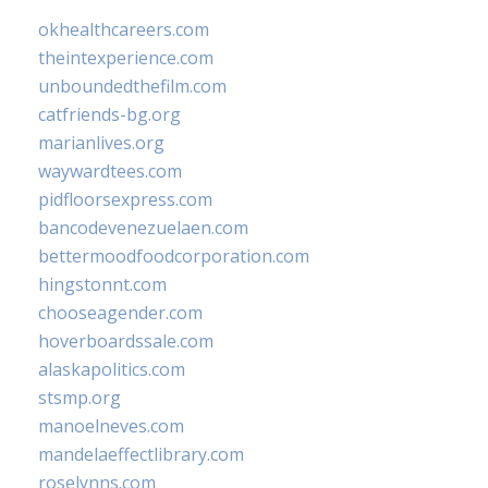
okhealthcareers.com
theintexperience.com
unboundedthefilm.com
catfriends-bg.org
marianlives.org
waywardtees.com
pidfloorsexpress.com
bancodevenezuelaen.com
bettermoodfoodcorporation.com
hingstonnt.com
chooseagender.com
hoverboardssale.com
alaskapolitics.com
stsmp.org
manoelneves.com
mandelaeffectlibrary.com
roselynns.com