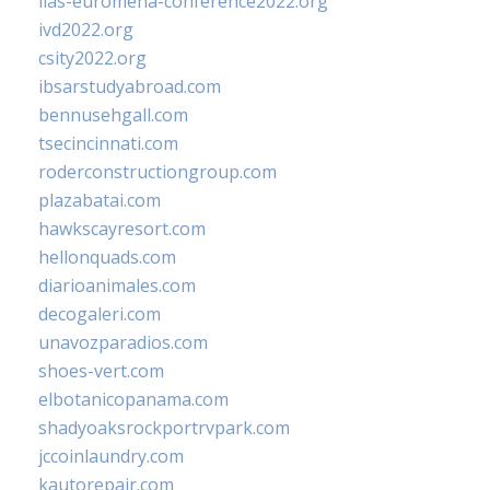
iias-euromena-conference2022.org
ivd2022.org
csity2022.org
ibsarstudyabroad.com
bennusehgall.com
tsecincinnati.com
roderconstructiongroup.com
plazabatai.com
hawkscayresort.com
hellonquads.com
diarioanimales.com
decogaleri.com
unavozparadios.com
shoes-vert.com
elbotanicopanama.com
shadyoaksrockportrvpark.com
jccoinlaundry.com
kautorepair.com