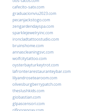
tios-tacos.com
cafecito-satx.com
graduacionviu2023.com
pecanjackstogo.com
zengardendayspa.com
sparklejewelryinc.com
ironcladtattoostudio.com
bruinshome.com
annascleaningsvc.com
wolfcitytattoo.com
oysterbayturkeytrot.com
lafronterarestauranteybar.com
lilyandrosetearoom.com
olivesburgberrypatch.com
theslushkids.com
giobastian.com
glpascensori.com
rifloorepoxy.com