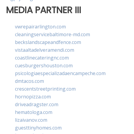
MEDIA PARTNER III
vwrepairarlington.com
cleaningservicebaltimore-md.com
beckslandscapeandfence.com
vistaaltadelveramendi.com
coastlinecateringnc.com
cuesburgershouston.com
psicologiaespecializadaencampeche.com
dmtacos.com
crescentstreetprinting.com
hornopizza.com
driveadragster.com
hematologa.com
lizaivanov.com
guesttinyhomes.com