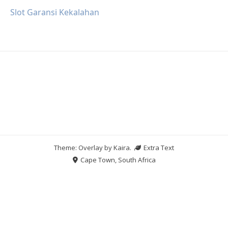
Slot Garansi Kekalahan
Theme: Overlay by
Kaira
.
Extra Text
Cape Town, South Africa