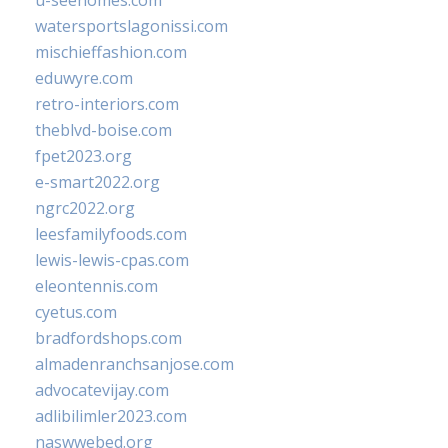
u-seehomes.com
watersportslagonissi.com
mischieffashion.com
eduwyre.com
retro-interiors.com
theblvd-boise.com
fpet2023.org
e-smart2022.org
ngrc2022.org
leesfamilyfoods.com
lewis-lewis-cpas.com
eleontennis.com
cyetus.com
bradfordshops.com
almadenranchsanjose.com
advocatevijay.com
adlibilimler2023.com
naswwebed.org