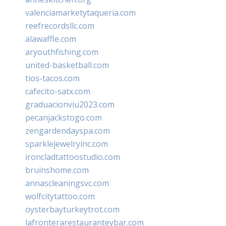
valenciamarketytaqueria.com
reefrecordsllc.com
alawaffle.com
aryouthfishing.com
united-basketball.com
tios-tacos.com
cafecito-satx.com
graduacionviu2023.com
pecanjackstogo.com
zengardendayspa.com
sparklejewelryinc.com
ironcladtattoostudio.com
bruinshome.com
annascleaningsvc.com
wolfcitytattoo.com
oysterbayturkeytrot.com
lafronterarestauranteybar.com