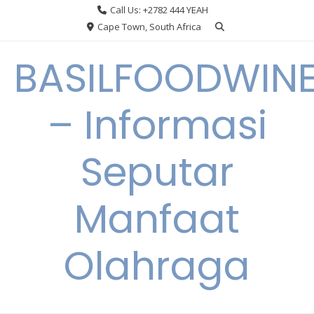
Skip
Call Us: +2782 444 YEAH
to
Cape Town, South Africa
content
BASILFOODWIN
– Informasi
Seputar
Manfaat
Olahraga