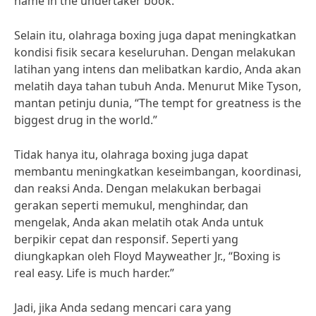
name in the undertaker book.”
Selain itu, olahraga boxing juga dapat meningkatkan
kondisi fisik secara keseluruhan. Dengan melakukan
latihan yang intens dan melibatkan kardio, Anda akan
melatih daya tahan tubuh Anda. Menurut Mike Tyson,
mantan petinju dunia, “The tempt for greatness is the
biggest drug in the world.”
Tidak hanya itu, olahraga boxing juga dapat
membantu meningkatkan keseimbangan, koordinasi,
dan reaksi Anda. Dengan melakukan berbagai
gerakan seperti memukul, menghindar, dan
mengelak, Anda akan melatih otak Anda untuk
berpikir cepat dan responsif. Seperti yang
diungkapkan oleh Floyd Mayweather Jr., “Boxing is
real easy. Life is much harder.”
Jadi, jika Anda sedang mencari cara yang