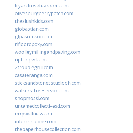
lilyandrosetearoom.com
olivesburgberrypatch.com
theslushkids.com
giobastian.com
glpascensori.com
rifloorepoxy.com
woolleymillingandpaving.com
uptonpvd.com
2troublegrill.com
casateranga.com
sticksandstonesstudiooh.com
walkers-treeservice.com
shopmossi.com
untamedcollectivesd.com
mxpwellness.com
infernocanine.com
thepaperhousecollection.com