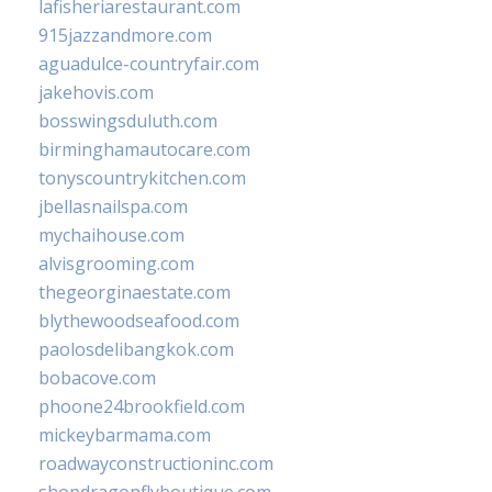
lafisheriarestaurant.com
915jazzandmore.com
aguadulce-countryfair.com
jakehovis.com
bosswingsduluth.com
birminghamautocare.com
tonyscountrykitchen.com
jbellasnailspa.com
mychaihouse.com
alvisgrooming.com
thegeorginaestate.com
blythewoodseafood.com
paolosdelibangkok.com
bobacove.com
phoone24brookfield.com
mickeybarmama.com
roadwayconstructioninc.com