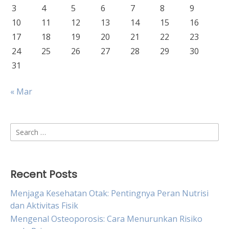
3
4
5
6
7
8
9
10
11
12
13
14
15
16
17
18
19
20
21
22
23
24
25
26
27
28
29
30
31
« Mar
Search
for:
Recent Posts
Menjaga Kesehatan Otak: Pentingnya Peran Nutrisi
dan Aktivitas Fisik
Mengenal Osteoporosis: Cara Menurunkan Risiko