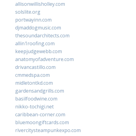
allisonwillisholley.com
solslite.org
portwayinn.com
djmaddogmusic.com
thesoundarchitects.com
allin1roofing.com
keepjudgewebb.com
anatomyofadventure.com
drivancastillo.com
cmmedspa.com
midletontkd.com
gardensandgrills.com
basilfoodwine.com
nikko-tochigi.net
caribbean-corner.com
bluemoongiftcards.com
rivercitysteampunkexpo.com