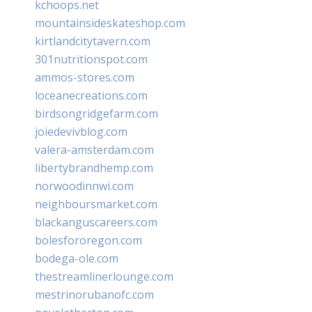
kchoops.net
mountainsideskateshop.com
kirtlandcitytavern.com
301nutritionspot.com
ammos-stores.com
loceanecreations.com
birdsongridgefarm.com
joiedevivblog.com
valera-amsterdam.com
libertybrandhemp.com
norwoodinnwi.com
neighboursmarket.com
blackanguscareers.com
bolesfororegon.com
bodega-ole.com
thestreamlinerlounge.com
mestrinorubanofc.com