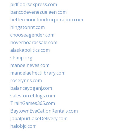
pidfloorsexpress.com
bancodevenezuelaen.com
bettermoodfoodcorporation.com
hingstonnt.com
chooseagender.com
hoverboardssale.com
alaskapolitics.com
stsmp.org
manoelneves.com
mandelaeffectlibrary.com
roselynns.com
balanceyoganj.com
salesforceblogs.com
TrainGames365.com
BaytownEvaCationRentals.com
JabalpurCakeDelivery.com
halobjd.com