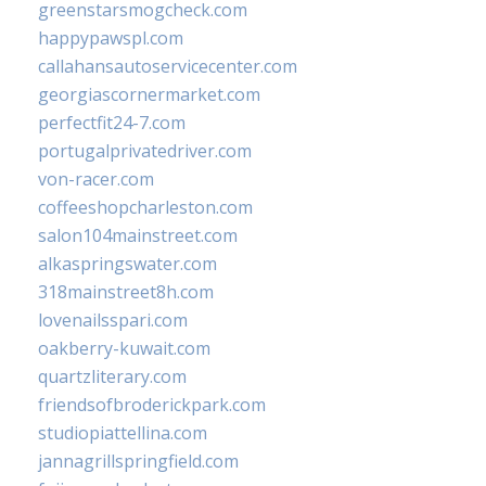
greenstarsmogcheck.com
happypawspl.com
callahansautoservicecenter.com
georgiascornermarket.com
perfectfit24-7.com
portugalprivatedriver.com
von-racer.com
coffeeshopcharleston.com
salon104mainstreet.com
alkaspringswater.com
318mainstreet8h.com
lovenailsspari.com
oakberry-kuwait.com
quartzliterary.com
friendsofbroderickpark.com
studiopiattellina.com
jannagrillspringfield.com