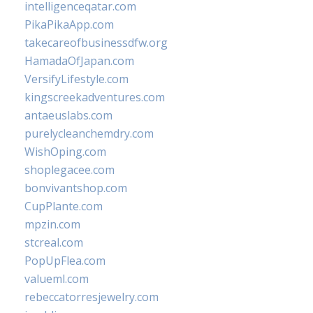
intelligenceqatar.com
PikaPikaApp.com
takecareofbusinessdfw.org
HamadaOfJapan.com
VersifyLifestyle.com
kingscreekadventures.com
antaeuslabs.com
purelycleanchemdry.com
WishOping.com
shoplegacee.com
bonvivantshop.com
CupPlante.com
mpzin.com
stcreal.com
PopUpFlea.com
valueml.com
rebeccatorresjewelry.com