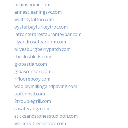
bruinshome.com
annascleaningsvc.com
wolfcitytattoo.com
oysterbayturkeytrot.com
lafronterarestauranteybar.com
lilyandrosetearoom.com
olivesburgberrypatch.com
theslushkids.com
giobastian.com
glpascensori.com
rifloorepoxy.com
woolleymillingandpaving.com
uptonpvd.com
2troublegrill.com
casateranga.com
sticksandstonesstudiooh.com
walkers-treeservice.com