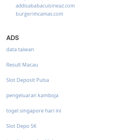
addisababacuisineaz.com
burgerimcamas.com
ADS
data taiwan
Result Macau
Slot Deposit Pulsa
pengeluaran kamboja
togel singapore hari ini
Slot Depo 5K