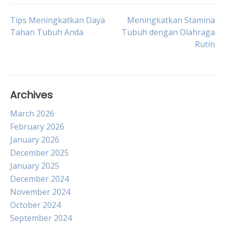
Post
Tips Meningkatkan Daya
Meningkatkan Stamina
Tahan Tubuh Anda
Tubuh dengan Olahraga
Rutin
navigation
Archives
March 2026
February 2026
January 2026
December 2025
January 2025
December 2024
November 2024
October 2024
September 2024