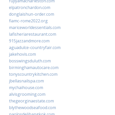
fujiyamacharleston.com
elpatronchardon.com
donglaishun-order.com
fiamc-rome2022.org
mariceworldessentials.com
lafisheriarestaurant.com
915jazzandmore.com
aguadulce-countryfair.com
jakehovis.com
bosswingsduluth.com
birminghamautocare.com
tonyscountrykitchen.com
jbellasnailspa.com
mychaihouse.com
alvisgrooming.com
thegeorginaestate.com
blythewoodseafood.com
paolosdelibangkok.com