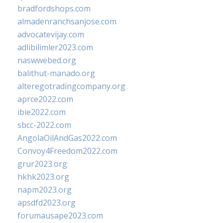
bradfordshops.com
almadenranchsanjose.com
advocatevijay.com
adlibilimler2023.com
naswwebed.org
balithut-manado.org
alteregotradingcompany.org
aprce2022.com
ibie2022.com
sbcc-2022.com
AngolaOilAndGas2022.com
Convoy4Freedom2022.com
grur2023.org
hkhk2023.org
napm2023.org
apsdfd2023.org
forumausape2023.com