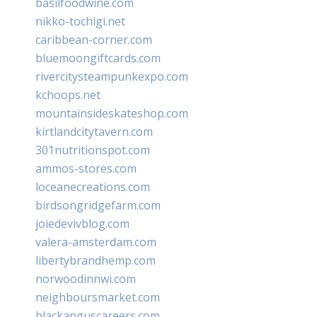
basilfoodwine.com
nikko-tochigi.net
caribbean-corner.com
bluemoongiftcards.com
rivercitysteampunkexpo.com
kchoops.net
mountainsideskateshop.com
kirtlandcitytavern.com
301nutritionspot.com
ammos-stores.com
loceanecreations.com
birdsongridgefarm.com
joiedevivblog.com
valera-amsterdam.com
libertybrandhemp.com
norwoodinnwi.com
neighboursmarket.com
blackanguscareers.com