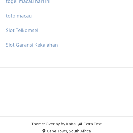
togel macau hari ini
toto macau
Slot Telkomsel
Slot Garansi Kekalahan
Theme: Overlay by
Kaira
.
Extra Text
Cape Town, South Africa