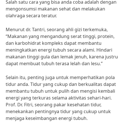
Salah satu cara yang bisa anda coba adalah dengan
mengonsumsi makanan sehat dan melakukan
olahraga secara teratur.
Menurut dr. Tantri, seorang ahli gizi terkemuka,
“Makanan yang mengandung serat tinggi, protein,
dan karbohidrat kompleks dapat membantu
meningkatkan energi tubuh secara alami. Hindari
makanan tinggi gula dan lemak jenuh, karena justru
dapat membuat tubuh terasa lelah dan lesu.”
Selain itu, penting juga untuk memperhatikan pola
tidur anda. Tidur yang cukup dan berkualitas dapat
membantu tubuh untuk pulih dan mengisi kembali
energi yang terkuras selama aktivitas sehari-hari.
Prof. Dr. Fitri, seorang pakar kesehatan tidur,
menekankan pentingnya tidur yang cukup untuk
menjaga keseimbangan energi tubuh.