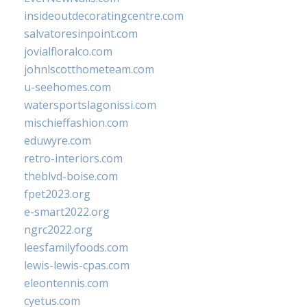
insideoutdecoratingcentre.com
salvatoresinpoint.com
jovialfloralco.com
johnlscotthometeam.com
u-seehomes.com
watersportslagonissi.com
mischieffashion.com
eduwyre.com
retro-interiors.com
theblvd-boise.com
fpet2023.org
e-smart2022.org
ngrc2022.org
leesfamilyfoods.com
lewis-lewis-cpas.com
eleontennis.com
cyetus.com