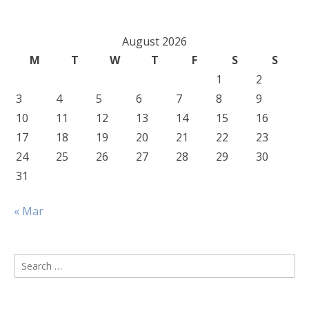
August 2026
M
T
W
T
F
S
S
1
2
3
4
5
6
7
8
9
10
11
12
13
14
15
16
17
18
19
20
21
22
23
24
25
26
27
28
29
30
31
« Mar
Search
for: