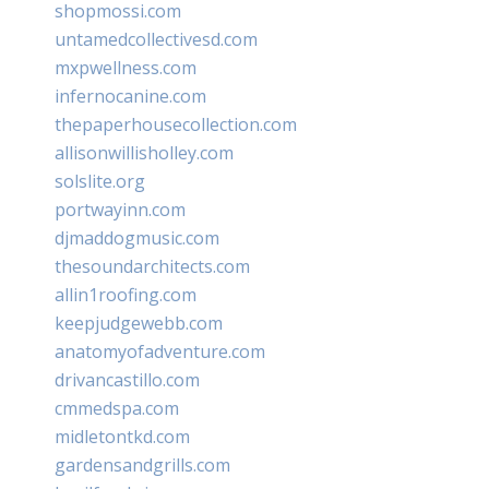
shopmossi.com
untamedcollectivesd.com
mxpwellness.com
infernocanine.com
thepaperhousecollection.com
allisonwillisholley.com
solslite.org
portwayinn.com
djmaddogmusic.com
thesoundarchitects.com
allin1roofing.com
keepjudgewebb.com
anatomyofadventure.com
drivancastillo.com
cmmedspa.com
midletontkd.com
gardensandgrills.com