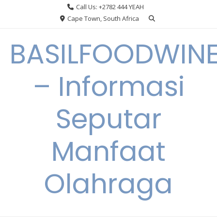
Skip
Call Us: +2782 444 YEAH
to
Cape Town, South Africa
content
BASILFOODWIN
– Informasi
Seputar
Manfaat
Olahraga