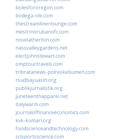
bolesfororegon.com
bodega-ole.com
thestreamlinerlounge.com
mestrinorubanofc.com
novelatherton.com
nassvalleygardens.net
electjohnstewart.com
omptourtravels.com
tribratanews-polreskebumen.com
rsudbayuasih.org
publikjurnalistik.org
juneteenthapparel.net
italywarm.com
journaloffinanceeconomics.com
kvk-kumari.org
foodscienceandtechnology.com
scisportsscience.com