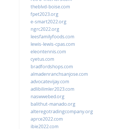
theblvd-boise.com
fpet2023.org
e-smart2022.org
ngrc2022.org
leesfamilyfoods.com
lewis-lewis-cpas.com
eleontennis.com
cyetus.com
bradfordshops.com
almadenranchsanjose.com
advocatevijay.com
adlibilimler2023.com
naswwebed.org
balithut-manado.org
alteregotradingcompany.org
aprce2022.com
ibie2022.com