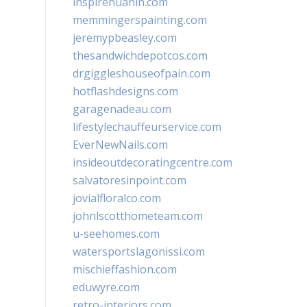
inspirehuahin.com
memmingerspainting.com
jeremypbeasley.com
thesandwichdepotcos.com
drgiggleshouseofpain.com
hotflashdesigns.com
garagenadeau.com
lifestylechauffeurservice.com
EverNewNails.com
insideoutdecoratingcentre.com
salvatoresinpoint.com
jovialfloralco.com
johnlscotthometeam.com
u-seehomes.com
watersportslagonissi.com
mischieffashion.com
eduwyre.com
retro-interiors.com