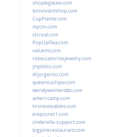
shoplegacee.com
bonvivantshop.com
CupPlante.com
mpzin.com
stcreal.com
PopUpFlea.com
valueml.com
rebeccatorresjewelry.com
jmpbliss.com
drjorgerico.com
queensushipa.com
wendyweimerdds.com
ameri-camp.com
hrsreceivables.com
empconst1.com
cinderella-support.com
bigpinkrestaurant.com