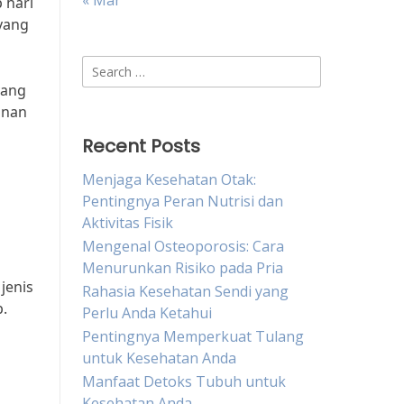
« Mar
 hari
yang
Search
for:
yang
anan
Recent Posts
Menjaga Kesehatan Otak:
g
Pentingnya Peran Nutrisi dan
Aktivitas Fisik
Mengenal Osteoporosis: Cara
Menurunkan Risiko pada Pria
jenis
Rahasia Kesehatan Sendi yang
p.
Perlu Anda Ketahui
Pentingnya Memperkuat Tulang
untuk Kesehatan Anda
Manfaat Detoks Tubuh untuk
Kesehatan Anda