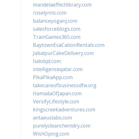
mandelaeffectlibrary.com
roselynns.com
balanceyoganj.com
salesforceblogs.com
TrainGames365.com
BaytownEvaCationRentals.com
JabalpurCakeDelivery.com
halobjd.com
intelligenceqatar.com
PikaPikaApp.com
takecareofbusinessdfw.org
HamadaOfJapan.com
VersifyLifestyle.com
kingscreekadventures.com
antaeuslabs.com
purelycleanchemdry.com
WishOping.com