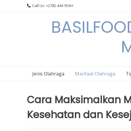
Skip
Call Us: +2782 444 YEAH
to
content
BASILFOOD
M
Jenis Olahraga
Manfaat Olahraga
Ti
Cara Maksimalkan M
Kesehatan dan Kese