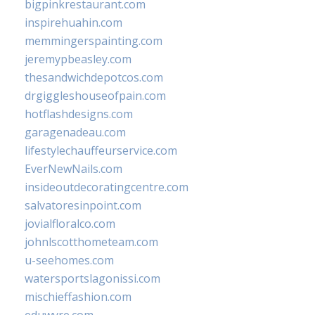
bigpinkrestaurant.com
inspirehuahin.com
memmingerspainting.com
jeremypbeasley.com
thesandwichdepotcos.com
drgiggleshouseofpain.com
hotflashdesigns.com
garagenadeau.com
lifestylechauffeurservice.com
EverNewNails.com
insideoutdecoratingcentre.com
salvatoresinpoint.com
jovialfloralco.com
johnlscotthometeam.com
u-seehomes.com
watersportslagonissi.com
mischieffashion.com