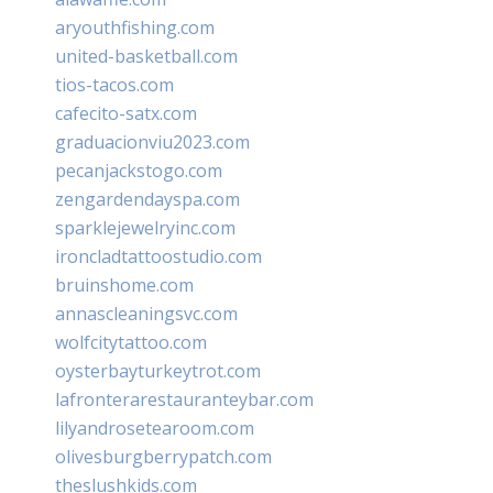
aryouthfishing.com
united-basketball.com
tios-tacos.com
cafecito-satx.com
graduacionviu2023.com
pecanjackstogo.com
zengardendayspa.com
sparklejewelryinc.com
ironcladtattoostudio.com
bruinshome.com
annascleaningsvc.com
wolfcitytattoo.com
oysterbayturkeytrot.com
lafronterarestauranteybar.com
lilyandrosetearoom.com
olivesburgberrypatch.com
theslushkids.com