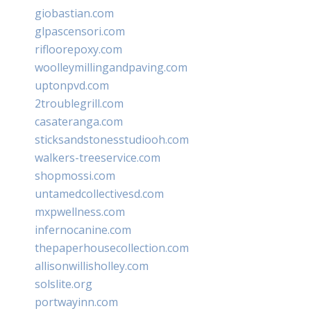
giobastian.com
glpascensori.com
rifloorepoxy.com
woolleymillingandpaving.com
uptonpvd.com
2troublegrill.com
casateranga.com
sticksandstonesstudiooh.com
walkers-treeservice.com
shopmossi.com
untamedcollectivesd.com
mxpwellness.com
infernocanine.com
thepaperhousecollection.com
allisonwillisholley.com
solslite.org
portwayinn.com