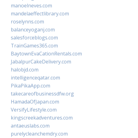
manoelneves.com
mandelaeffectlibrary.com
roselynns.com
balanceyoganj.com
salesforceblogs.com
TrainGames365.com
BaytownEvaCationRentals.com
JabalpurCakeDelivery.com
halobjd.com
intelligenceqatar.com
PikaPikaApp.com
takecareofbusinessdfw.org
HamadaOfJapan.com
VersifyLifestyle.com
kingscreekadventures.com
antaeuslabs.com
purelycleanchemdry.com