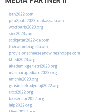
MEDIA PARTNER II
isth2022.com
p2b2pabi2023-makassar.com
wocfparis2023.org
sinc2023.com
scdlqatar2022-qa.com
thecolumbiagrill.com
provisionscheeseandwineshoppe.com
khedi2023.org
akademikgeriatri2023.org
marmarapediatri2023.org
emchie2023.org
girisimselradyoloji2022.org
utcd2022.org
biosensor2022.org
ialp2022.org
klivet2022.org