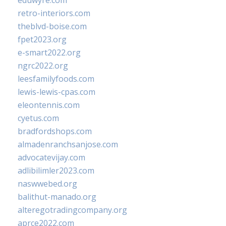
eduwyre.com
retro-interiors.com
theblvd-boise.com
fpet2023.org
e-smart2022.org
ngrc2022.org
leesfamilyfoods.com
lewis-lewis-cpas.com
eleontennis.com
cyetus.com
bradfordshops.com
almadenranchsanjose.com
advocatevijay.com
adlibilimler2023.com
naswwebed.org
balithut-manado.org
alteregotradingcompany.org
aprce2022.com