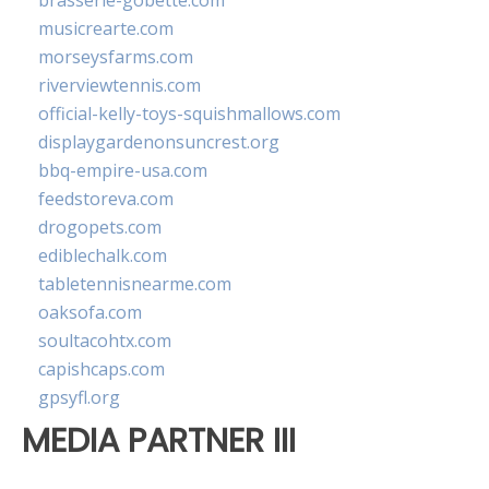
brasserie-gobette.com
musicrearte.com
morseysfarms.com
riverviewtennis.com
official-kelly-toys-squishmallows.com
displaygardenonsuncrest.org
bbq-empire-usa.com
feedstoreva.com
drogopets.com
ediblechalk.com
tabletennisnearme.com
oaksofa.com
soultacohtx.com
capishcaps.com
gpsyfl.org
MEDIA PARTNER III