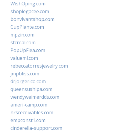
WishOping.com
shoplegacee.com
bonvivantshop.com
CupPlante.com
mpzin.com
stcreal.com
PopUpFlea.com
valueml.com
rebeccatorresjewelry.com
jmpbliss.com
drjorgerico.com
queensushipa.com
wendyweimerdds.com
ameri-camp.com
hrsreceivables.com
empconst1.com
cinderella-support.com