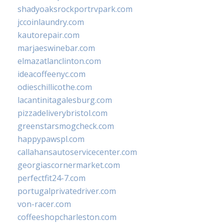
shadyoaksrockportrvpark.com
jccoinlaundry.com
kautorepair.com
marjaeswinebar.com
elmazatlanclinton.com
ideacoffeenyc.com
odieschillicothe.com
lacantinitagalesburg.com
pizzadeliverybristol.com
greenstarsmogcheck.com
happypawspl.com
callahansautoservicecenter.com
georgiascornermarket.com
perfectfit24-7.com
portugalprivatedriver.com
von-racer.com
coffeeshopcharleston.com