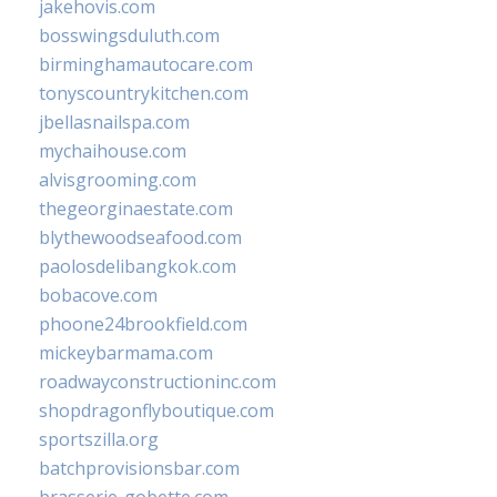
jakehovis.com
bosswingsduluth.com
birminghamautocare.com
tonyscountrykitchen.com
jbellasnailspa.com
mychaihouse.com
alvisgrooming.com
thegeorginaestate.com
blythewoodseafood.com
paolosdelibangkok.com
bobacove.com
phoone24brookfield.com
mickeybarmama.com
roadwayconstructioninc.com
shopdragonflyboutique.com
sportszilla.org
batchprovisionsbar.com