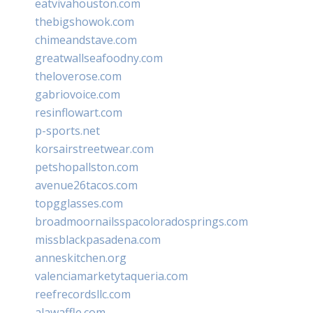
eatvivahouston.com
thebigshowok.com
chimeandstave.com
greatwallseafoodny.com
theloverose.com
gabriovoice.com
resinflowart.com
p-sports.net
korsairstreetwear.com
petshopallston.com
avenue26tacos.com
topgglasses.com
broadmoornailsspacoloradosprings.com
missblackpasadena.com
anneskitchen.org
valenciamarketytaqueria.com
reefrecordsllc.com
alawaffle.com