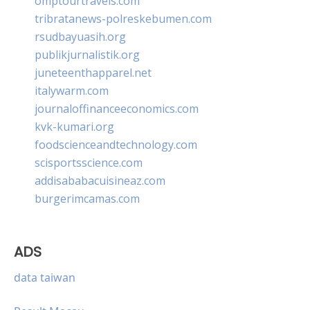
omptourtravels.com
tribratanews-polreskebumen.com
rsudbayuasih.org
publikjurnalistik.org
juneteenthapparel.net
italywarm.com
journaloffinanceeconomics.com
kvk-kumari.org
foodscienceandtechnology.com
scisportsscience.com
addisababacuisineaz.com
burgerimcamas.com
ADS
data taiwan