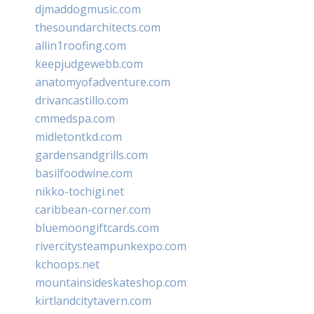
djmaddogmusic.com
thesoundarchitects.com
allin1roofing.com
keepjudgewebb.com
anatomyofadventure.com
drivancastillo.com
cmmedspa.com
midletontkd.com
gardensandgrills.com
basilfoodwine.com
nikko-tochigi.net
caribbean-corner.com
bluemoongiftcards.com
rivercitysteampunkexpo.com
kchoops.net
mountainsideskateshop.com
kirtlandcitytavern.com