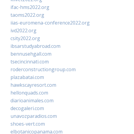
ifac-hms2022.org
taoms2022.org
iias-euromena-conference2022.org
ivd2022.org
csity2022.org
ibsarstudyabroad.com
bennusehgall.com
tsecincinnati.com
roderconstructiongroup.com
plazabatai.com
hawkscayresort.com
hellonquads.com
diarioanimales.com
decogaleri.com
unavozparadios.com
shoes-vert.com
elbotanicopanama.com