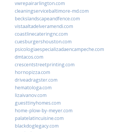
vwrepairarlington.com
cleaningservicebaltimore-md.com
beckslandscapeandfence.com
vistaaltadelveramendi.com
coastlinecateringnc.com
cuesburgershouston.com
psicologiaespecializadaencampeche.com
dmtacos.com
crescentstreetprinting.com
hornopizza.com
driveadragster.com
hematologa.com
lizaivanov.com
guesttinyhomes.com
home-plow-by-meyer.com
palatelatincuisine.com
blackdoglegacy.com