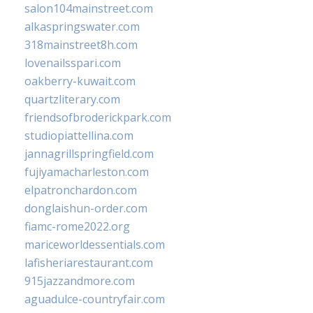
salon104mainstreet.com
alkaspringswater.com
318mainstreet8h.com
lovenailsspari.com
oakberry-kuwait.com
quartzliterary.com
friendsofbroderickpark.com
studiopiattellina.com
jannagrillspringfield.com
fujiyamacharleston.com
elpatronchardon.com
donglaishun-order.com
fiamc-rome2022.org
mariceworldessentials.com
lafisheriarestaurant.com
915jazzandmore.com
aguadulce-countryfair.com