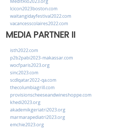
MedItRio2023.org
lcicon2023boston.com
waitangidayfestival2022.com
vacancesscolaires2022.com
MEDIA PARTNER II
isth2022.com
p2b2pabi2023-makassar.com
wocfparis2023.org
sinc2023.com
scdlqatar2022-qa.com
thecolumbiagrill.com
provisionscheeseandwineshoppe.com
khedi2023.org
akademikgeriatri2023.org
marmarapediatri2023.org
emchie2023.org