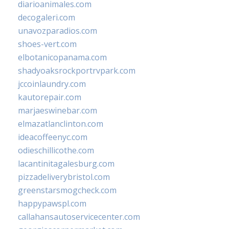
diarioanimales.com
decogaleri.com
unavozparadios.com
shoes-vert.com
elbotanicopanama.com
shadyoaksrockportrvpark.com
jccoinlaundry.com
kautorepair.com
marjaeswinebar.com
elmazatlanclinton.com
ideacoffeenyc.com
odieschillicothe.com
lacantinitagalesburg.com
pizzadeliverybristol.com
greenstarsmogcheck.com
happypawspl.com
callahansautoservicecenter.com