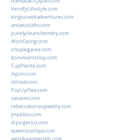
HamadaOfJapan.com
VersifyLifestyle.com
kingscreekadventures.com
antaeuslabs.com
purelycleanchemdry.com
WishOping.com
shoplegacee.com
bonvivantshop.com
CupPlante.com
mpzin.com
stcreal.com
PopUpFlea.com
valueml.com
rebeccatorresjewelry.com
jmpbliss.com
drjorgerico.com
queensushipa.com
wendyweimerdds.com