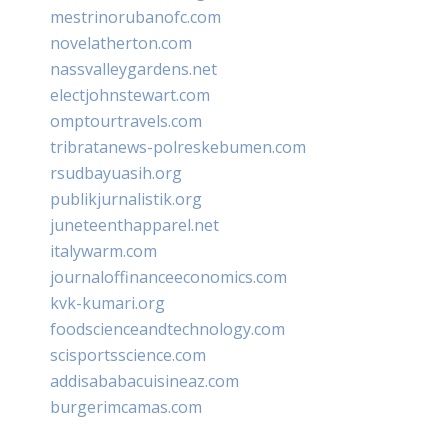
mestrinorubanofc.com
novelatherton.com
nassvalleygardens.net
electjohnstewart.com
omptourtravels.com
tribratanews-polreskebumen.com
rsudbayuasih.org
publikjurnalistik.org
juneteenthapparel.net
italywarm.com
journaloffinanceeconomics.com
kvk-kumari.org
foodscienceandtechnology.com
scisportsscience.com
addisababacuisineaz.com
burgerimcamas.com