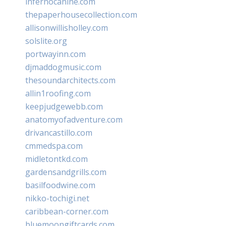
infernocanine.com
thepaperhousecollection.com
allisonwillisholley.com
solslite.org
portwayinn.com
djmaddogmusic.com
thesoundarchitects.com
allin1roofing.com
keepjudgewebb.com
anatomyofadventure.com
drivancastillo.com
cmmedspa.com
midletontkd.com
gardensandgrills.com
basilfoodwine.com
nikko-tochigi.net
caribbean-corner.com
bluemoongiftcards.com