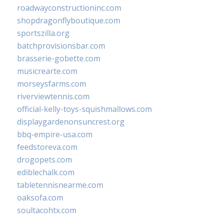
roadwayconstructioninc.com
shopdragonflyboutique.com
sportszilla.org
batchprovisionsbar.com
brasserie-gobette.com
musicrearte.com
morseysfarms.com
riverviewtennis.com
official-kelly-toys-squishmallows.com
displaygardenonsuncrest.org
bbq-empire-usa.com
feedstoreva.com
drogopets.com
ediblechalk.com
tabletennisnearme.com
oaksofa.com
soultacohtx.com