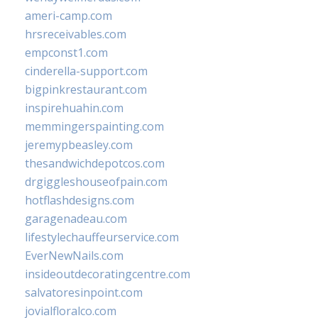
ameri-camp.com
hrsreceivables.com
empconst1.com
cinderella-support.com
bigpinkrestaurant.com
inspirehuahin.com
memmingerspainting.com
jeremypbeasley.com
thesandwichdepotcos.com
drgiggleshouseofpain.com
hotflashdesigns.com
garagenadeau.com
lifestylechauffeurservice.com
EverNewNails.com
insideoutdecoratingcentre.com
salvatoresinpoint.com
jovialfloralco.com