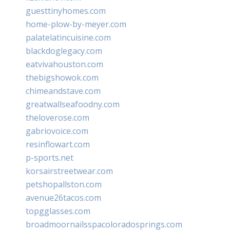
guesttinyhomes.com
home-plow-by-meyer.com
palatelatincuisine.com
blackdoglegacy.com
eatvivahouston.com
thebigshowok.com
chimeandstave.com
greatwallseafoodny.com
theloverose.com
gabriovoice.com
resinflowart.com
p-sports.net
korsairstreetwear.com
petshopallston.com
avenue26tacos.com
topgglasses.com
broadmoornailsspacoloradosprings.com