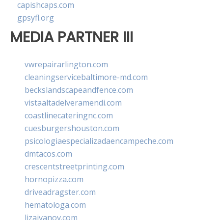
capishcaps.com
gpsyfl.org
MEDIA PARTNER III
vwrepairarlington.com
cleaningservicebaltimore-md.com
beckslandscapeandfence.com
vistaaltadelveramendi.com
coastlinecateringnc.com
cuesburgershouston.com
psicologiaespecializadaencampeche.com
dmtacos.com
crescentstreetprinting.com
hornopizza.com
driveadragster.com
hematologa.com
lizaivanov.com