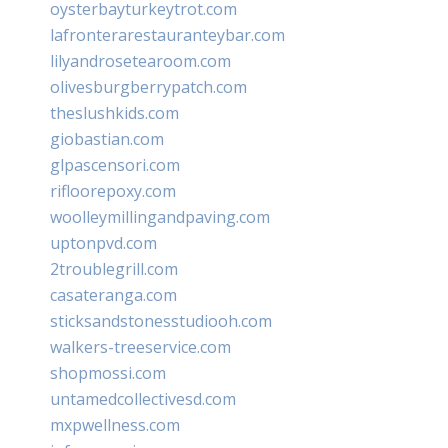
oysterbayturkeytrot.com
lafronterarestauranteybar.com
lilyandrosetearoom.com
olivesburgberrypatch.com
theslushkids.com
giobastian.com
glpascensori.com
rifloorepoxy.com
woolleymillingandpaving.com
uptonpvd.com
2troublegrill.com
casateranga.com
sticksandstonesstudiooh.com
walkers-treeservice.com
shopmossi.com
untamedcollectivesd.com
mxpwellness.com