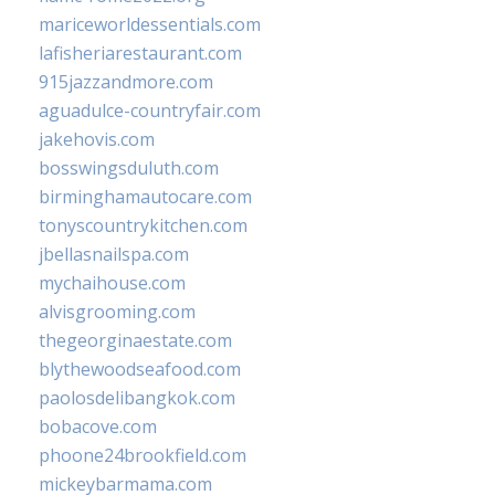
mariceworldessentials.com
lafisheriarestaurant.com
915jazzandmore.com
aguadulce-countryfair.com
jakehovis.com
bosswingsduluth.com
birminghamautocare.com
tonyscountrykitchen.com
jbellasnailspa.com
mychaihouse.com
alvisgrooming.com
thegeorginaestate.com
blythewoodseafood.com
paolosdelibangkok.com
bobacove.com
phoone24brookfield.com
mickeybarmama.com