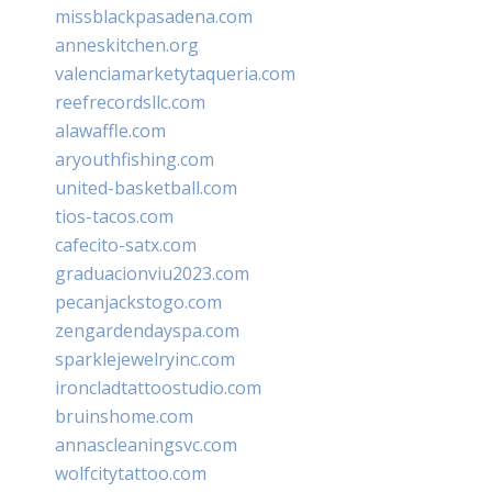
missblackpasadena.com
anneskitchen.org
valenciamarketytaqueria.com
reefrecordsllc.com
alawaffle.com
aryouthfishing.com
united-basketball.com
tios-tacos.com
cafecito-satx.com
graduacionviu2023.com
pecanjackstogo.com
zengardendayspa.com
sparklejewelryinc.com
ironcladtattoostudio.com
bruinshome.com
annascleaningsvc.com
wolfcitytattoo.com