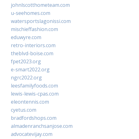
johnlscotthometeam.com
u-seehomes.com
watersportslagonissi.com
mischieffashion.com
eduwyre.com
retro-interiors.com
theblvd-boise.com
fpet2023.org
e-smart2022.org
ngrc2022.org
leesfamilyfoods.com
lewis-lewis-cpas.com
eleontennis.com
cyetus.com
bradfordshops.com
almadenranchsanjose.com
advocatevijay.com