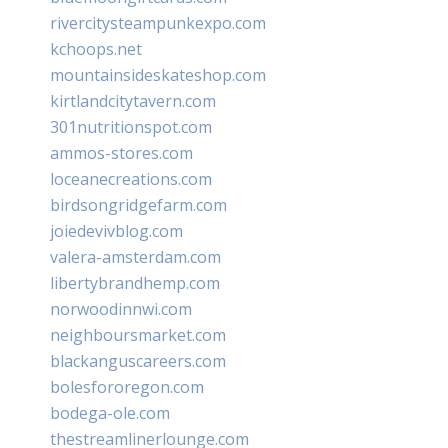
rivercitysteampunkexpo.com
kchoops.net
mountainsideskateshop.com
kirtlandcitytavern.com
301nutritionspot.com
ammos-stores.com
loceanecreations.com
birdsongridgefarm.com
joiedevivblog.com
valera-amsterdam.com
libertybrandhemp.com
norwoodinnwi.com
neighboursmarket.com
blackanguscareers.com
bolesfororegon.com
bodega-ole.com
thestreamlinerlounge.com