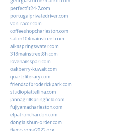
georgiascornermarket.com
perfectfit24-7.com
portugalprivatedriver.com
von-racer.com
coffeeshopcharleston.com
salon104mainstreet.com
alkaspringswater.com
318mainstreet8h.com
lovenailsspari.com
oakberry-kuwait.com
quartzliterary.com
friendsofbroderickpark.com
studiopiattellina.com
jannagrillspringfield.com
fujiyamacharleston.com
elpatronchardon.com
donglaishun-order.com
fiamc-rome2022.org