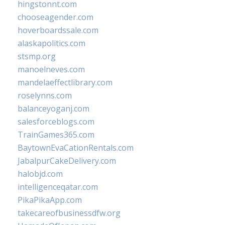
hingstonnt.com
chooseagender.com
hoverboardssale.com
alaskapolitics.com
stsmp.org
manoelneves.com
mandelaeffectlibrary.com
roselynns.com
balanceyoganj.com
salesforceblogs.com
TrainGames365.com
BaytownEvaCationRentals.com
JabalpurCakeDelivery.com
halobjd.com
intelligenceqatar.com
PikaPikaApp.com
takecareofbusinessdfw.org