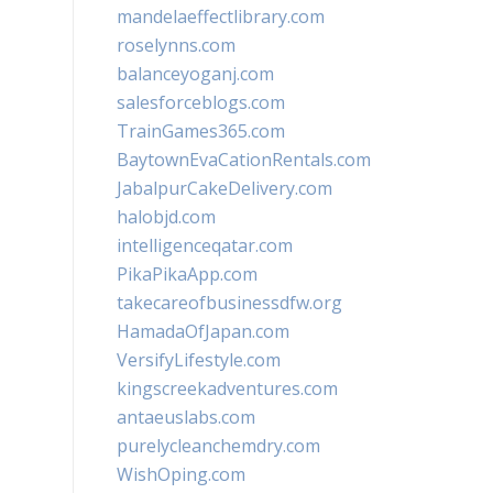
mandelaeffectlibrary.com
roselynns.com
balanceyoganj.com
salesforceblogs.com
TrainGames365.com
BaytownEvaCationRentals.com
JabalpurCakeDelivery.com
halobjd.com
intelligenceqatar.com
PikaPikaApp.com
takecareofbusinessdfw.org
HamadaOfJapan.com
VersifyLifestyle.com
kingscreekadventures.com
antaeuslabs.com
purelycleanchemdry.com
WishOping.com