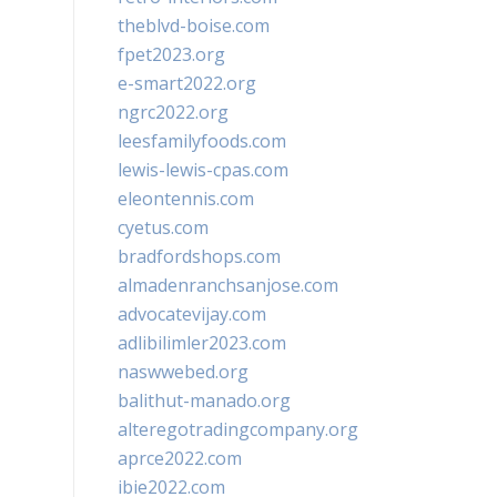
theblvd-boise.com
fpet2023.org
e-smart2022.org
ngrc2022.org
leesfamilyfoods.com
lewis-lewis-cpas.com
eleontennis.com
cyetus.com
bradfordshops.com
almadenranchsanjose.com
advocatevijay.com
adlibilimler2023.com
naswwebed.org
balithut-manado.org
alteregotradingcompany.org
aprce2022.com
ibie2022.com