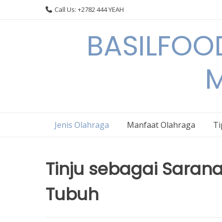
Skip
Call Us: +2782 444 YEAH
to
content
BASILFOOD
M
Jenis Olahraga
Manfaat Olahraga
Ti
Tinju sebagai Sara
Tubuh