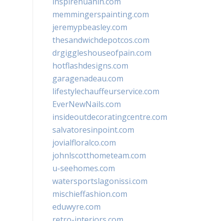
inspirehuahin.com
memmingerspainting.com
jeremypbeasley.com
thesandwichdepotcos.com
drgiggleshouseofpain.com
hotflashdesigns.com
garagenadeau.com
lifestylechauffeurservice.com
EverNewNails.com
insideoutdecoratingcentre.com
salvatoresinpoint.com
jovialfloralco.com
johnlscotthometeam.com
u-seehomes.com
watersportslagonissi.com
mischieffashion.com
eduwyre.com
retro-interiors.com