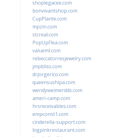
shoplegacee.com
bonvivantshop.com
CupPlante.com
mpzin.com
stcreal.com
PopUpFlea.com
valueml.com
rebeccatorresjewelry.com
jmpbliss.com
drjorgerico.com
queensushipa.com
wendyweimerdds.com
ameri-camp.com
hrsreceivables.com
empconst1.com
cinderella-support.com
bigpinkrestaurant.com