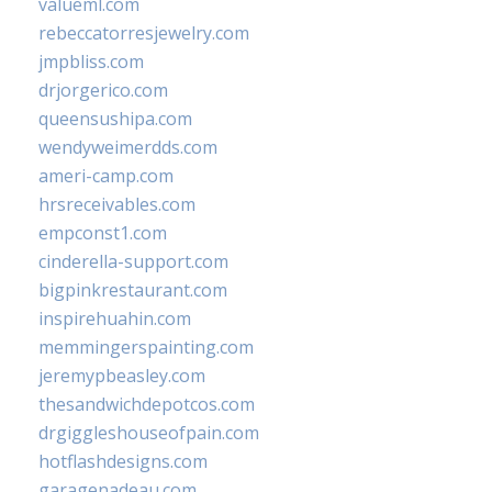
valueml.com
rebeccatorresjewelry.com
jmpbliss.com
drjorgerico.com
queensushipa.com
wendyweimerdds.com
ameri-camp.com
hrsreceivables.com
empconst1.com
cinderella-support.com
bigpinkrestaurant.com
inspirehuahin.com
memmingerspainting.com
jeremypbeasley.com
thesandwichdepotcos.com
drgiggleshouseofpain.com
hotflashdesigns.com
garagenadeau.com