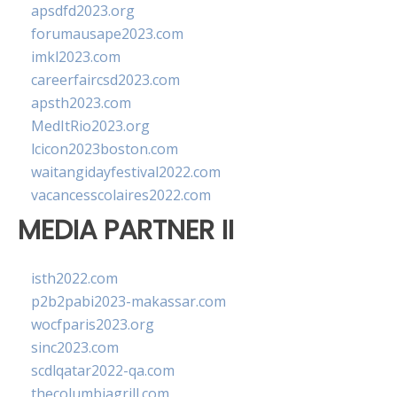
apsdfd2023.org
forumausape2023.com
imkl2023.com
careerfaircsd2023.com
apsth2023.com
MedItRio2023.org
lcicon2023boston.com
waitangidayfestival2022.com
vacancesscolaires2022.com
MEDIA PARTNER II
isth2022.com
p2b2pabi2023-makassar.com
wocfparis2023.org
sinc2023.com
scdlqatar2022-qa.com
thecolumbiagrill.com