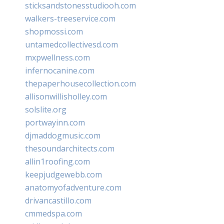
sticksandstonesstudiooh.com
walkers-treeservice.com
shopmossi.com
untamedcollectivesd.com
mxpwellness.com
infernocanine.com
thepaperhousecollection.com
allisonwillisholley.com
solslite.org
portwayinn.com
djmaddogmusic.com
thesoundarchitects.com
allin1roofing.com
keepjudgewebb.com
anatomyofadventure.com
drivancastillo.com
cmmedspa.com