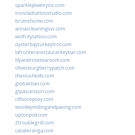
sparklejewelryinc.com
ironcladtattoostudio.com
bruinshome.com
annascleaningsvc.com
wolfcitytattoo.com
oysterbayturkeytrot.com
lafronterarestauranteybar.com
lilyandrosetearoom.com
olivesburgberrypatch.com
theslushkids.com
giobastian.com
glpascensori.com
rifloorepoxy.com
woolleymillingandpaving.com
uptonpvd.com
2troublegrill.com
casateranga.com