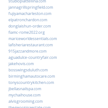
studiopiattellina.com
jannagrillspringfield.com
fujiyamacharleston.com
elpatronchardon.com
donglaishun-order.com
fiamc-rome2022.org
mariceworldessentials.com
lafisheriarestaurant.com
915jazzandmore.com
aguadulce-countryfair.com
jakehovis.com
bosswingsduluth.com
birminghamautocare.com
tonyscountrykitchen.com
jbellasnailspa.com
mychaihouse.com
alvisgrooming.com
thegeorginaestate.com