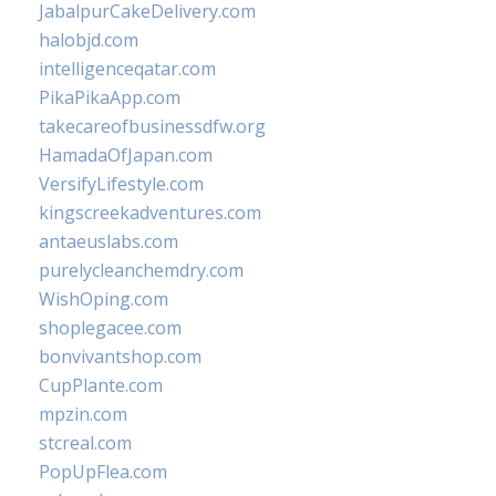
JabalpurCakeDelivery.com
halobjd.com
intelligenceqatar.com
PikaPikaApp.com
takecareofbusinessdfw.org
HamadaOfJapan.com
VersifyLifestyle.com
kingscreekadventures.com
antaeuslabs.com
purelycleanchemdry.com
WishOping.com
shoplegacee.com
bonvivantshop.com
CupPlante.com
mpzin.com
stcreal.com
PopUpFlea.com