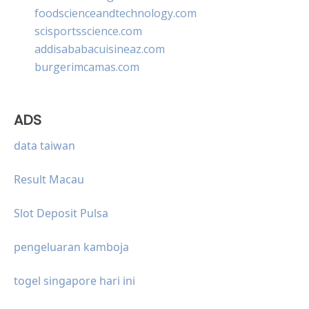
foodscienceandtechnology.com
scisportsscience.com
addisababacuisineaz.com
burgerimcamas.com
ADS
data taiwan
Result Macau
Slot Deposit Pulsa
pengeluaran kamboja
togel singapore hari ini