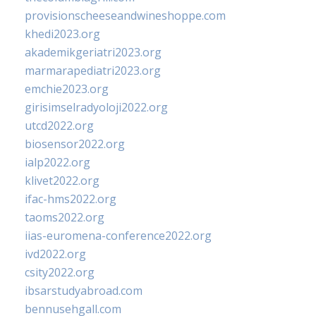
provisionscheeseandwineshoppe.com
khedi2023.org
akademikgeriatri2023.org
marmarapediatri2023.org
emchie2023.org
girisimselradyoloji2022.org
utcd2022.org
biosensor2022.org
ialp2022.org
klivet2022.org
ifac-hms2022.org
taoms2022.org
iias-euromena-conference2022.org
ivd2022.org
csity2022.org
ibsarstudyabroad.com
bennusehgall.com