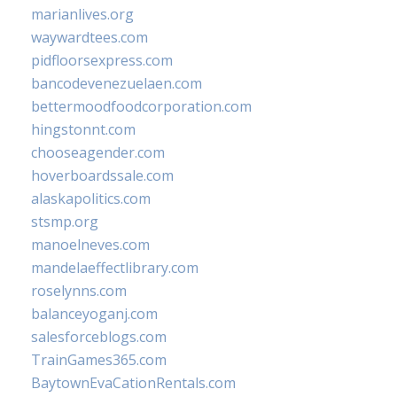
marianlives.org
waywardtees.com
pidfloorsexpress.com
bancodevenezuelaen.com
bettermoodfoodcorporation.com
hingstonnt.com
chooseagender.com
hoverboardssale.com
alaskapolitics.com
stsmp.org
manoelneves.com
mandelaeffectlibrary.com
roselynns.com
balanceyoganj.com
salesforceblogs.com
TrainGames365.com
BaytownEvaCationRentals.com