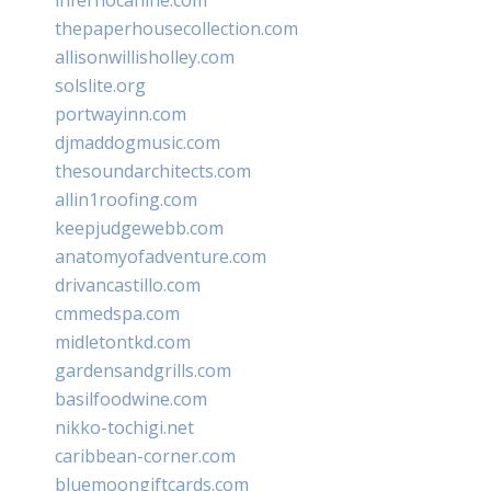
thepaperhousecollection.com
allisonwillisholley.com
solslite.org
portwayinn.com
djmaddogmusic.com
thesoundarchitects.com
allin1roofing.com
keepjudgewebb.com
anatomyofadventure.com
drivancastillo.com
cmmedspa.com
midletontkd.com
gardensandgrills.com
basilfoodwine.com
nikko-tochigi.net
caribbean-corner.com
bluemoongiftcards.com