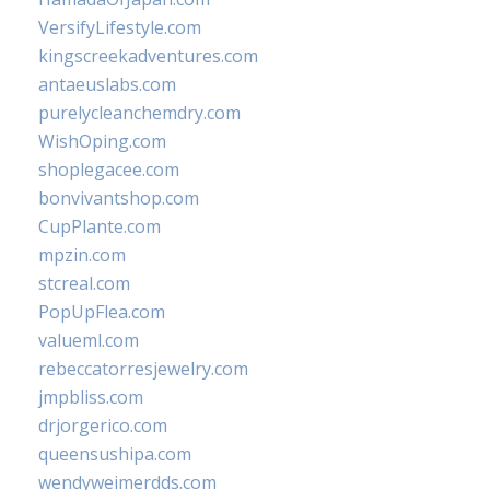
VersifyLifestyle.com
kingscreekadventures.com
antaeuslabs.com
purelycleanchemdry.com
WishOping.com
shoplegacee.com
bonvivantshop.com
CupPlante.com
mpzin.com
stcreal.com
PopUpFlea.com
valueml.com
rebeccatorresjewelry.com
jmpbliss.com
drjorgerico.com
queensushipa.com
wendyweimerdds.com