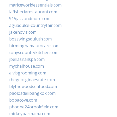
mariceworldessentials.com
lafisheriarestaurant.com
915jazzandmore.com
aguadulce-countryfair.com
jakehovis.com
bosswingsduluth.com
birminghamautocare.com
tonyscountrykitchen.com
jbellasnailspa.com
mychaihouse.com
alvisgrooming.com
thegeorginaestate.com
blythewoodseafood.com
paolosdelibangkok.com
bobacove.com
phoone24brookfield.com
mickeybarmama.com