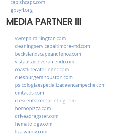
capishcaps.com
gpsyfl.org
MEDIA PARTNER III
vwrepairarlington.com
cleaningservicebaltimore-md.com
beckslandscapeandfence.com
vistaaltadelveramendi.com
coastlinecateringnc.com
cuesburgershouston.com
psicologiaespecializadaencampeche.com
dmtacos.com
crescentstreetprinting.com
hornopizza.com
driveadragster.com
hematologa.com
lizaivanov.com