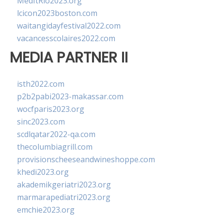
MedItRio2023.org
lcicon2023boston.com
waitangidayfestival2022.com
vacancesscolaires2022.com
MEDIA PARTNER II
isth2022.com
p2b2pabi2023-makassar.com
wocfparis2023.org
sinc2023.com
scdlqatar2022-qa.com
thecolumbiagrill.com
provisionscheeseandwineshoppe.com
khedi2023.org
akademikgeriatri2023.org
marmarapediatri2023.org
emchie2023.org