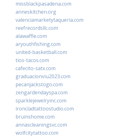
missblackpasadena.com
anneskitchen.org
valenciamarketytaqueria.com
reefrecordsllc.com
alawaffle.com
aryouthfishing.com
united-basketball.com
tios-tacos.com
cafecito-satx.com
graduacionviu2023.com
pecanjackstogo.com
zengardendayspa.com
sparklejewelryinc.com
ironcladtattoostudio.com
bruinshome.com
annascleaningsvc.com
wolfcitytattoo.com