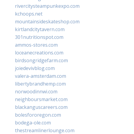
rivercitysteampunkexpo.com
kchoops.net
mountainsideskateshop.com
kirtlandcitytavern.com
301nutritionspot.com
ammos-stores.com
loceanecreations.com
birdsongridgefarm.com
joiedevivblog.com
valera-amsterdam.com
libertybrandhemp.com
norwoodinnwi.com
neighboursmarket.com
blackanguscareers.com
bolesfororegon.com
bodega-ole.com
thestreamlinerlounge.com