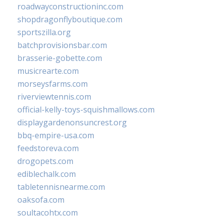
roadwayconstructioninc.com
shopdragonflyboutique.com
sportszilla.org
batchprovisionsbar.com
brasserie-gobette.com
musicrearte.com
morseysfarms.com
riverviewtennis.com
official-kelly-toys-squishmallows.com
displaygardenonsuncrest.org
bbq-empire-usa.com
feedstoreva.com
drogopets.com
ediblechalk.com
tabletennisnearme.com
oaksofa.com
soultacohtx.com