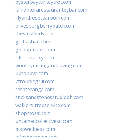
oysterbayturkeytrot.com
lafronterarestauranteybar.com
lilyandrosetearoom.com
olivesburgberrypatch.com
theslushkids.com
giobastian.com
glpascensori.com
rifloorepoxy.com
woolleymillingandpaving.com
uptonpvd.com
2troublegrill.com
casateranga.com
sticksandstonesstudiooh.com
walkers-treeservice.com
shopmossi.com
untamedcollectivesd.com
mxpwellness.com
infernocanine.com