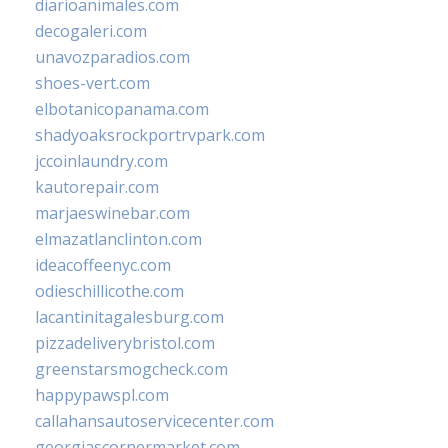
diarioanimales.com
decogaleri.com
unavozparadios.com
shoes-vert.com
elbotanicopanama.com
shadyoaksrockportrvpark.com
jccoinlaundry.com
kautorepair.com
marjaeswinebar.com
elmazatlanclinton.com
ideacoffeenyc.com
odieschillicothe.com
lacantinitagalesburg.com
pizzadeliverybristol.com
greenstarsmogcheck.com
happypawspl.com
callahansautoservicecenter.com
georgiascornermarket.com