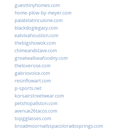
guesttinyhomes.com
home-plow-by-meyer.com
palatelatincuisine.com
blackdoglegacy.com
eatvivahouston.com
thebigshowok.com
chimeandstave.com
greatwallseafoodny.com
theloverose.com
gabriovoice.com
resinflowart.com
p-sports.net
korsairstreetwear.com
petshopallston.com
avenue26tacos.com
topgglasses.com
broadmoornailsspacoloradosprings.com