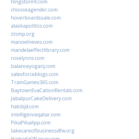
hingstonnt.com
chooseagender.com
hoverboardssale.com
alaskapolitics.com
stsmp.org
manoelneves.com
mandelaeffectlibrary.com
roselynns.com
balanceyoganj.com
salesforceblogs.com
TrainGames365.com
BaytownEvaCationRentals.com
JabalpurCakeDelivery.com
halobjd.com
intelligenceqatar.com
PikaPikaApp.com
takecareofbusinessdfw.org
HamadaOfJapan.com