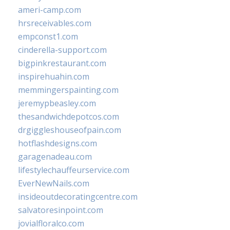
ameri-camp.com
hrsreceivables.com
empconst1.com
cinderella-support.com
bigpinkrestaurant.com
inspirehuahin.com
memmingerspainting.com
jeremypbeasley.com
thesandwichdepotcos.com
drgiggleshouseofpain.com
hotflashdesigns.com
garagenadeau.com
lifestylechauffeurservice.com
EverNewNails.com
insideoutdecoratingcentre.com
salvatoresinpoint.com
jovialfloralco.com