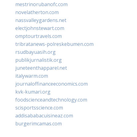
mestrinorubanofc.com
novelatherton.com
nassvalleygardens.net
electjohnstewart.com
omptourtravels.com
tribratanews-polreskebumen.com
rsudbayuasih.org
publikjurnalistik.org
juneteenthapparel.net
italywarm.com
journaloffinanceeconomics.com
kvk-kumari.org
foodscienceandtechnology.com
scisportsscience.com
addisababacuisineaz.com
burgerimcamas.com