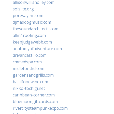
allisonwillisholley.com
solslite.org
portwayinn.com
djmaddogmusic.com
thesoundarchitects.com
allin1roofing.com
keepjudgewebb.com
anatomyofadventure.com
drivancastillo.com
cmmedspa.com
midletontkd.com
gardensandgrills.com
basilfoodwine.com
nikko-tochigi.net
caribbean-corner.com
bluemoongiftcards.com
rivercitysteampunkexpo.com