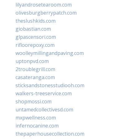
lilyandrosetearoom.com
olivesburgberrypatch.com
theslushkids.com
giobastian.com
glpascensori.com
rifloorepoxy.com
woolleymillingandpaving.com
uptonpvd.com
2troublegrill.com
casateranga.com
sticksandstonesstudiooh.com
walkers-treeservice.com
shopmossi.com
untamedcollectivesd.com
mxpwellness.com
infernocanine.com
thepaperhousecollection.com