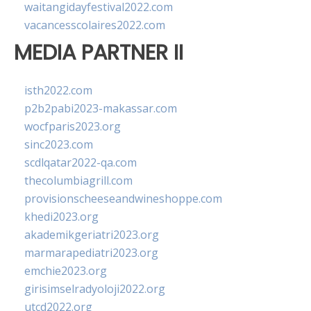
waitangidayfestival2022.com
vacancesscolaires2022.com
MEDIA PARTNER II
isth2022.com
p2b2pabi2023-makassar.com
wocfparis2023.org
sinc2023.com
scdlqatar2022-qa.com
thecolumbiagrill.com
provisionscheeseandwineshoppe.com
khedi2023.org
akademikgeriatri2023.org
marmarapediatri2023.org
emchie2023.org
girisimselradyoloji2022.org
utcd2022.org