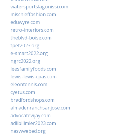
watersportslagonissi.com
mischieffashion.com
eduwyre.com
retro-interiors.com
theblvd-boise.com
fpet2023.org
e-smart2022.org
ngrc2022.org
leesfamilyfoods.com
lewis-lewis-cpas.com
eleontennis.com
cyetus.com
bradfordshops.com
almadenranchsanjose.com
advocatevijay.com
adlibilimler2023.com
naswwebed.org