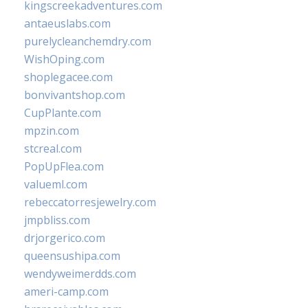
kingscreekadventures.com
antaeuslabs.com
purelycleanchemdry.com
WishOping.com
shoplegacee.com
bonvivantshop.com
CupPlante.com
mpzin.com
stcreal.com
PopUpFlea.com
valueml.com
rebeccatorresjewelry.com
jmpbliss.com
drjorgerico.com
queensushipa.com
wendyweimerdds.com
ameri-camp.com