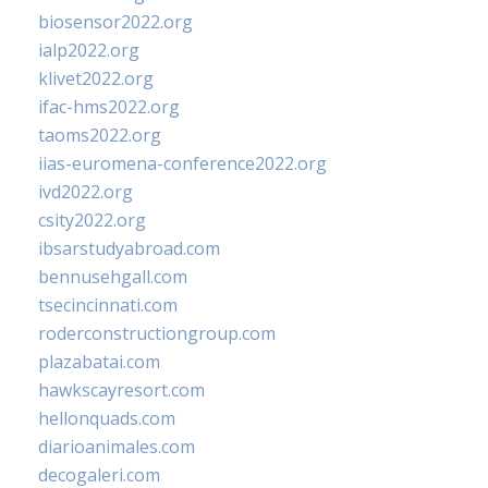
biosensor2022.org
ialp2022.org
klivet2022.org
ifac-hms2022.org
taoms2022.org
iias-euromena-conference2022.org
ivd2022.org
csity2022.org
ibsarstudyabroad.com
bennusehgall.com
tsecincinnati.com
roderconstructiongroup.com
plazabatai.com
hawkscayresort.com
hellonquads.com
diarioanimales.com
decogaleri.com