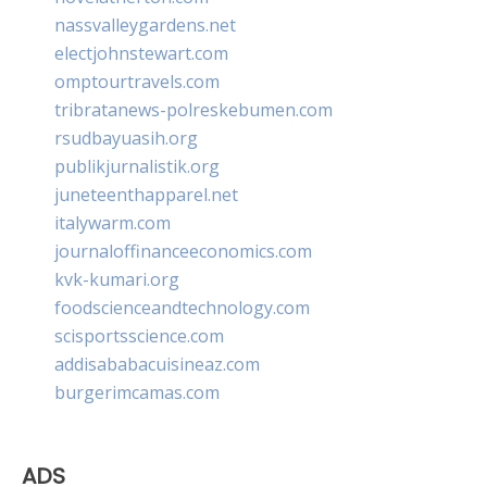
nassvalleygardens.net
electjohnstewart.com
omptourtravels.com
tribratanews-polreskebumen.com
rsudbayuasih.org
publikjurnalistik.org
juneteenthapparel.net
italywarm.com
journaloffinanceeconomics.com
kvk-kumari.org
foodscienceandtechnology.com
scisportsscience.com
addisababacuisineaz.com
burgerimcamas.com
ADS