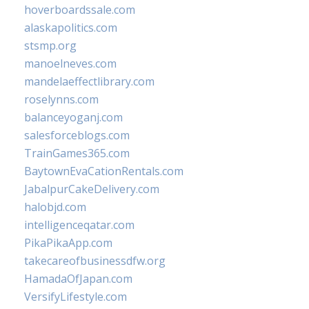
hoverboardssale.com
alaskapolitics.com
stsmp.org
manoelneves.com
mandelaeffectlibrary.com
roselynns.com
balanceyoganj.com
salesforceblogs.com
TrainGames365.com
BaytownEvaCationRentals.com
JabalpurCakeDelivery.com
halobjd.com
intelligenceqatar.com
PikaPikaApp.com
takecareofbusinessdfw.org
HamadaOfJapan.com
VersifyLifestyle.com