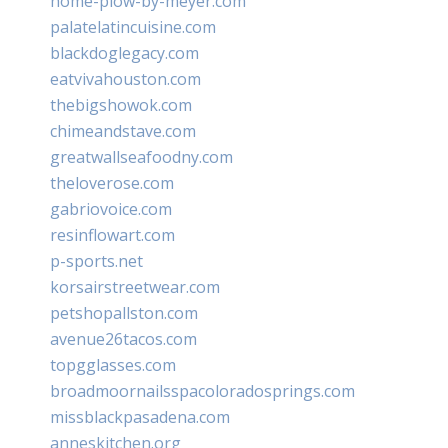
home-plow-by-meyer.com
palatelatincuisine.com
blackdoglegacy.com
eatvivahouston.com
thebigshowok.com
chimeandstave.com
greatwallseafoodny.com
theloverose.com
gabriovoice.com
resinflowart.com
p-sports.net
korsairstreetwear.com
petshopallston.com
avenue26tacos.com
topgglasses.com
broadmoornailsspacoloradosprings.com
missblackpasadena.com
anneskitchen.org