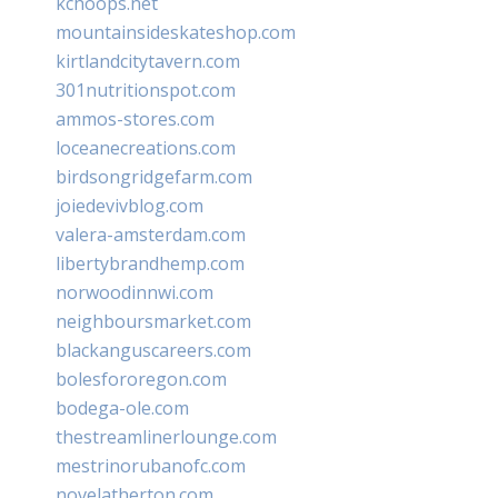
kchoops.net
mountainsideskateshop.com
kirtlandcitytavern.com
301nutritionspot.com
ammos-stores.com
loceanecreations.com
birdsongridgefarm.com
joiedevivblog.com
valera-amsterdam.com
libertybrandhemp.com
norwoodinnwi.com
neighboursmarket.com
blackanguscareers.com
bolesfororegon.com
bodega-ole.com
thestreamlinerlounge.com
mestrinorubanofc.com
novelatherton.com