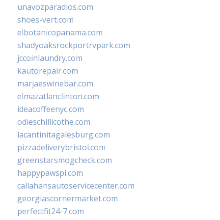
unavozparadios.com
shoes-vert.com
elbotanicopanama.com
shadyoaksrockportrvpark.com
jccoinlaundry.com
kautorepair.com
marjaeswinebar.com
elmazatlanclinton.com
ideacoffeenyc.com
odieschillicothe.com
lacantinitagalesburg.com
pizzadeliverybristol.com
greenstarsmogcheck.com
happypawspl.com
callahansautoservicecenter.com
georgiascornermarket.com
perfectfit24-7.com