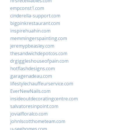
hrsreceivables.com
empconst1.com
cinderella-support.com
bigpinkrestaurant.com
inspirehuahin.com
memmingerspainting.com
jeremypbeasley.com
thesandwichdepotcos.com
drgiggleshouseofpain.com
hotflashdesigns.com
garagenadeau.com
lifestylechauffeurservice.com
EverNewNails.com
insideoutdecoratingcentre.com
salvatoresinpoint.com
jovialfloralco.com
johnlscotthometeam.com
u-seehomes.com