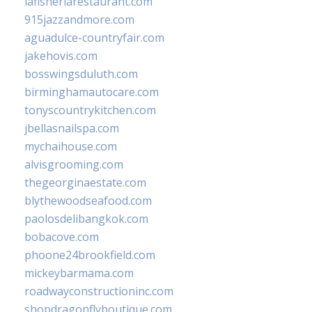
lafisheriarestaurant.com
915jazzandmore.com
aguadulce-countryfair.com
jakehovis.com
bosswingsduluth.com
birminghamautocare.com
tonyscountrykitchen.com
jbellasnailspa.com
mychaihouse.com
alvisgrooming.com
thegeorginaestate.com
blythewoodseafood.com
paolosdelibangkok.com
bobacove.com
phoone24brookfield.com
mickeybarmama.com
roadwayconstructioninc.com
shopdragonflyboutique.com