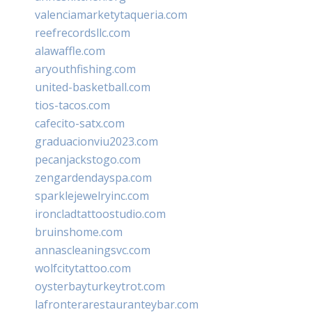
valenciamarketytaqueria.com
reefrecordsllc.com
alawaffle.com
aryouthfishing.com
united-basketball.com
tios-tacos.com
cafecito-satx.com
graduacionviu2023.com
pecanjackstogo.com
zengardendayspa.com
sparklejewelryinc.com
ironcladtattoostudio.com
bruinshome.com
annascleaningsvc.com
wolfcitytattoo.com
oysterbayturkeytrot.com
lafronterarestauranteybar.com