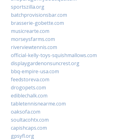
sportszilla.org
batchprovisionsbar.com
brasserie-gobette.com
musicrearte.com
morseysfarms.com
riverviewtennis.com
official-kelly-toys-squishmallows.com
displaygardenonsuncrest.org
bbq-empire-usa.com
feedstoreva.com
drogopets.com
ediblechalk.com
tabletennisnearme.com
oaksofa.com
soultacohtx.com
capishcaps.com
gpsyfl.org